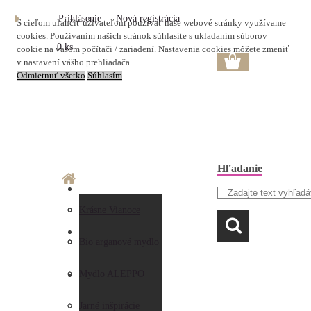
Prihlásenie
Nová registrácia
S cieľom uľahčiť užívateľom používať naše webové stránky využívame
cookies. Používaním našich stránok súhlasíte s ukladaním súborov
0 ks
cookie na vašom počítači / zariadení. Nastavenia cookies môžete zmeniť
v nastavení vášho prehliadača.
Odmietnuť všetko
Súhlasím
Hľadanie
O nás
Doprava a platba
Krásne Vianoce
LAVANDA
Prečo nakupovať u
Preberanie zásielky
Bio arganové mydlo
nás
Obchodné
Mydlo ALEPPO
AKO NAKUPOVAŤ
Hodnotenia
podmienky
Jarné inšpirácie