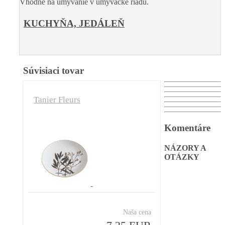
Vhodné na umývanie v umývačke riadu.
KUCHYŇA, JEDÁLEŇ
Súvisiaci tovar
Tanier Fleurs
Komentáre
NÁZORY A
OTÁZKY
Naša cena