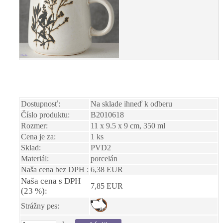
Dostupnosť:
Na sklade ihneď k odberu
Číslo produktu:
B2010618
Rozmer:
11 x 9.5 x 9 cm, 350 ml
Cena je za:
1 ks
Sklad:
PVD2
Materiál:
porcelán
Naša cena bez DPH :
6,38 EUR
Naša cena s DPH
7,85 EUR
(23 %):
Strážny pes: