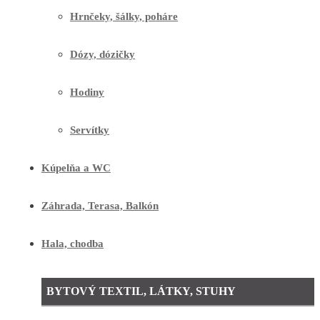
Hrnčeky, šálky, poháre
Dózy, dózičky
Hodiny
Servítky
Kúpelňa a WC
Záhrada, Terasa, Balkón
Hala, chodba
BYTOVÝ TEXTIL, LÁTKY, STUHY