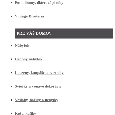
Fotoalbumy, diáre, zápisníky
Vintage Bižutéria
PRE VÁŠ DOMOV
Nábytok
Drobný nábytok
Lucerny, lampáše a svietniky
Sviečky a voňavé dekorácie
Vešiaky, háčiky a úchytky
Koše, košíky