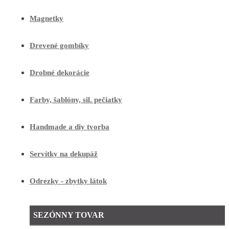
Magnetky
Drevené gombíky
Drobné dekorácie
Farby, šablóny, sil. pečiatky
Handmade a diy tvorba
Servítky na dekupáž
Odrezky - zbytky látok
SEZÓNNY TOVAR