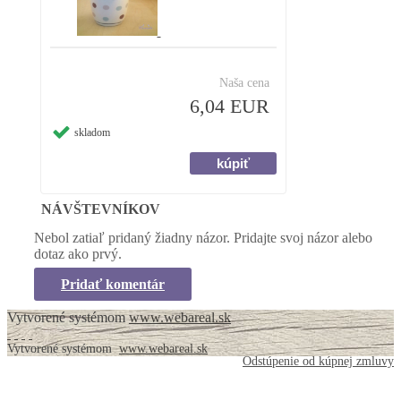
Naša cena
6,04 EUR
skladom
NÁVŠTEVNÍKOV
Nebol zatiaľ pridaný žiadny názor. Pridajte svoj názor alebo
dotaz ako prvý.
Pridať komentár
Vytvorené systémom
www.webareal.sk
Vytvorené systémom
www.webareal.sk
Odstúpenie od kúpnej zmluvy