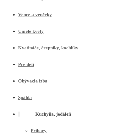
Vence a venčeky
Umelé kvety
Kvetináče, črepníky, kochlíky
Pre deti
Obývacia izba
Spálňa
Kuchyňa, jedáleň
Príbory