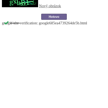
Nový obrázok
google-site-verification: google685ea4739264de5b.html
skladom