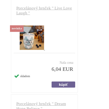
Porcelánový hrnček " Live Love
Laugh "
novinka
Naša cena
6,04 EUR
skladom
Porcelánový hrnček " Dream
Hope Believe "