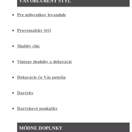
VÁŠ OBĽÚBENÝ ŠTÝL
Pre milovníkov levandule
Provensálsky štýl
Shabby chic
Vintage doplnky a dekorácie
Dekorácie čo Vás potešia
Darčeky
Darčekové poukážky
MÓDNE DOPLNKY