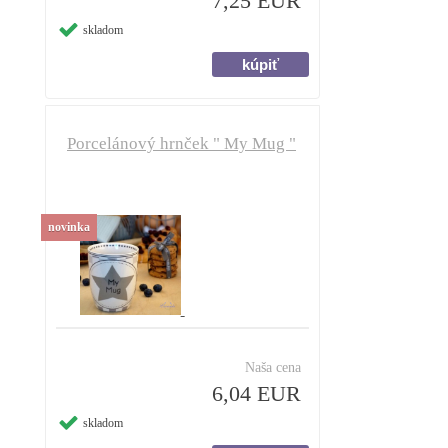
7,25 EUR
skladom
Porcelánový hrnček " My Mug "
novinka
Naša cena
6,04 EUR
skladom