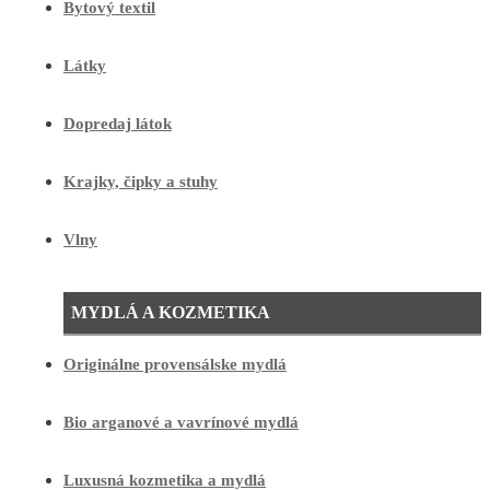
Bytový textil
Látky
Dopredaj látok
Krajky, čipky a stuhy
Vlny
MYDLÁ A KOZMETIKA
Originálne provensálske mydlá
Bio arganové a vavrínové mydlá
Luxusná kozmetika a mydlá