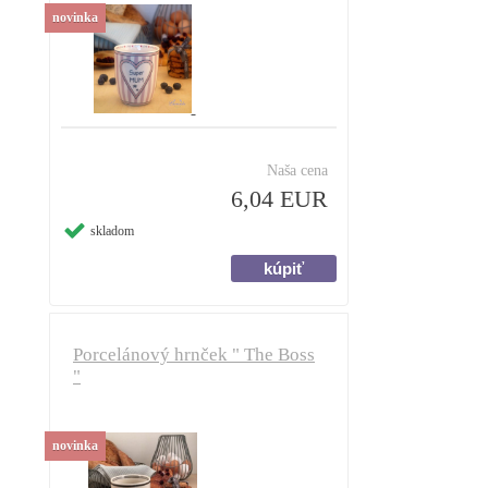
novinka
Naša cena
6,04 EUR
skladom
Porcelánový hrnček " The Boss
"
novinka