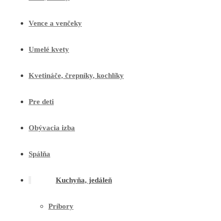
Vence a venčeky
Umelé kvety
Kvetináče, črepníky, kochlíky
Pre deti
Obývacia izba
Spálňa
Kuchyňa, jedáleň
Príbory