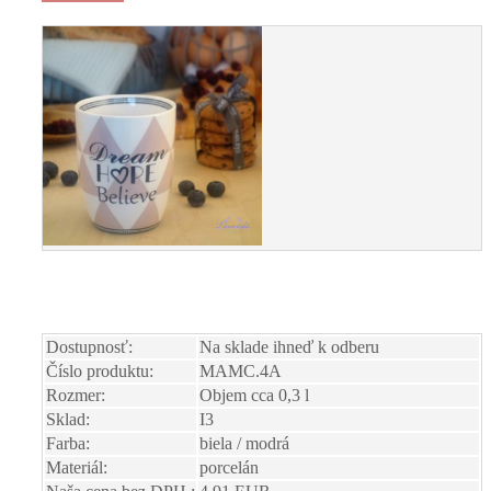
Dostupnosť:
Na sklade ihneď k odberu
Číslo produktu:
MAMC.4A
Rozmer:
Objem cca 0,3 l
Sklad:
I3
Farba:
biela / modrá
Materiál:
porcelán