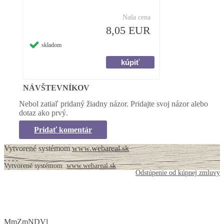
Naša cena
8,05 EUR
skladom
NÁVŠTEVNÍKOV
Nebol zatiaľ pridaný žiadny názor. Pridajte svoj názor alebo
dotaz ako prvý.
Pridať komentár
Vytvorené systémom
www.webareal.sk
Vytvorené systémom
www.webareal.sk
Odstúpenie od kúpnej zmluvy
MmZmNDVl