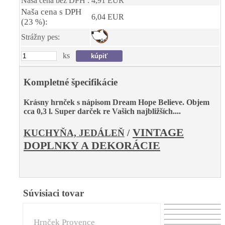
Naša cena bez DPH :
4,91 EUR
Naša cena s DPH
6,04 EUR
(23 %):
Strážny pes:
ks
Kompletné špecifikácie
Krásny hrnček s nápisom Dream Hope Believe. Objem
cca 0,3 l. Super darček re Vašich najbližších....
VINTAGE
KUCHYŇA, JEDÁLEŇ
/
DOPLNKY A DEKORÁCIE
Súvisiaci tovar
Hrnček Provence