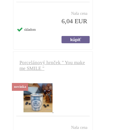
Naša cena
6,04 EUR
skladom
Porcelánový hrnček " You make
me SMILE "
novinka
Naša cena