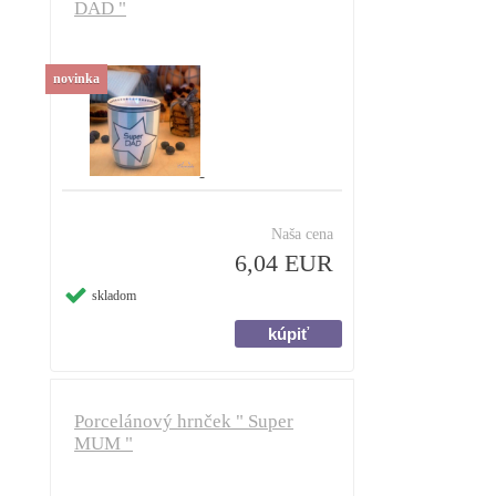
DAD "
novinka
Naša cena
6,04 EUR
skladom
Porcelánový hrnček " Super
MUM "