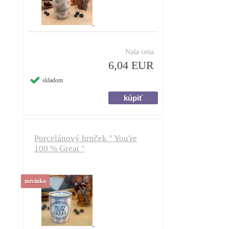
Naša cena
6,04 EUR
skladom
Porcelánový hrnček " You're
100 % Great "
novinka