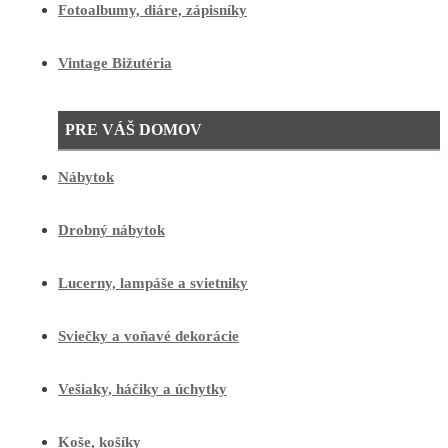
Fotoalbumy, diáre, zápisníky
Vintage Bižutéria
PRE VÁŠ DOMOV
Nábytok
Drobný nábytok
Lucerny, lampáše a svietniky
Sviečky a voňavé dekorácie
Vešiaky, háčiky a úchytky
Koše, košíky