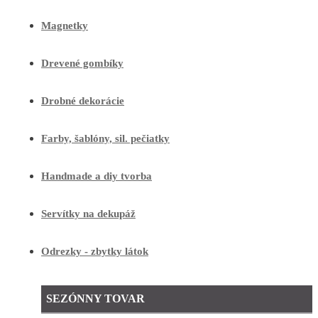
Magnetky
Drevené gombíky
Drobné dekorácie
Farby, šablóny, sil. pečiatky
Handmade a diy tvorba
Servítky na dekupáž
Odrezky - zbytky látok
SEZÓNNY TOVAR