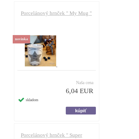
Porcelánový hrnček " My Mug "
novinka
Naša cena
6,04 EUR
skladom
Porcelánový hrnček " Super