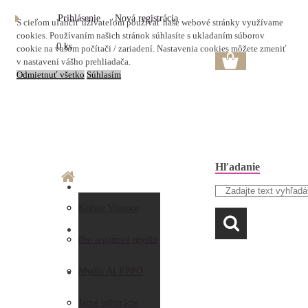
Prihlásenie
Nová registrácia
S cieľom uľahčiť užívateľom používať naše webové stránky využívame
cookies. Používaním našich stránok súhlasíte s ukladaním súborov
0 ks
cookie na vašom počítači / zariadení. Nastavenia cookies môžete zmeniť
v nastavení vášho prehliadača.
Odmietnuť všetko
Súhlasím
Hľadanie
O nás
Doprava a platba
Krásne Vianoce
LAVANDA
Prečo nakupovať u
Preberanie zásielky
Bio arganové mydlo
nás
Obchodné
Mydlo ALEPPO
AKO NAKUPOVAŤ
Hodnotenia
podmienky
Jarné inšpirácie