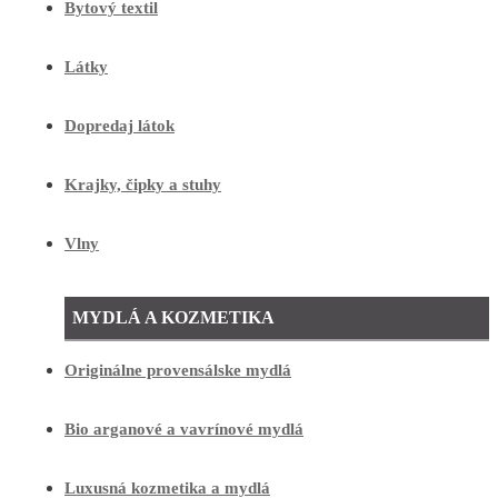
Bytový textil
Látky
Dopredaj látok
Krajky, čipky a stuhy
Vlny
MYDLÁ A KOZMETIKA
Originálne provensálske mydlá
Bio arganové a vavrínové mydlá
Luxusná kozmetika a mydlá