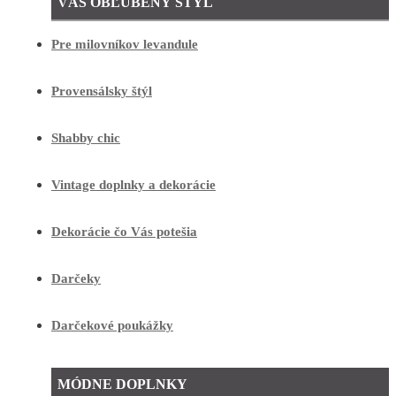
VÁŠ OBĽÚBENÝ ŠTÝL
Pre milovníkov levandule
Provensálsky štýl
Shabby chic
Vintage doplnky a dekorácie
Dekorácie čo Vás potešia
Darčeky
Darčekové poukážky
MÓDNE DOPLNKY