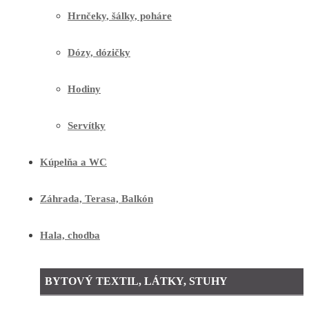
Hrnčeky, šálky, poháre
Dózy, dózičky
Hodiny
Servítky
Kúpelňa a WC
Záhrada, Terasa, Balkón
Hala, chodba
BYTOVÝ TEXTIL, LÁTKY, STUHY