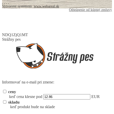
Vytvorené systémom
www.webareal.sk
Odstúpenie od kúpnej zmluvy
NDQ1ZjQ1MT
Strážny pes
Informovať na e-mail pri zmene:
ceny
keď cena klesne pod
EUR
skladu
keď produkt bude na sklade