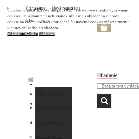
Prihlásenie
Nová registrácia
S cieľom uľahčiť užívateľom používať naše webové stránky využívame
cookies. Používaním našich stránok súhlasíte s ukladaním súborov
0 ks
cookie na vašom počítači / zariadení. Nastavenia cookies môžete zmeniť
v nastavení vášho prehliadača.
Odmietnuť všetko
Súhlasím
Hľadanie
O nás
Doprava a platba
Krásne Vianoce
LAVANDA
Prečo nakupovať u
Preberanie zásielky
Bio arganové mydlo
nás
Obchodné
Mydlo ALEPPO
AKO NAKUPOVAŤ
Hodnotenia
podmienky
Jarné inšpirácie