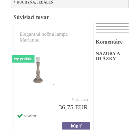
/
KUCHYŇA, JEDÁLEŇ
Súvisiaci tovar
Elegantná nočná lampa
Marianne
Komentáre
NÁZORY A
OTÁZKY
top produkt
Naša cena
36,75 EUR
skladom