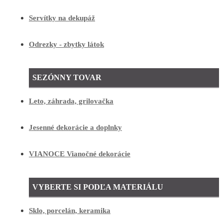
Servítky na dekupáž
Odrezky - zbytky látok
SEZÓNNY TOVAR
Leto, záhrada, grilovačka
Jesenné dekorácie a doplnky
VIANOCE Vianočné dekorácie
VYBERTE SI PODĽA MATERIÁLU
Sklo, porcelán, keramika