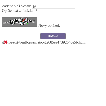
Zadajte Váš e-mail:
Opíšte text z obrázku: *
Nový obrázok
google-site-verification: google685ea4739264de5b.html
momentálne nedostupné