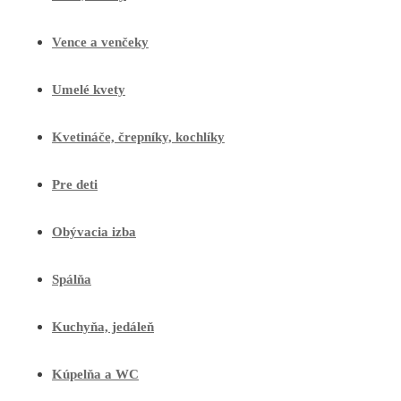
Vence a venčeky
Umelé kvety
Kvetináče, črepníky, kochlíky
Pre deti
Obývacia izba
Spálňa
Kuchyňa, jedáleň
Kúpelňa a WC