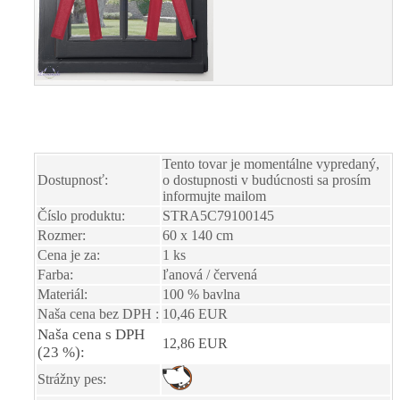
Tento tovar je momentálne vypredaný,
Dostupnosť:
o dostupnosti v budúcnosti sa prosím
informujte mailom
Číslo produktu:
STRA5C79100145
Rozmer:
60 x 140 cm
Cena je za:
1 ks
Farba:
ľanová / červená
Materiál:
100 % bavlna
Naša cena bez DPH :
10,46 EUR
Naša cena s DPH
12,86 EUR
(23 %):
Strážny pes: