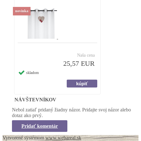
novinka
Naša cena
25,57 EUR
skladom
NÁVŠTEVNÍKOV
Nebol zatiaľ pridaný žiadny názor. Pridajte svoj názor alebo
dotaz ako prvý.
Pridať komentár
Vytvorené systémom
www.webareal.sk