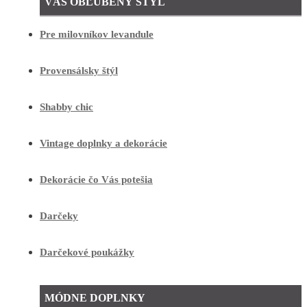
VÁŠ OBĽÚBENÝ ŠTÝL
Pre milovníkov levandule
Provensálsky štýl
Shabby chic
Vintage doplnky a dekorácie
Dekorácie čo Vás potešia
Darčeky
Darčekové poukážky
MÓDNE DOPLNKY