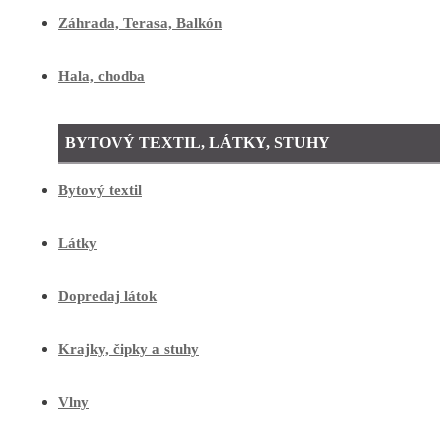
Záhrada, Terasa, Balkón
Hala, chodba
BYTOVÝ TEXTIL, LÁTKY, STUHY
Bytový textil
Látky
Dopredaj látok
Krajky, čipky a stuhy
Vlny