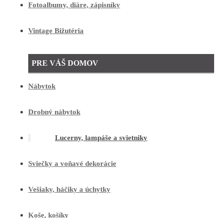
Fotoalbumy, diáre, zápisníky
Vintage Bižutéria
PRE VÁŠ DOMOV
Nábytok
Drobný nábytok
Lucerny, lampáše a svietniky
Sviečky a voňavé dekorácie
Vešiaky, háčiky a úchytky
Koše, košíky