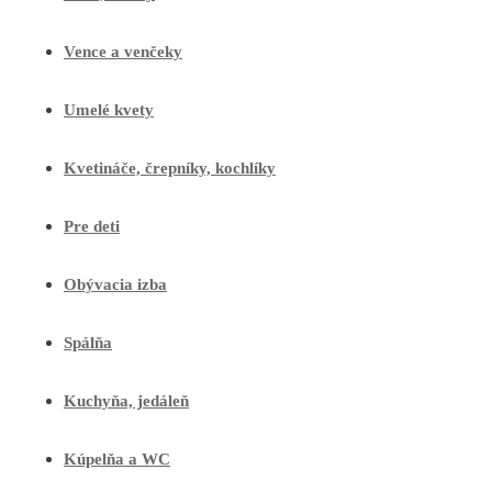
Vence a venčeky
Umelé kvety
Kvetináče, črepníky, kochlíky
Pre deti
Obývacia izba
Spálňa
Kuchyňa, jedáleň
Kúpelňa a WC