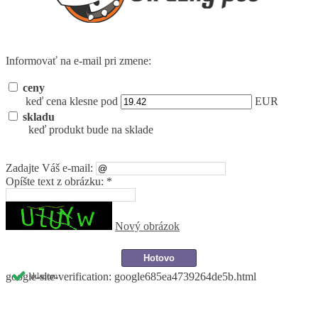
Informovať na e-mail pri zmene:
ceny
keď cena klesne pod
EUR
skladu
keď produkt bude na sklade
Zadajte Váš e-mail:
Opíšte text z obrázku: *
Nový obrázok
google-site-verification: google685ea4739264de5b.html
skladom