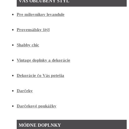
VÁŠ OBĽÚBENÝ ŠTÝL
Pre milovníkov levandule
Provensálsky štýl
Shabby chic
Vintage doplnky a dekorácie
Dekorácie čo Vás potešia
Darčeky
Darčekové poukážky
MÓDNE DOPLNKY