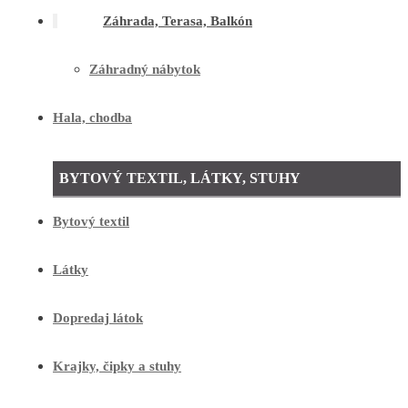
Záhrada, Terasa, Balkón
Záhradný nábytok
Hala, chodba
BYTOVÝ TEXTIL, LÁTKY, STUHY
Bytový textil
Látky
Dopredaj látok
Krajky, čipky a stuhy