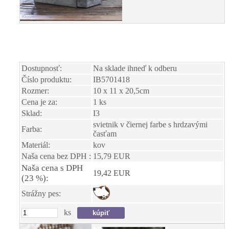
Dostupnosť:
Na sklade ihneď k odberu
Číslo produktu:
IB5701418
Rozmer:
10 x 11 x 20,5cm
Cena je za:
1 ks
Sklad:
I3
svietnik v čiernej farbe s hrdzavými
Farba:
časťam
Materiál:
kov
Naša cena bez DPH :
15,79 EUR
Naša cena s DPH
19,42 EUR
(23 %):
Strážny pes:
ks