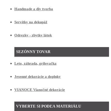
Handmade a diy tvorba
Servítky na dekupáž
Odrezky - zbytky látok
SEZÓNNY TOVAR
Leto, záhrada, grilovačka
Jesenné dekorácie a doplnky
VIANOCE Vianočné dekorácie
VYBERTE SI PODĽA MATERIÁLU