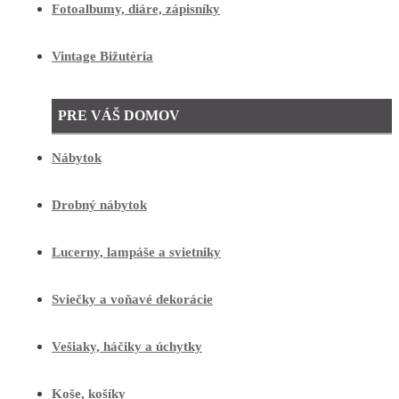
Fotoalbumy, diáre, zápisníky
Vintage Bižutéria
PRE VÁŠ DOMOV
Nábytok
Drobný nábytok
Lucerny, lampáše a svietniky
Sviečky a voňavé dekorácie
Vešiaky, háčiky a úchytky
Koše, košíky