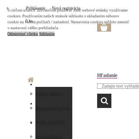
Prihlásenie
Nová registrácia
S cieľom uľahčiť užívateľom používať naše webové stránky využívame
cookies. Používaním našich stránok súhlasíte s ukladaním súborov
0 ks
cookie na vašom počítači / zariadení. Nastavenia cookies môžete zmeniť
v nastavení vášho prehliadača.
Odmietnuť všetko
Súhlasím
Hľadanie
O nás
Doprava a platba
Krásne Vianoce
LAVANDA
Prečo nakupovať u
Preberanie zásielky
Bio arganové mydlo
nás
Obchodné
Mydlo ALEPPO
AKO NAKUPOVAŤ
Hodnotenia
podmienky
Jarné inšpirácie