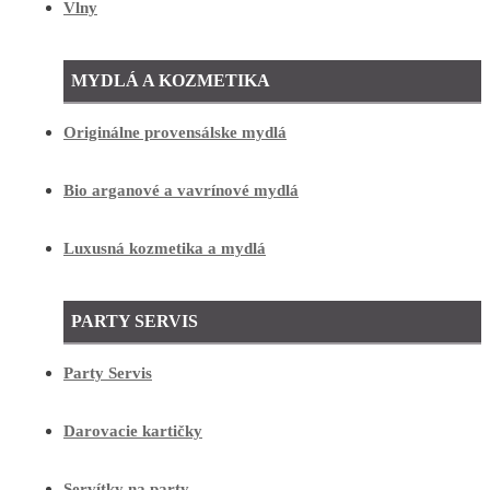
Vlny
MYDLÁ A KOZMETIKA
Originálne provensálske mydlá
Bio arganové a vavrínové mydlá
Luxusná kozmetika a mydlá
PARTY SERVIS
Party Servis
Darovacie kartičky
Servítky na party