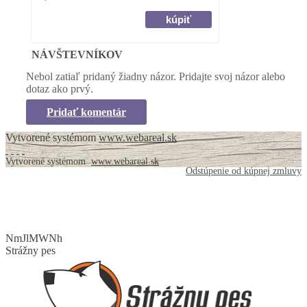
NÁVŠTEVNÍKOV
Nebol zatiaľ pridaný žiadny názor. Pridajte svoj názor alebo
dotaz ako prvý.
Pridať komentár
Vytvorené systémom
www.webareal.sk
Vytvorené systémom
www.webareal.sk
Odstúpenie od kúpnej zmluvy
NmJlMWNh
Strážny pes