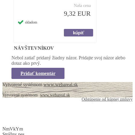
Naša cena
9,32 EUR
skladom
NÁVŠTEVNÍKOV
Nebol zatiaľ pridaný žiadny názor. Pridajte svoj názor alebo
dotaz ako prvý.
Pridať komentár
Vytvorené systémom
www.webareal.sk
Vytvorené systémom
www.webareal.sk
Odstúpenie od kúpnej zmluvy
NmVkYm
Strážny pes