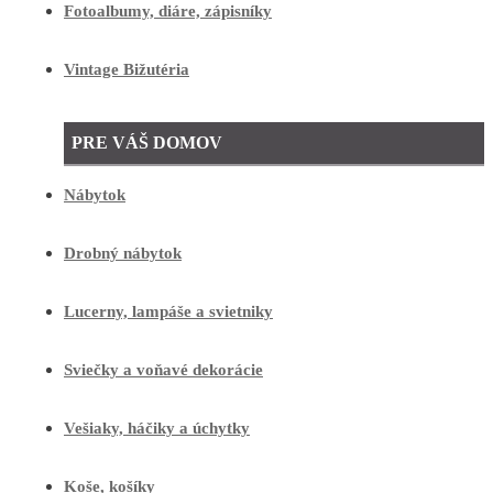
Fotoalbumy, diáre, zápisníky
Vintage Bižutéria
PRE VÁŠ DOMOV
Nábytok
Drobný nábytok
Lucerny, lampáše a svietniky
Sviečky a voňavé dekorácie
Vešiaky, háčiky a úchytky
Koše, košíky