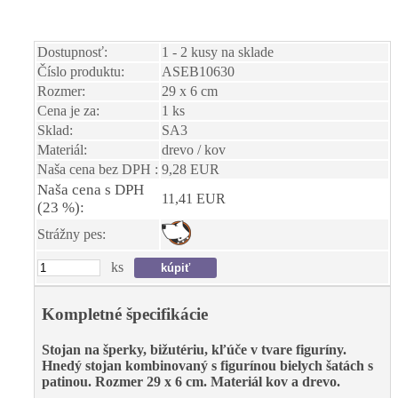
Dostupnosť:
1 - 2 kusy na sklade
Číslo produktu:
ASEB10630
Rozmer:
29 x 6 cm
Cena je za:
1 ks
Sklad:
SA3
Materiál:
drevo / kov
Naša cena bez DPH :
9,28 EUR
Naša cena s DPH
11,41 EUR
(23 %):
Strážny pes:
ks
Kompletné špecifikácie
Stojan na šperky, bižutériu, kľúče v tvare figuríny.
Hnedý stojan kombinovaný s figurínou bielych šatách s
patinou. Rozmer 29 x 6 cm. Materiál kov a drevo.