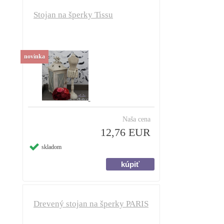
Stojan na šperky Tissu
novinka
Naša cena
12,76 EUR
skladom
Drevený stojan na šperky PARIS