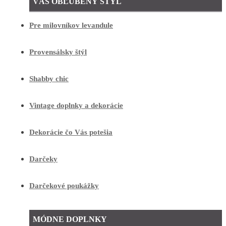
VÁŠ OBĽÚBENÝ ŠTÝL
Pre milovníkov levandule
Provensálsky štýl
Shabby chic
Vintage doplnky a dekorácie
Dekorácie čo Vás potešia
Darčeky
Darčekové poukážky
MÓDNE DOPLNKY