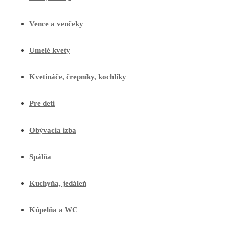
Vence a venčeky
Umelé kvety
Kvetináče, črepníky, kochlíky
Pre deti
Obývacia izba
Spálňa
Kuchyňa, jedáleň
Kúpelňa a WC