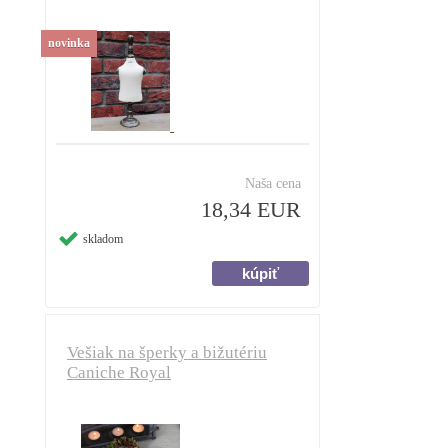
novinka
Naša cena
18,34 EUR
skladom
Vešiak na šperky a bižutériu
Caniche Royal