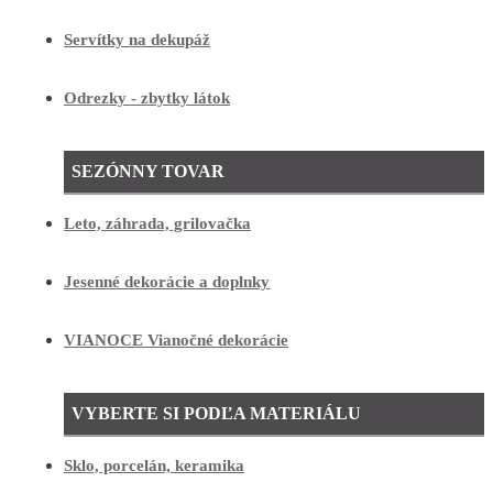
Servítky na dekupáž
Odrezky - zbytky látok
SEZÓNNY TOVAR
Leto, záhrada, grilovačka
Jesenné dekorácie a doplnky
VIANOCE Vianočné dekorácie
VYBERTE SI PODĽA MATERIÁLU
Sklo, porcelán, keramika