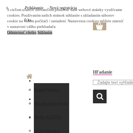
Prihlásenie
Nová registrácia
S cieľom uľahčiť užívateľom používať naše webové stránky využívame
cookies. Používaním našich stránok súhlasíte s ukladaním súborov
0 ks
cookie na vašom počítači / zariadení. Nastavenia cookies môžete zmeniť
v nastavení vášho prehliadača.
Odmietnuť všetko
Súhlasím
Hľadanie
O nás
Doprava a platba
Krásne Vianoce
LAVANDA
Prečo nakupovať u
Preberanie zásielky
Bio arganové mydlo
nás
Obchodné
Mydlo ALEPPO
AKO NAKUPOVAŤ
Hodnotenia
podmienky
Jarné inšpirácie