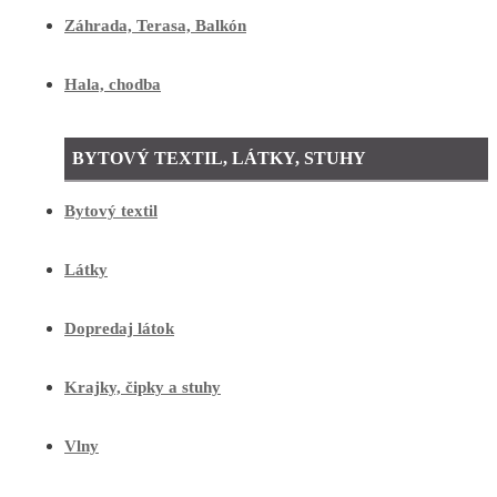
Záhrada, Terasa, Balkón
Hala, chodba
BYTOVÝ TEXTIL, LÁTKY, STUHY
Bytový textil
Látky
Dopredaj látok
Krajky, čipky a stuhy
Vlny