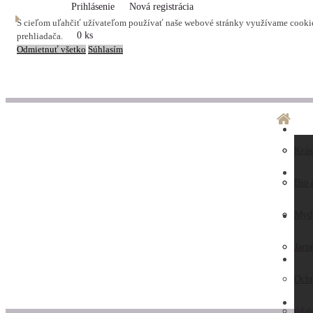
Prihlásenie
Nová registrácia
S cieľom uľahčiť užívateľom používať naše webové stránky využívame cookies
0 ks
prehliadača.
Odmietnuť všetko
Súhlasím
O ná
Dopr
Krás
LA
Preč
Preb
Bio 
nás
Obc
Myd
AK
Hodn
pod
Jarn
KO
záka
Ochr
ZAU
Kont
údaj