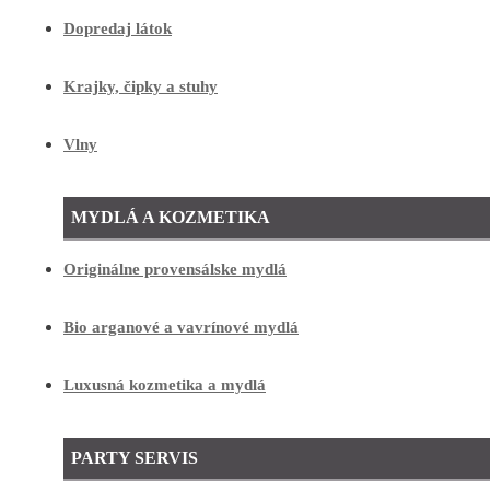
Dopredaj látok
Krajky, čipky a stuhy
Vlny
MYDLÁ A KOZMETIKA
Originálne provensálske mydlá
Bio arganové a vavrínové mydlá
Luxusná kozmetika a mydlá
PARTY SERVIS