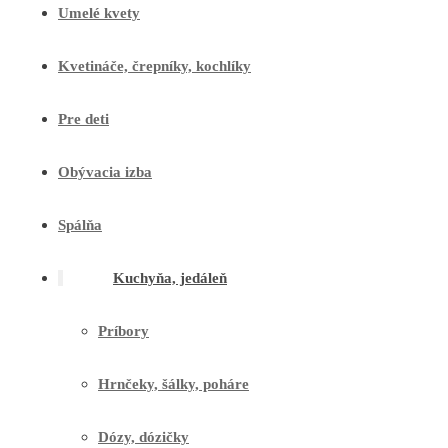
Umelé kvety
Kvetináče, črepníky, kochlíky
Pre deti
Obývacia izba
Spálňa
Kuchyňa, jedáleň
Príbory
Hrnčeky, šálky, poháre
Dózy, dózičky