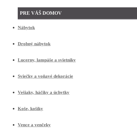
PRE VÁŠ DOMOV
Nábytok
Drobný nábytok
Lucerny, lampáše a svietniky
Sviečky a voňavé dekorácie
Vešiaky, háčiky a úchytky
Koše, košíky
Vence a venčeky