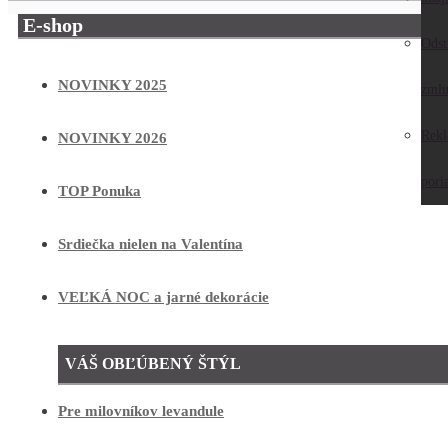
E-shop
Odst
NOVINKY 2025
zmlu
Rek
NOVINKY 2026
pori
TOP Ponuka
Srdiečka nielen na Valentína
VEĽKÁ NOC a jarné dekorácie
VÁŠ OBĽÚBENÝ ŠTÝL
Pre milovníkov levandule