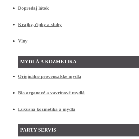
Dopredaj látok
Krajky, čipky a stuhy
Vlny
MYDLÁ A KOZMETIKA
Originálne provensálske mydlá
Bio arganové a vavrínové mydlá
Luxusná kozmetika a mydlá
PARTY SERVIS