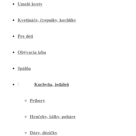
Umelé kvety
Kvetináče, črepníky, kochlíky
Pre deti
Obývacia izba
Spálňa
Kuchyňa, jedáleň
Príbory
Hrnčeky, šálky, poháre
Dózy, dózičky