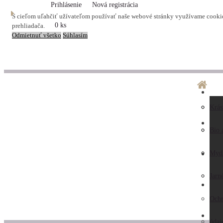
Prihlásenie
Nová registrácia
S cieľom uľahčiť užívateľom používať naše webové stránky využívame cookies
0 ks
prehliadača.
Odmietnuť všetko
Súhlasím
O ná
Dopr
Krás
LA
Preč
Preb
Bio 
nás
Obc
Myd
AK
Hodn
pod
Jarn
KO
záka
Ochr
ZAU
Kont
údaj