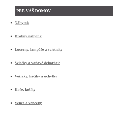
PRE VÁŠ DOMOV
Nábytok
Drobný nábytok
Lucerny, lampáše a svietniky
Sviečky a voňavé dekorácie
Vešiaky, háčiky a úchytky
Koše, košíky
Vence a venčeky