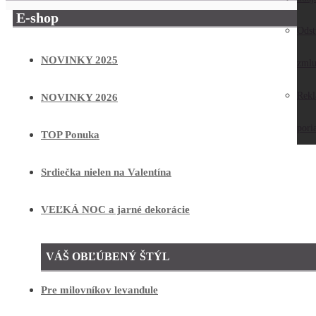
E-shop
Odst
NOVINKY 2025
zmlu
Rek
NOVINKY 2026
pori
TOP Ponuka
Srdiečka nielen na Valentína
VEĽKÁ NOC a jarné dekorácie
VÁŠ OBĽÚBENÝ ŠTÝL
Pre milovníkov levandule