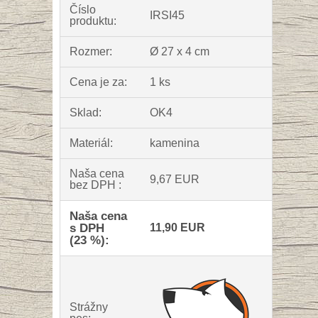
Číslo
IRSI45
produktu:
Rozmer:
Ø 27 x 4 cm
Cena je za:
1 ks
Sklad:
OK4
Materiál:
kamenina
Naša cena
9,67 EUR
bez DPH :
Naša cena
s DPH
11,90 EUR
(23 %):
Strážny