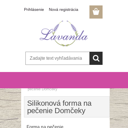
Prihlásenie
Nová registrácia
Úvod
»
Kuchyňa, jedáleň
»
Silikonová forma na
pečenie Domčeky
Silikonová forma na
pečenie Domčeky
Forma na pečenie