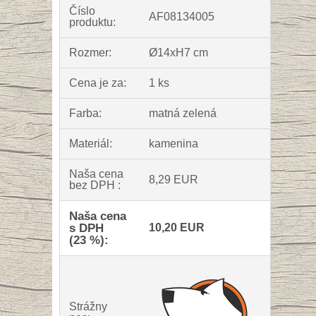
Číslo
AF08134005
produktu:
Rozmer:
Ø14xH7 cm
Cena je za:
1 ks
Farba:
matná zelená
Materiál:
kamenina
Naša cena
8,29 EUR
bez DPH :
Naša cena
s DPH
10,20 EUR
(23 %):
Strážny