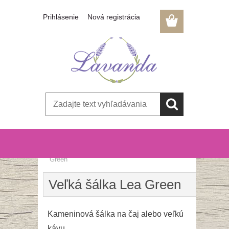
Prihlásenie
Nová registrácia
Úvod
»
Kuchyňa, jedáleň
»
Veľká šálka Lea
Green
Veľká šálka Lea Green
Kameninová šálka na čaj alebo veľkú
kávu