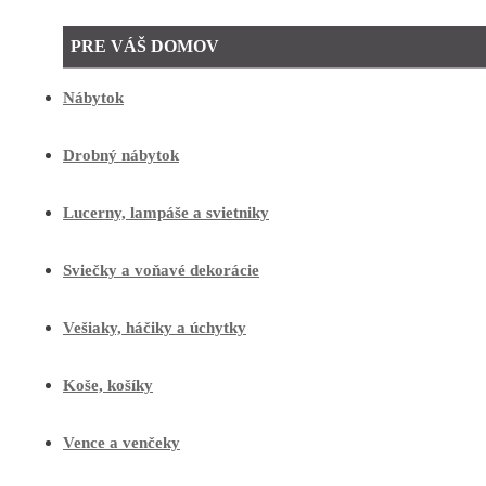
PRE VÁŠ DOMOV
Nábytok
Drobný nábytok
Lucerny, lampáše a svietniky
Sviečky a voňavé dekorácie
Vešiaky, háčiky a úchytky
Koše, košíky
Vence a venčeky