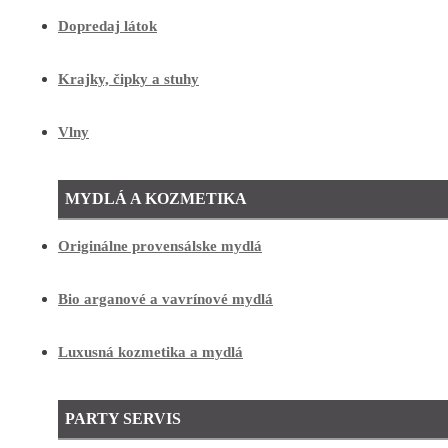
Dopredaj látok
Krajky, čipky a stuhy
Vlny
MYDLÁ A KOZMETIKA
Originálne provensálske mydlá
Bio arganové a vavrínové mydlá
Luxusná kozmetika a mydlá
PARTY SERVIS