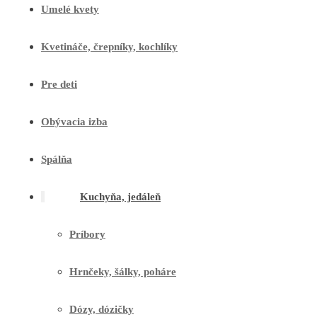
Umelé kvety
Kvetináče, črepníky, kochlíky
Pre deti
Obývacia izba
Spálňa
Kuchyňa, jedáleň
Príbory
Hrnčeky, šálky, poháre
Dózy, dózičky