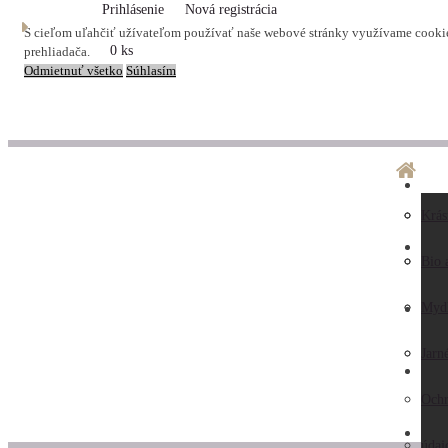
Prihlásenie
Nová registrácia
S cieľom uľahčiť užívateľom používať naše webové stránky využívame cookies
0 ks
prehliadača.
Odmietnuť všetko
Súhlasím
O ná
Dopr
Krás
LA
Preč
Preb
Bio 
nás
Obc
Myd
AK
Hodn
pod
Jarn
KO
záka
Ochr
ZAU
Kont
údaj