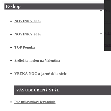
E-shop
Odst
NOVINKY 2025
zmlu
Rek
NOVINKY 2026
pori
TOP Ponuka
Srdiečka nielen na Valentína
VEĽKÁ NOC a jarné dekorácie
VÁŠ OBĽÚBENÝ ŠTÝL
Pre milovníkov levandule