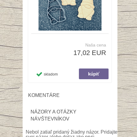
Naša cena
17,02 EUR
skladom
KOMENTÁRE
NÁZORY A OTÁZKY
NÁVŠTEVNÍKOV
Nebol zatiaľ pridaný žiadny názor. Pridajte
svoj názor alebo dotaz ako prvý.