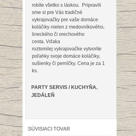
robíte všetko s láskou. Pripravili
sme si pre Vás tradičné
vykrajovačky pre vaše domáce
koláčiky nielen z medovníkového,
lineckého či orechového
cesta. Vďaka
roztomilej vykrajovačke vytvoríte
poľahky svoje domáce koláčiky,
sušienky či perníčky. Cena je za 1
ks.
PARTY SERVIS
/
KUCHYŇA,
JEDÁLEŇ
SÚVISIACI TOVAR