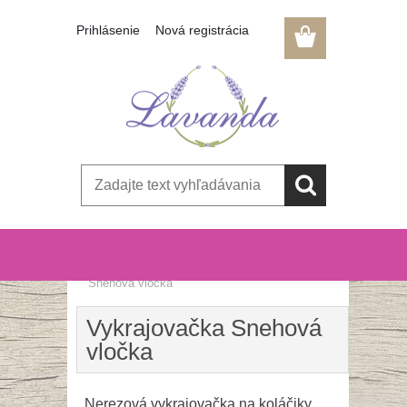
Prihlásenie
Nová registrácia
Úvod
»
Kuchyňa, jedáleň
»
Vykrajovačka
Snehová vločka
Vykrajovačka Snehová
vločka
Nerezová vykrajovačka na koláčiky