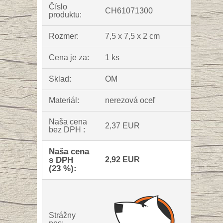
Číslo
CH61071300
produktu:
Rozmer:
7,5 x 7,5 x 2 cm
Cena je za:
1 ks
Sklad:
OM
Materiál:
nerezová oceľ
Naša cena
2,37 EUR
bez DPH :
Naša cena
s DPH
2,92 EUR
(23 %):
Strážny