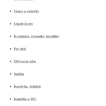
Vence a venčeky
Umelé kvety
Kvetináče, črepníky, kochlíky
Pre deti
Obývacia izba
Spálňa
Kuchyňa, jedáleň
Kúpelňa a WC