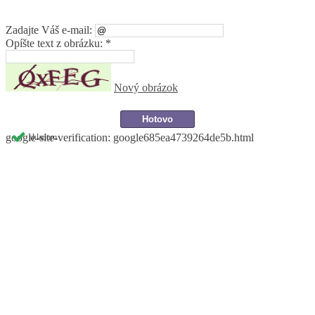
Zadajte Váš e-mail:
Opíšte text z obrázku: *
Nový obrázok
google-site-verification: google685ea4739264de5b.html
skladom