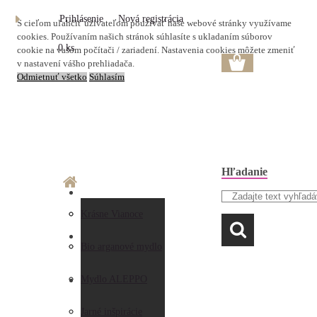
Prihlásenie
Nová registrácia
S cieľom uľahčiť užívateľom používať naše webové stránky využívame
cookies. Používaním našich stránok súhlasíte s ukladaním súborov
0 ks
cookie na vašom počítači / zariadení. Nastavenia cookies môžete zmeniť
v nastavení vášho prehliadača.
Odmietnuť všetko
Súhlasím
Hľadanie
O nás
Doprava a platba
Krásne Vianoce
LAVANDA
Prečo nakupovať u
Preberanie zásielky
Bio arganové mydlo
nás
Obchodné
Mydlo ALEPPO
AKO NAKUPOVAŤ
Hodnotenia
podmienky
Jarné inšpirácie