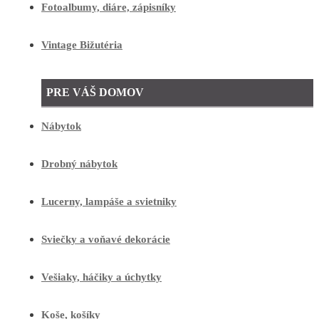
Fotoalbumy, diáre, zápisníky
Vintage Bižutéria
PRE VÁŠ DOMOV
Nábytok
Drobný nábytok
Lucerny, lampáše a svietniky
Sviečky a voňavé dekorácie
Vešiaky, háčiky a úchytky
Koše, košíky