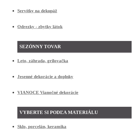
Servítky na dekupáž
Odrezky - zbytky látok
SEZÓNNY TOVAR
Leto, záhrada, grilovačka
Jesenné dekorácie a doplnky
VIANOCE Vianočné dekorácie
VYBERTE SI PODĽA MATERIÁLU
Sklo, porcelán, keramika