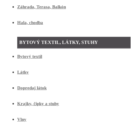
Záhrada, Terasa, Balkón
Hala, chodba
BYTOVÝ TEXTIL, LÁTKY, STUHY
Bytový textil
Látky
Dopredaj látok
Krajky, čipky a stuhy
Vlny