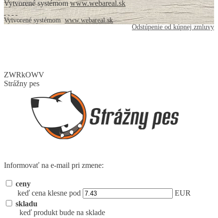
Vytvorené systémom
www.webareal.sk
Vytvorené systémom
www.webareal.sk
Odstúpenie od kúpnej zmluvy
ZWRkOWV
Strážny pes
Informovať na e-mail pri zmene:
ceny
keď cena klesne pod
EUR
skladu
keď produkt bude na sklade