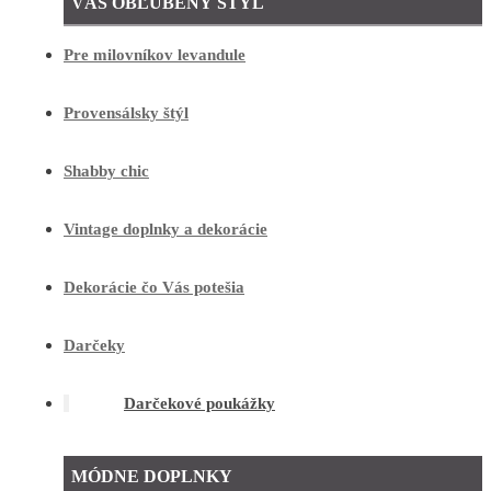
VÁŠ OBĽÚBENÝ ŠTÝL
Pre milovníkov levandule
Provensálsky štýl
Shabby chic
Vintage doplnky a dekorácie
Dekorácie čo Vás potešia
Darčeky
Darčekové poukážky
MÓDNE DOPLNKY