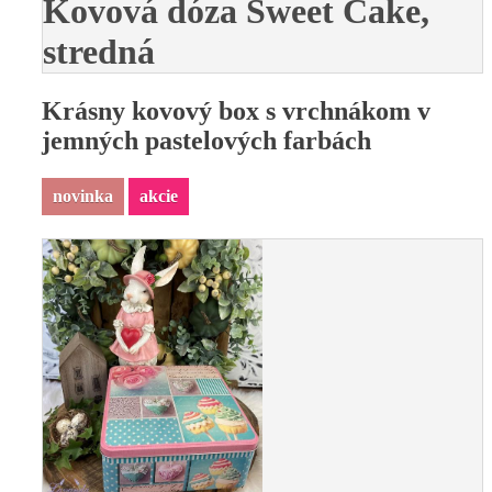
Kovová dóza Sweet Cake,
stredná
Krásny kovový box s vrchnákom v
jemných pastelových farbách
novinka
akcie