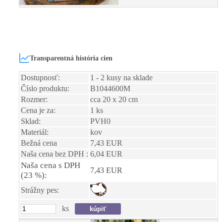
Transparentná história cien
Dostupnosť:
1 - 2 kusy na sklade
Číslo produktu:
B1044600M
Rozmer:
cca 20 x 20 cm
Cena je za:
1 ks
Sklad:
PVH0
Materiál:
kov
Bežná cena
7,43 EUR
Naša cena bez DPH :
6,04 EUR
Naša cena s DPH
7,43 EUR
(23 %):
Strážny pes:
ks