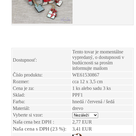
Tento tovar je momentálne
vypredaný, o dostupnosti v
Dostupnosť:
budúcnosti sa prosím
informujte mailom
Číslo produktu:
WE61530867
Rozmer:
cca 12 x 3,5 cm
Cena je za:
1 ks alebo sadu 3 ks
Sklad:
PPF1
Farba:
hnedá / červená / šedá
Materiál:
drevo
Vyberte si vzor:
Naša cena bez DPH :
2,77 EUR
Naša cena s DPH (23 %):
3,41 EUR