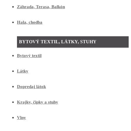
Záhrada, Terasa, Balkón
Hala, chodba
BYTOVÝ TEXTIL, LÁTKY, STUHY
Bytový textil
Látky
Dopredaj látok
Krajky, čipky a stuhy
Vlny