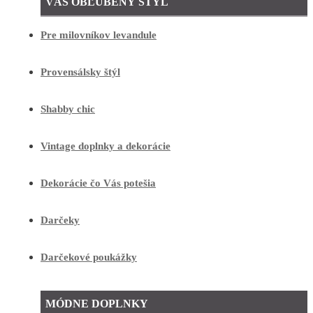
VÁŠ OBĽÚBENÝ ŠTÝL
Pre milovníkov levandule
Provensálsky štýl
Shabby chic
Vintage doplnky a dekorácie
Dekorácie čo Vás potešia
Darčeky
Darčekové poukážky
MÓDNE DOPLNKY