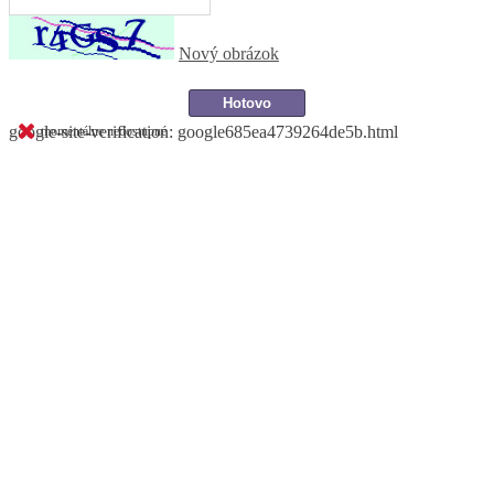
Nový obrázok
google-site-verification: google685ea4739264de5b.html
momentálne nedostupné