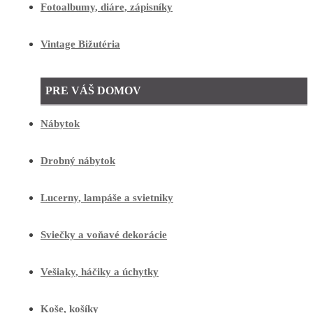
Fotoalbumy, diáre, zápisníky
Vintage Bižutéria
PRE VÁŠ DOMOV
Nábytok
Drobný nábytok
Lucerny, lampáše a svietniky
Sviečky a voňavé dekorácie
Vešiaky, háčiky a úchytky
Koše, košíky