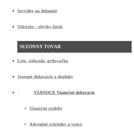
Servítky na dekupáž
Odrezky - zbytky látok
SEZÓNNY TOVAR
Leto, záhrada, grilovačka
Jesenné dekorácie a doplnky
VIANOCE Vianočné dekorácie
Vianočné ozdoby
Adventné svietniky a vence