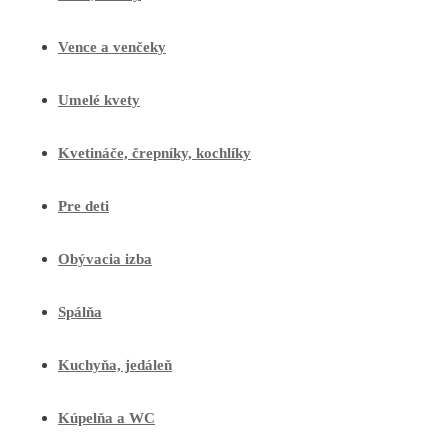
Vence a venčeky
Umelé kvety
Kvetináče, črepníky, kochlíky
Pre deti
Obývacia izba
Spálňa
Kuchyňa, jedáleň
Kúpelňa a WC