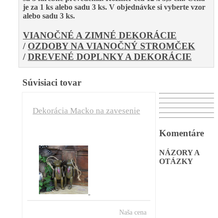
je za 1 ks alebo sadu 3 ks. V objednávke si vyberte vzor
alebo sadu 3 ks.
VIANOČNÉ A ZIMNÉ DEKORÁCIE
/
OZDOBY NA VIANOČNÝ STROMČEK
/
DREVENÉ DOPLNKY A DEKORÁCIE
Súvisiaci tovar
Dekorácia Macko na zavesenie
Komentáre
NÁZORY A
OTÁZKY
Naša cena