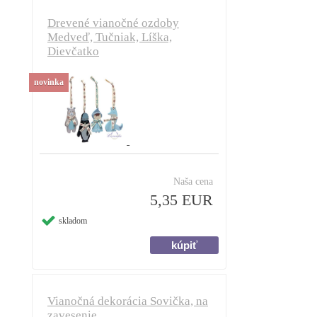
Drevené vianočné ozdoby
Medveď, Tučniak, Líška,
Dievčatko
novinka
Naša cena
5,35 EUR
skladom
Vianočná dekorácia Sovička, na
zavesenie