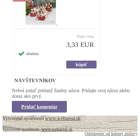
Naša cena
3,33 EUR
skladom
NÁVŠTEVNÍKOV
Nebol zatiaľ pridaný žiadny názor. Pridajte svoj názor alebo
dotaz ako prvý.
Pridať komentár
Vytvorené systémom
www.webareal.sk
Vytvorené systémom
www.webareal.sk
Odstúpenie od kúpnej zmluvy