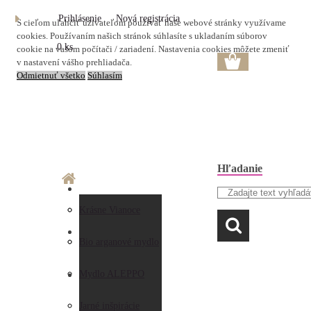
Prihlásenie
Nová registrácia
S cieľom uľahčiť užívateľom používať naše webové stránky využívame
cookies. Používaním našich stránok súhlasíte s ukladaním súborov
0 ks
cookie na vašom počítači / zariadení. Nastavenia cookies môžete zmeniť
v nastavení vášho prehliadača.
Odmietnuť všetko
Súhlasím
Hľadanie
O nás
Doprava a platba
Krásne Vianoce
LAVANDA
Prečo nakupovať u
Preberanie zásielky
Bio arganové mydlo
nás
Obchodné
Mydlo ALEPPO
AKO NAKUPOVAŤ
Hodnotenia
podmienky
Jarné inšpirácie