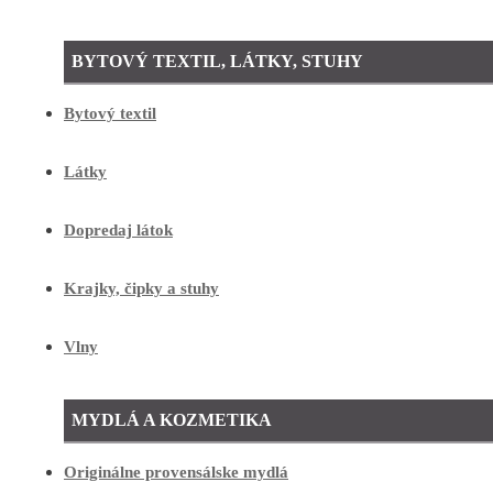
BYTOVÝ TEXTIL, LÁTKY, STUHY
Bytový textil
Látky
Dopredaj látok
Krajky, čipky a stuhy
Vlny
MYDLÁ A KOZMETIKA
Originálne provensálske mydlá