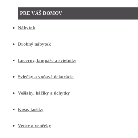
PRE VÁŠ DOMOV
Nábytok
Drobný nábytok
Lucerny, lampáše a svietniky
Sviečky a voňavé dekorácie
Vešiaky, háčiky a úchytky
Koše, košíky
Vence a venčeky