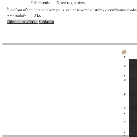
Prihlásenie
Nová registrácia
S cieľom uľahčiť užívateľom používať naše webové stránky využívame cookies
0 ks
prehliadača.
Odmietnuť všetko
Súhlasím
O ná
Dopr
Krás
LA
Preč
Preb
Bio 
nás
Obc
Myd
AK
Hodn
pod
Jarn
KO
záka
Ochr
ZAU
Kont
údaj