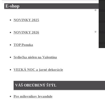
E-shop
Odst
NOVINKY 2025
zmlu
Rek
NOVINKY 2026
pori
TOP Ponuka
Srdiečka nielen na Valentína
VEĽKÁ NOC a jarné dekorácie
VÁŠ OBĽÚBENÝ ŠTÝL
Pre milovníkov levandule