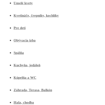
Umelé kvety
Kvetináče, črepníky, kochlíky
Pre deti
Obývacia izba
Spálňa
Kuchyňa, jedáleň
Kúpelňa a WC
Záhrada, Terasa, Balkón
Hala, chodba