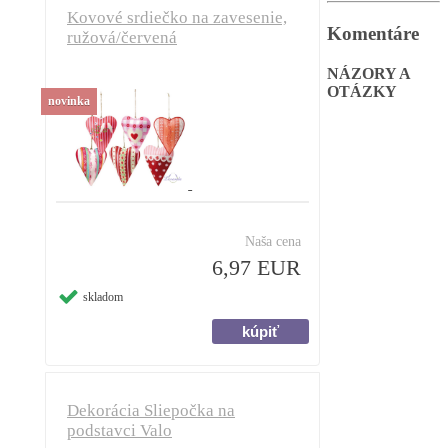
Kovové srdiečko na zavesenie,
Komentáre
ružová/červená
NÁZORY A
OTÁZKY
novinka
Naša cena
6,97 EUR
skladom
Dekorácia Sliepočka na
podstavci Valo