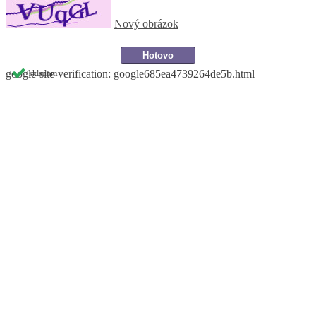
Nový obrázok
google-site-verification: google685ea4739264de5b.html
skladom