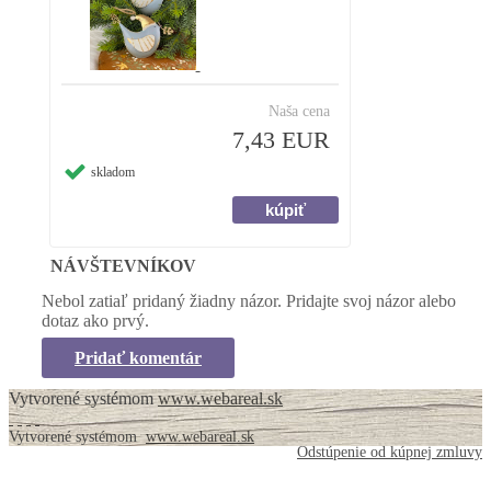
Naša cena
7,43 EUR
skladom
NÁVŠTEVNÍKOV
Nebol zatiaľ pridaný žiadny názor. Pridajte svoj názor alebo
dotaz ako prvý.
Pridať komentár
Vytvorené systémom
www.webareal.sk
Vytvorené systémom
www.webareal.sk
Odstúpenie od kúpnej zmluvy