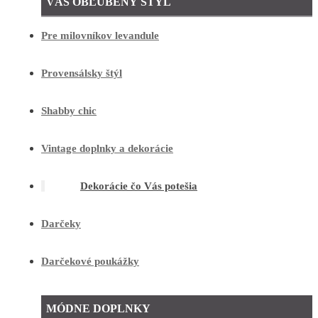
VÁŠ OBĽÚBENÝ ŠTÝL
Pre milovníkov levandule
Provensálsky štýl
Shabby chic
Vintage doplnky a dekorácie
Dekorácie čo Vás potešia
Darčeky
Darčekové poukážky
MÓDNE DOPLNKY