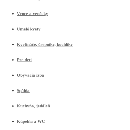
Vence a venčeky
Umelé kvety
Kvetináče, črepníky, kochlíky
Pre deti
Obývacia izba
Spálňa
Kuchyňa, jedáleň
Kúpelňa a WC