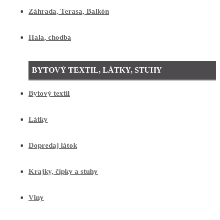
Záhrada, Terasa, Balkón
Hala, chodba
BYTOVÝ TEXTIL, LÁTKY, STUHY
Bytový textil
Látky
Dopredaj látok
Krajky, čipky a stuhy
Vlny