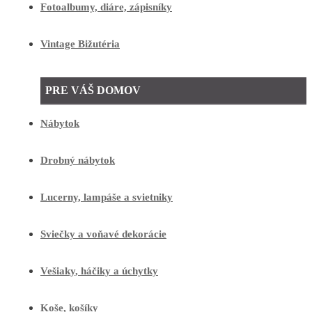
Fotoalbumy, diáre, zápisníky
Vintage Bižutéria
PRE VÁŠ DOMOV
Nábytok
Drobný nábytok
Lucerny, lampáše a svietniky
Sviečky a voňavé dekorácie
Vešiaky, háčiky a úchytky
Koše, košíky