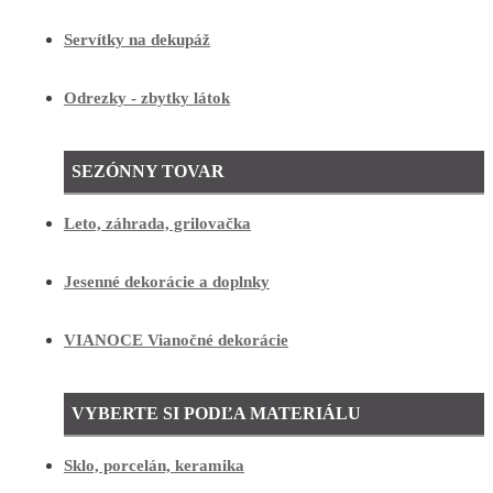
Servítky na dekupáž
Odrezky - zbytky látok
SEZÓNNY TOVAR
Leto, záhrada, grilovačka
Jesenné dekorácie a doplnky
VIANOCE Vianočné dekorácie
VYBERTE SI PODĽA MATERIÁLU
Sklo, porcelán, keramika