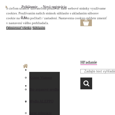
Prihlásenie
Nová registrácia
S cieľom uľahčiť užívateľom používať naše webové stránky využívame
cookies. Používaním našich stránok súhlasíte s ukladaním súborov
0 ks
cookie na vašom počítači / zariadení. Nastavenia cookies môžete zmeniť
v nastavení vášho prehliadača.
Odmietnuť všetko
Súhlasím
Hľadanie
O nás
Doprava a platba
Krásne Vianoce
LAVANDA
Prečo nakupovať u
Preberanie zásielky
Bio arganové mydlo
nás
Obchodné
Mydlo ALEPPO
AKO NAKUPOVAŤ
Hodnotenia
podmienky
Jarné inšpirácie