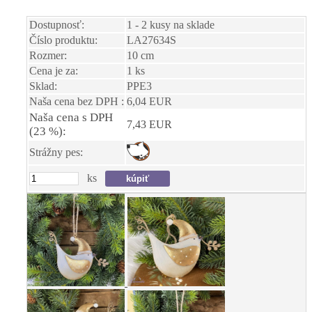
Dostupnosť:
1 - 2 kusy na sklade
Číslo produktu:
LA27634S
Rozmer:
10 cm
Cena je za:
1 ks
Sklad:
PPE3
Naša cena bez DPH :
6,04 EUR
Naša cena s DPH
7,43 EUR
(23 %):
Strážny pes:
ks