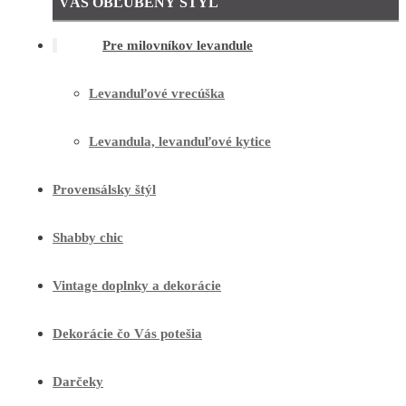
VÁŠ OBĽÚBENÝ ŠTÝL
Pre milovníkov levandule
Levanduľové vrecúška
Levandula, levanduľové kytice
Provensálsky štýl
Shabby chic
Vintage doplnky a dekorácie
Dekorácie čo Vás potešia
Darčeky