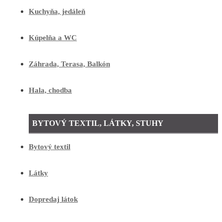
Kuchyňa, jedáleň
Kúpelňa a WC
Záhrada, Terasa, Balkón
Hala, chodba
BYTOVÝ TEXTIL, LÁTKY, STUHY
Bytový textil
Látky
Dopredaj látok