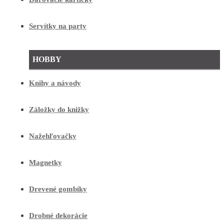
Servítky na party
HOBBY
Knihy a návody
Záložky do knižky
Nažehľovačky
Magnetky
Drevené gombíky
Drobné dekorácie