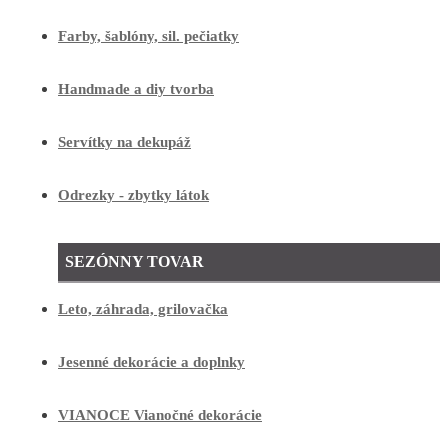
Farby, šablóny, sil. pečiatky
Handmade a diy tvorba
Servítky na dekupáž
Odrezky - zbytky látok
SEZÓNNY TOVAR
Leto, záhrada, grilovačka
Jesenné dekorácie a doplnky
VIANOCE Vianočné dekorácie