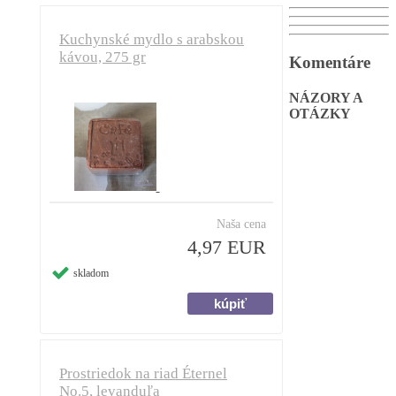
Kuchynské mydlo s arabskou
kávou, 275 gr
Komentáre
NÁZORY A
OTÁZKY
Naša cena
4,97 EUR
skladom
Prostriedok na riad Éternel
No.5, levanduľa