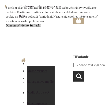
Prihlásenie
Nová registrácia
S cieľom uľahčiť užívateľom používať naše webové stránky využívame
cookies. Používaním našich stránok súhlasíte s ukladaním súborov
0 ks
cookie na vašom počítači / zariadení. Nastavenia cookies môžete zmeniť
v nastavení vášho prehliadača.
Odmietnuť všetko
Súhlasím
Hľadanie
O nás
Doprava a platba
Krásne Vianoce
LAVANDA
Prečo nakupovať u
Preberanie zásielky
Bio arganové mydlo
nás
Obchodné
Mydlo ALEPPO
AKO NAKUPOVAŤ
Hodnotenia
podmienky
Jarné inšpirácie