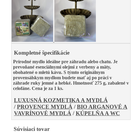
Kompletné špecifikácie
Prírodné mydlo ideálne pre záhradu alebo chatu.
Je
prevoňané esenciálnymi olejmi z verbeny a mäty,
obohatené o mletú kávu
. S týmto originálnym
provensálskym mydlom budete mať aj po práci v
záhrade ruky jemné a hebké.
H
motnosť 275 g, zabalené v
celofáne.
Cena je za 1 ks.
LUXUSNÁ KOZMETIKA A MYDLÁ
/
PROVENCE MYDLÁ
/
BIO ARGANOVÉ A
VAVRÍNOVÉ MYDLÁ
/
KÚPELŇA A WC
Súvisiaci tovar