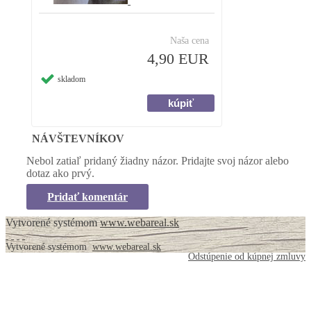
Naša cena
4,90 EUR
skladom
NÁVŠTEVNÍKOV
Nebol zatiaľ pridaný žiadny názor. Pridajte svoj názor alebo
dotaz ako prvý.
Pridať komentár
Vytvorené systémom
www.webareal.sk
Vytvorené systémom
www.webareal.sk
Odstúpenie od kúpnej zmluvy