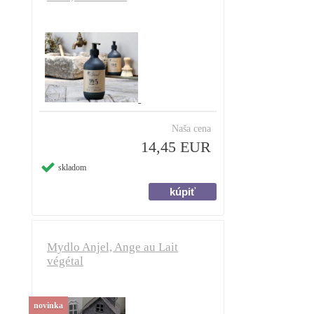
Naša cena
14,45 EUR
skladom
Mydlo Anjel, Ange au Lait
végétal
novinka