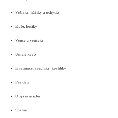
Vešiaky, háčiky a úchytky
Koše, košíky
Vence a venčeky
Umelé kvety
Kvetináče, črepníky, kochlíky
Pre deti
Obývacia izba
Spálňa