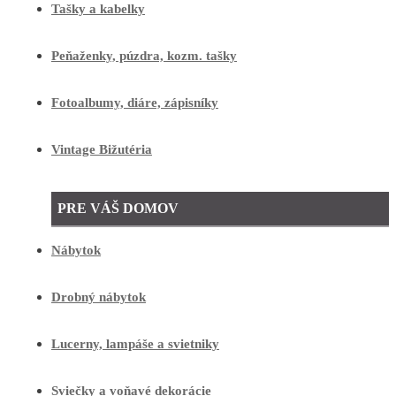
Tašky a kabelky
Peňaženky, púzdra, kozm. tašky
Fotoalbumy, diáre, zápisníky
Vintage Bižutéria
PRE VÁŠ DOMOV
Nábytok
Drobný nábytok
Lucerny, lampáše a svietniky
Sviečky a voňavé dekorácie