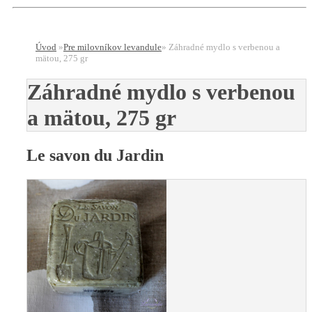
Úvod
»
Pre milovníkov levandule
»
Záhradné mydlo s verbenou a
mätou, 275 gr
Záhradné mydlo s verbenou
a mätou, 275 gr
Le savon du Jardin