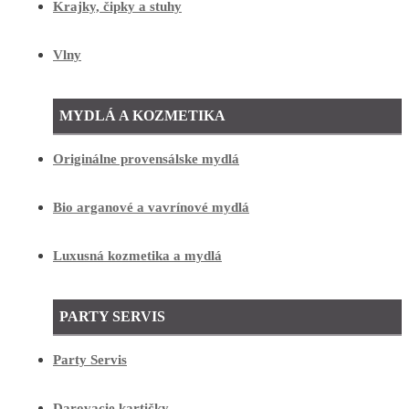
Krajky, čipky a stuhy
Vlny
MYDLÁ A KOZMETIKA
Originálne provensálske mydlá
Bio arganové a vavrínové mydlá
Luxusná kozmetika a mydlá
PARTY SERVIS
Party Servis
Darovacie kartičky