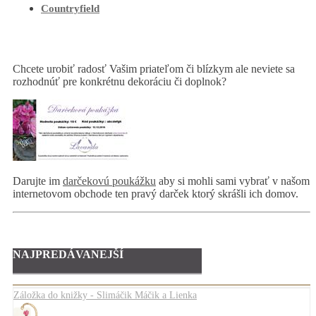
Countryfield
Chcete urobiť radosť Vašim priateľom či blízkym ale neviete sa
rozhodnúť pre konkrétnu dekoráciu či doplnok?
Darujte im
darčekovú poukážku
aby si mohli sami vybrať v našom
internetovom obchode ten pravý darček ktorý skrášli ich domov.
NAJPREDÁVANEJŠÍ
Záložka do knižky - Slimáčik Máčik a Lienka