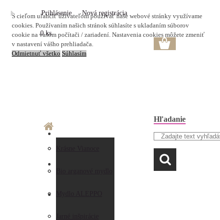
Prihlásenie
Nová registrácia
S cieľom uľahčiť užívateľom používať naše webové stránky využívame
cookies. Používaním našich stránok súhlasíte s ukladaním súborov
0 ks
cookie na vašom počítači / zariadení. Nastavenia cookies môžete zmeniť
v nastavení vášho prehliadača.
Odmietnuť všetko
Súhlasím
Hľadanie
O nás
Doprava a platba
Krásne Vianoce
LAVANDA
Prečo nakupovať u
Preberanie zásielky
Bio arganové mydlo
nás
Obchodné
Mydlo ALEPPO
AKO NAKUPOVAŤ
Hodnotenia
podmienky
Jarné inšpirácie