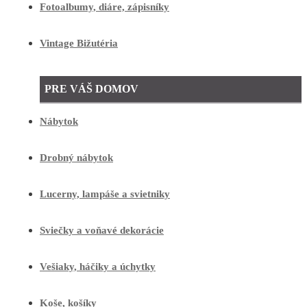
Fotoalbumy, diáre, zápisníky
Vintage Bižutéria
PRE VÁŠ DOMOV
Nábytok
Drobný nábytok
Lucerny, lampáše a svietniky
Sviečky a voňavé dekorácie
Vešiaky, háčiky a úchytky
Koše, košíky