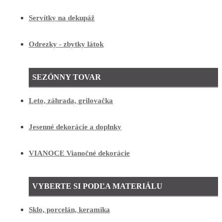
Servítky na dekupáž
Odrezky - zbytky látok
SEZÓNNY TOVAR
Leto, záhrada, grilovačka
Jesenné dekorácie a doplnky
VIANOCE Vianočné dekorácie
VYBERTE SI PODĽA MATERIÁLU
Sklo, porcelán, keramika