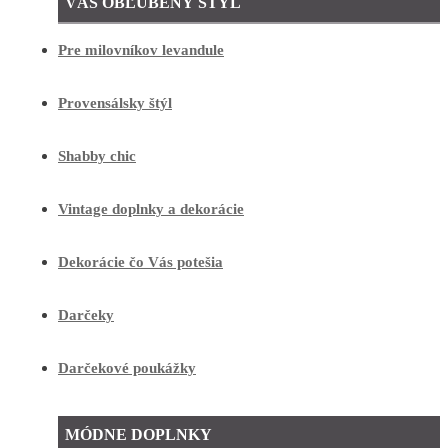
VÁŠ OBĽÚBENÝ ŠTÝL
Pre milovníkov levandule
Provensálsky štýl
Shabby chic
Vintage doplnky a dekorácie
Dekorácie čo Vás potešia
Darčeky
Darčekové poukážky
MÓDNE DOPLNKY