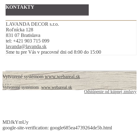
KONTAKTY
LAVANDA DECOR s.r.o.
Roľnícka 128
831 07 Bratislava
tel:
+421 903 715 099
lavanda@lavanda.sk
Sme tu pre Vás v pracovné dni od 8:00 do 15:00
Vytvorené systémom
www.webareal.sk
Vytvorené systémom
www.webareal.sk
Odstúpenie od kúpnej zmluvy
MDJkYmUy
google-site-verification: google685ea4739264de5b.html