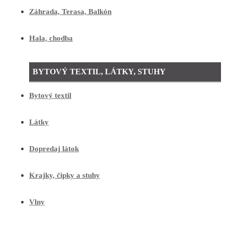
Záhrada, Terasa, Balkón
Hala, chodba
BYTOVÝ TEXTIL, LÁTKY, STUHY
Bytový textil
Látky
Dopredaj látok
Krajky, čipky a stuhy
Vlny