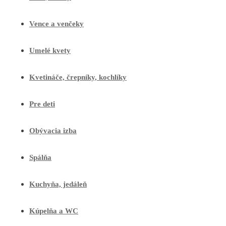
Vence a venčeky
Umelé kvety
Kvetináče, črepníky, kochlíky
Pre deti
Obývacia izba
Spálňa
Kuchyňa, jedáleň
Kúpelňa a WC