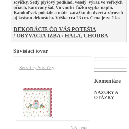
sovičky. Šedý plyšový podklad, veselý výraz vo veľkých
očiach, károvaný šál. Vo vnútri ťažká sypká náplň.
Kamkoľvek položíte a máte zarážku do dverí a zároveň
aj krásnu dekoráciu. Výška cca 23 cm. Cena je za 1 ks.
DEKORÁCIE ČO VÁS POTEŠIA
/
OBÝVACIA IZBA
/
HALA, CHODBA
Súvisiaci tovar
Servítky Sovičky
Komentáre
NÁZORY A
OTÁZKY
Naša cena