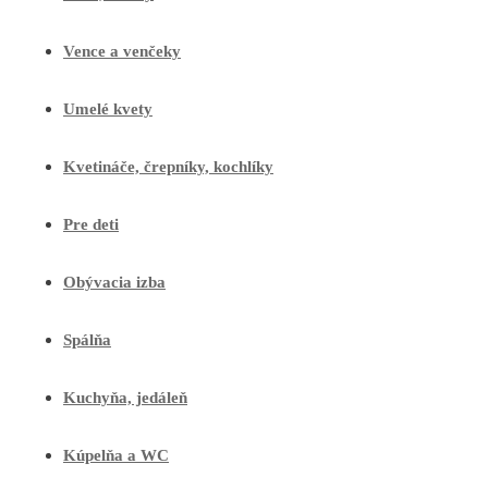
Vence a venčeky
Umelé kvety
Kvetináče, črepníky, kochlíky
Pre deti
Obývacia izba
Spálňa
Kuchyňa, jedáleň
Kúpelňa a WC