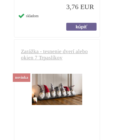
3,76 EUR
skladom
Zarážka - tesnenie dverí alebo
okien 7 Trpaslíkov
novinka