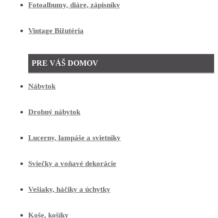
Fotoalbumy, diáre, zápisníky
Vintage Bižutéria
PRE VÁŠ DOMOV
Nábytok
Drobný nábytok
Lucerny, lampáše a svietniky
Sviečky a voňavé dekorácie
Vešiaky, háčiky a úchytky
Koše, košíky