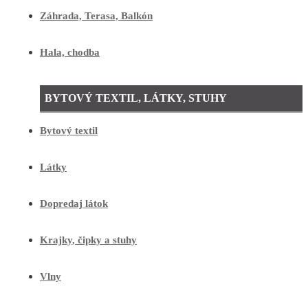
Záhrada, Terasa, Balkón
Hala, chodba
BYTOVÝ TEXTIL, LÁTKY, STUHY
Bytový textil
Látky
Dopredaj látok
Krajky, čipky a stuhy
Vlny