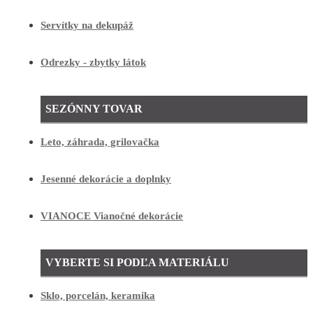
Servítky na dekupáž
Odrezky - zbytky látok
SEZÓNNY TOVAR
Leto, záhrada, grilovačka
Jesenné dekorácie a doplnky
VIANOCE Vianočné dekorácie
VYBERTE SI PODĽA MATERIÁLU
Sklo, porcelán, keramika