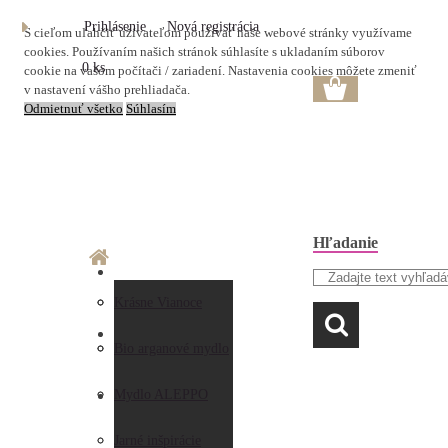
Prihlásenie
Nová registrácia
S cieľom uľahčiť užívateľom používať naše webové stránky využívame
cookies. Používaním našich stránok súhlasíte s ukladaním súborov
0 ks
cookie na vašom počítači / zariadení. Nastavenia cookies môžete zmeniť
v nastavení vášho prehliadača.
Odmietnuť všetko
Súhlasím
Hľadanie
O nás
Doprava a platba
Krásne Vianoce
LAVANDA
Prečo nakupovať u
Preberanie zásielky
Bio arganové mydlo
nás
Obchodné
Mydlo ALEPPO
AKO NAKUPOVAŤ
Hodnotenia
podmienky
Jarné inšpirácie