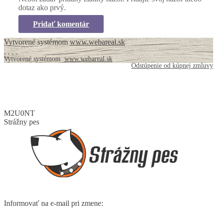
dotaz ako prvý.
Pridať komentár
Vytvorené systémom
www.webareal.sk
Vytvorené systémom
www.webareal.sk
Odstúpenie od kúpnej zmluvy
M2U0NT
Strážny pes
Informovať na e-mail pri zmene: