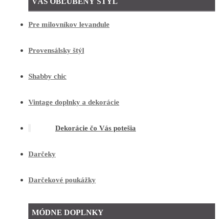
VÁŠ OBĽÚBENÝ ŠTÝL
Pre milovníkov levandule
Provensálsky štýl
Shabby chic
Vintage doplnky a dekorácie
Dekorácie čo Vás potešia
Darčeky
Darčekové poukážky
MÓDNE DOPLNKY