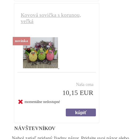
Kovová sovička s korunou,
veľká
novinka
Naša cena
10,15 EUR
momentálne nedostupné
NÁVŠTEVNÍKOV
Nebol zatiaľ pridaný žiadny názor. Pridajte svoj názor alebo