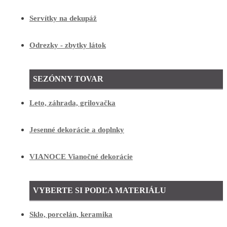
Servítky na dekupáž
Odrezky - zbytky látok
SEZÓNNY TOVAR
Leto, záhrada, grilovačka
Jesenné dekorácie a doplnky
VIANOCE Vianočné dekorácie
VYBERTE SI PODĽA MATERIÁLU
Sklo, porcelán, keramika