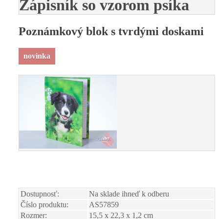
Zápisník so vzorom psíka
Poznámkový blok s tvrdými doskami
novinka
Dostupnosť:
Na sklade ihneď k odberu
Číslo produktu:
AS57859
Rozmer:
15,5 x 22,3 x 1,2 cm