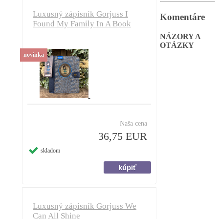
Luxusný zápisník Gorjuss I
Komentáre
Found My Family In A Book
NÁZORY A
OTÁZKY
novinka
Naša cena
36,75 EUR
skladom
Luxusný zápisník Gorjuss We
Can All Shine