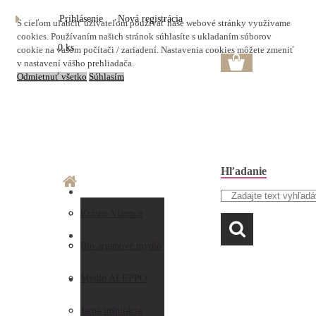
Prihlásenie
Nová registrácia
S cieľom uľahčiť užívateľom používať naše webové stránky využívame
cookies. Používaním našich stránok súhlasíte s ukladaním súborov
0 ks
cookie na vašom počítači / zariadení. Nastavenia cookies môžete zmeniť
v nastavení vášho prehliadača.
Odmietnuť všetko
Súhlasím
Hľadanie
O nás
Doprava a platba
Krásne Vianoce
LAVANDA
Prečo nakupovať u
Preberanie zásielky
Bio arganové mydlo
nás
Obchodné
Mydlo ALEPPO
AKO NAKUPOVAŤ
Hodnotenia
podmienky
Jarné inšpirácie