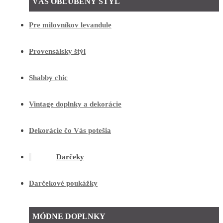
VÁŠ OBĽÚBENÝ ŠTÝL
Pre milovníkov levandule
Provensálsky štýl
Shabby chic
Vintage doplnky a dekorácie
Dekorácie čo Vás potešia
Darčeky
Darčekové poukážky
MÓDNE DOPLNKY