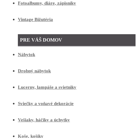
Fotoalbumy, diáre, zápisníky
Vintage Bižutéria
PRE VÁŠ DOMOV
Nábytok
Drobný nábytok
Lucerny, lampáše a svietniky
Sviečky a voňavé dekorácie
Vešiaky, háčiky a úchytky
Koše, košíky