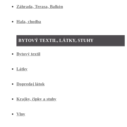
Záhrada, Terasa, Balkón
Hala, chodba
BYTOVÝ TEXTIL, LÁTKY, STUHY
Bytový textil
Látky
Dopredaj látok
Krajky, čipky a stuhy
Vlny