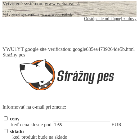
Vytvorené systémom
www.webareal.sk
Vytvorené systémom
www.webareal.sk
Odstúpenie od kúpnej zmluvy
YWU1YT
google-site-verification: google685ea4739264de5b.html
Strážny pes
Informovať na e-mail pri zmene:
ceny
keď cena klesne pod
EUR
skladu
keď produkt bude na sklade