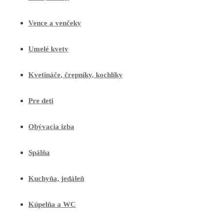
Vence a venčeky
Umelé kvety
Kvetináče, črepníky, kochlíky
Pre deti
Obývacia izba
Spálňa
Kuchyňa, jedáleň
Kúpelňa a WC