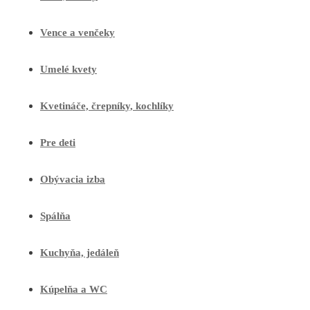
Vence a venčeky
Umelé kvety
Kvetináče, črepníky, kochlíky
Pre deti
Obývacia izba
Spálňa
Kuchyňa, jedáleň
Kúpelňa a WC