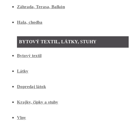
Záhrada, Terasa, Balkón
Hala, chodba
BYTOVÝ TEXTIL, LÁTKY, STUHY
Bytový textil
Látky
Dopredaj látok
Krajky, čipky a stuhy
Vlny