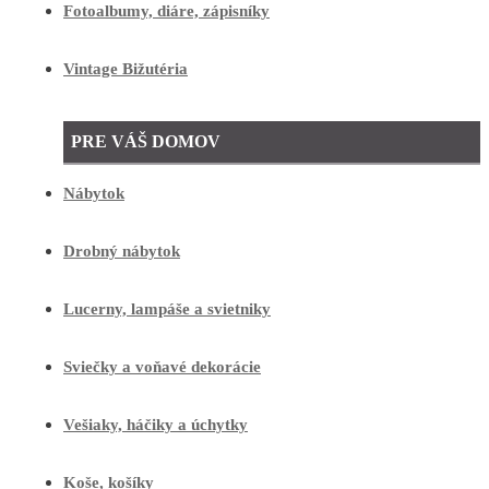
Fotoalbumy, diáre, zápisníky
Vintage Bižutéria
PRE VÁŠ DOMOV
Nábytok
Drobný nábytok
Lucerny, lampáše a svietniky
Sviečky a voňavé dekorácie
Vešiaky, háčiky a úchytky
Koše, košíky