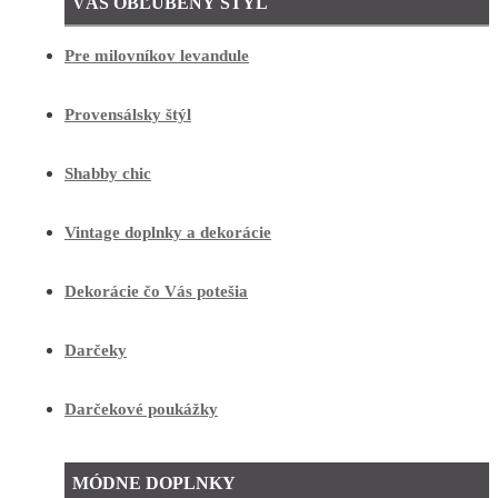
VÁŠ OBĽÚBENÝ ŠTÝL
Pre milovníkov levandule
Provensálsky štýl
Shabby chic
Vintage doplnky a dekorácie
Dekorácie čo Vás potešia
Darčeky
Darčekové poukážky
MÓDNE DOPLNKY