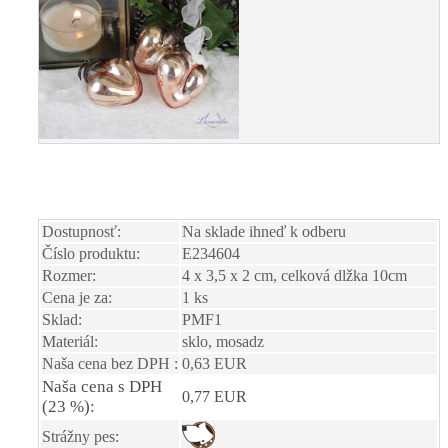
Dostupnosť:
Na sklade ihneď k odberu
Číslo produktu:
E234604
Rozmer:
4 x 3,5 x 2 cm, celková dlžka 10cm
Cena je za:
1 ks
Sklad:
PMF1
Materiál:
sklo, mosadz
Naša cena bez DPH :
0,63 EUR
Naša cena s DPH
0,77 EUR
(23 %):
Strážny pes: