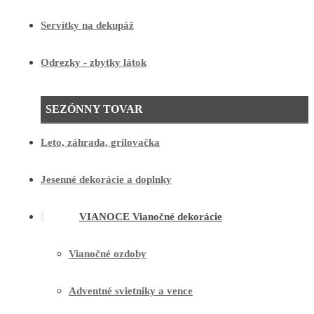
Servítky na dekupáž
Odrezky - zbytky látok
SEZÓNNY TOVAR
Leto, záhrada, grilovačka
Jesenné dekorácie a doplnky
VIANOCE Vianočné dekorácie
Vianočné ozdoby
Adventné svietniky a vence