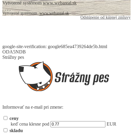
Vytvorené systémom
www.webareal.sk
Vytvorené systémom
www.webareal.sk
Odstúpenie od kúpnej zmluvy
google-site-verification: google685ea4739264de5b.html
ODA5NDB
Strážny pes
Informovať na e-mail pri zmene:
ceny
keď cena klesne pod
EUR
skladu