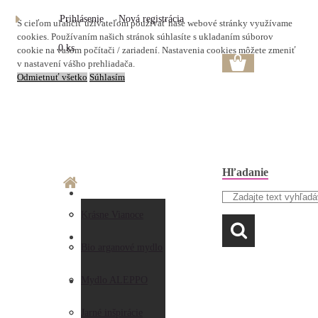
Prihlásenie
Nová registrácia
S cieľom uľahčiť užívateľom používať naše webové stránky využívame
cookies. Používaním našich stránok súhlasíte s ukladaním súborov
0 ks
cookie na vašom počítači / zariadení. Nastavenia cookies môžete zmeniť
v nastavení vášho prehliadača.
Odmietnuť všetko
Súhlasím
Hľadanie
O nás
Doprava a platba
Krásne Vianoce
LAVANDA
Prečo nakupovať u
Preberanie zásielky
Bio arganové mydlo
nás
Obchodné
Mydlo ALEPPO
AKO NAKUPOVAŤ
Hodnotenia
podmienky
Jarné inšpirácie