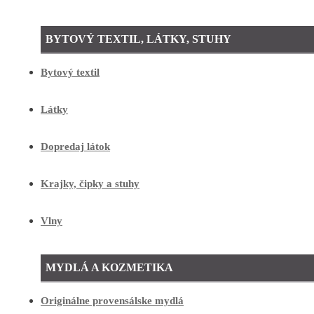
BYTOVÝ TEXTIL, LÁTKY, STUHY
Bytový textil
Látky
Dopredaj látok
Krajky, čipky a stuhy
Vlny
MYDLÁ A KOZMETIKA
Originálne provensálske mydlá