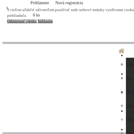
Prihlásenie
Nová registrácia
S cieľom uľahčiť užívateľom používať naše webové stránky využívame cookies
0 ks
prehliadača.
Odmietnuť všetko
Súhlasím
O ná
Dopr
Krás
LA
Preč
Preb
Bio 
nás
Obc
Myd
AK
Hodn
pod
Jarn
KO
záka
Ochr
ZAU
Kont
údaj