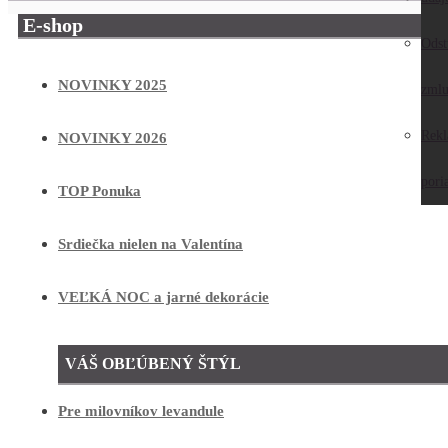
E-shop
Odst
NOVINKY 2025
zmlu
Rek
NOVINKY 2026
pori
TOP Ponuka
Srdiečka nielen na Valentína
VEĽKÁ NOC a jarné dekorácie
VÁŠ OBĽÚBENÝ ŠTÝL
Pre milovníkov levandule