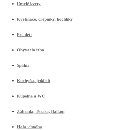
Umelé kvety
Kvetináče, črepníky, kochlíky
Pre deti
Obývacia izba
Spálňa
Kuchyňa, jedáleň
Kúpelňa a WC
Záhrada, Terasa, Balkón
Hala, chodba