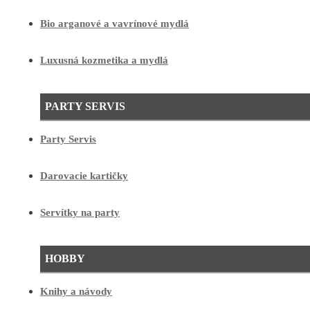
Bio arganové a vavrínové mydlá
Luxusná kozmetika a mydlá
PARTY SERVIS
Party Servis
Darovacie kartičky
Servítky na party
HOBBY
Knihy a návody