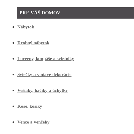
PRE VÁŠ DOMOV
Nábytok
Drobný nábytok
Lucerny, lampáše a svietniky
Sviečky a voňavé dekorácie
Vešiaky, háčiky a úchytky
Koše, košíky
Vence a venčeky