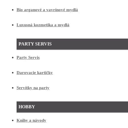
Bio arganové a vavrínové mydlá
Luxusná kozmetika a mydlá
PARTY SERVIS
Party Servis
Darovacie kartičky
Servítky na party
HOBBY
Knihy a návody