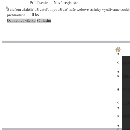
Prihlásenie
Nová registrácia
S cieľom uľahčiť užívateľom používať naše webové stránky využívame cookies
0 ks
prehliadača.
Odmietnuť všetko
Súhlasím
O ná
Dopr
Krás
LA
Preč
Preb
Bio 
nás
Obc
Myd
AK
Hodn
pod
Jarn
KO
záka
Ochr
ZAU
Kont
údaj