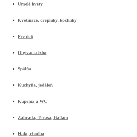
Umelé kvety
Kvetináče, črepníky, kochlíky
Pre deti
Obývacia izba
Spálňa
Kuchyňa, jedáleň
Kúpelňa a WC
Záhrada, Terasa, Balkón
Hala, chodba