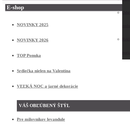
E-shop
Odst
NOVINKY 2025
zmlu
Rek
NOVINKY 2026
pori
TOP Ponuka
Srdiečka nielen na Valentína
VEĽKÁ NOC a jarné dekorácie
VÁŠ OBĽÚBENÝ ŠTÝL
Pre milovníkov levandule