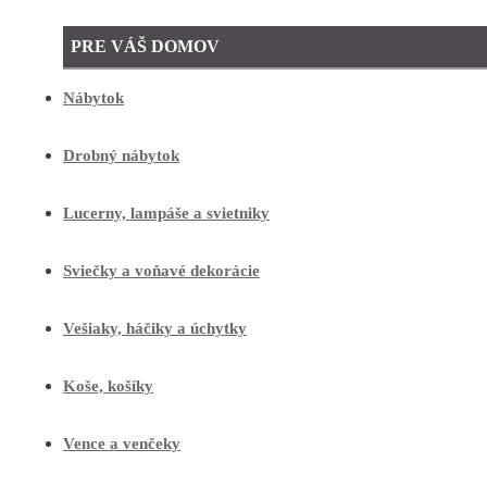
PRE VÁŠ DOMOV
Nábytok
Drobný nábytok
Lucerny, lampáše a svietniky
Sviečky a voňavé dekorácie
Vešiaky, háčiky a úchytky
Koše, košíky
Vence a venčeky