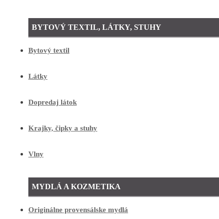
BYTOVÝ TEXTIL, LÁTKY, STUHY
Bytový textil
Látky
Dopredaj látok
Krajky, čipky a stuhy
Vlny
MYDLÁ A KOZMETIKA
Originálne provensálske mydlá