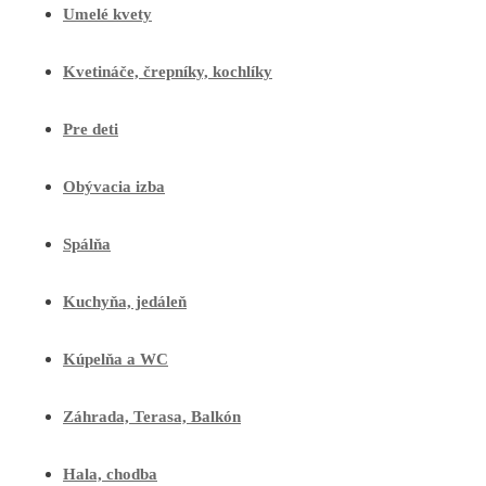
Umelé kvety
Kvetináče, črepníky, kochlíky
Pre deti
Obývacia izba
Spálňa
Kuchyňa, jedáleň
Kúpelňa a WC
Záhrada, Terasa, Balkón
Hala, chodba