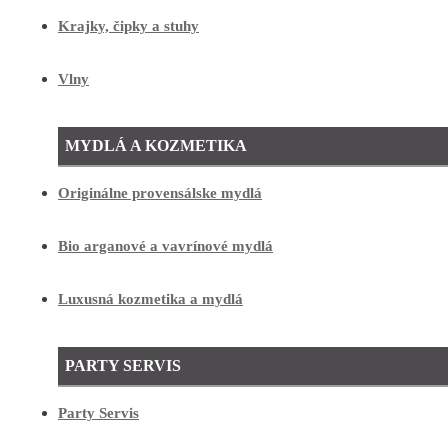
Krajky, čipky a stuhy
Vlny
MYDLÁ A KOZMETIKA
Originálne provensálske mydlá
Bio arganové a vavrínové mydlá
Luxusná kozmetika a mydlá
PARTY SERVIS
Party Servis