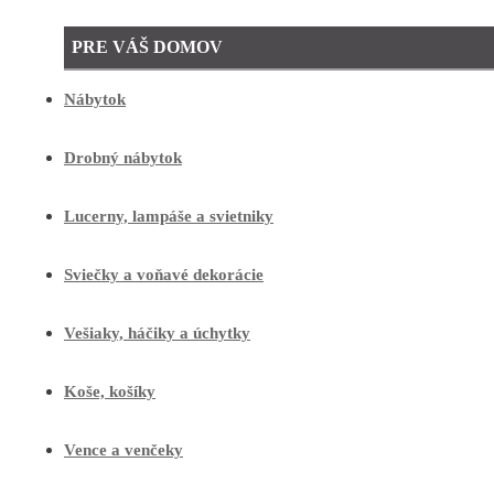
PRE VÁŠ DOMOV
Nábytok
Drobný nábytok
Lucerny, lampáše a svietniky
Sviečky a voňavé dekorácie
Vešiaky, háčiky a úchytky
Koše, košíky
Vence a venčeky