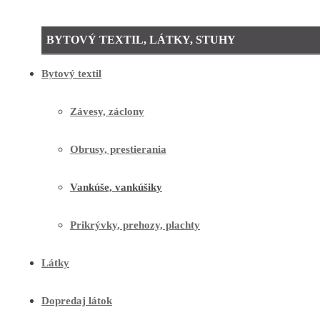
BYTOVÝ TEXTIL, LÁTKY, STUHY
Bytový textil
Závesy, záclony
Obrusy, prestierania
Vankúše, vankúšiky
Prikrývky, prehozy, plachty
Látky
Dopredaj látok