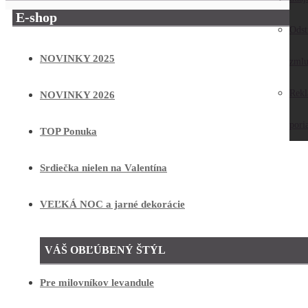
E-shop
Odst
NOVINKY 2025
zmlu
Rek
NOVINKY 2026
pori
TOP Ponuka
Srdiečka nielen na Valentína
VEĽKÁ NOC a jarné dekorácie
VÁŠ OBĽÚBENÝ ŠTÝL
Pre milovníkov levandule