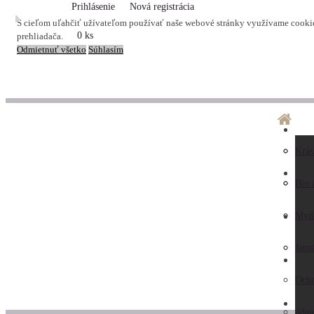
Prihlásenie
Nová registrácia
S cieľom uľahčiť užívateľom používať naše webové stránky využívame cookies
0 ks
prehliadača.
Odmietnuť všetko
Súhlasím
O ná
Dopr
Krás
LA
Preč
Preb
Bio 
nás
Obc
Myd
AK
Hodn
pod
Jarn
KO
záka
Ochr
ZAU
Kont
údaj