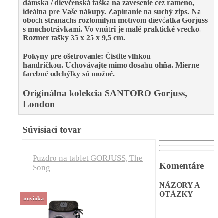
dámska / dievčenská taška
na zavesenie cez rameno
,
ideálna pre Vaše nákupy.
Zapínanie na suchý zips.
Na
oboch stranách
s roztomilým motívom dievčatka Gorjuss
s muchotrávkami
. Vo vnútri je malé praktické vrecko.
Rozmer tašky 35 x 25 x 9,5 cm.
Pokyny pre ošetrovanie: Čistite vlhkou
handričkou. Uchovávajte mimo dosahu ohňa. Mierne
farebné odchýlky sú možné.
Originálna kolekcia SANTORO Gorjuss,
London
Súvisiaci tovar
Puzdro na tablet GORJUSS, The
Komentáre
Song
NÁZORY A
OTÁZKY
novinka