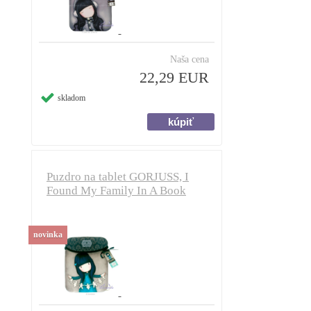
Naša cena
22,29 EUR
skladom
Puzdro na tablet GORJUSS, I
Found My Family In A Book
novinka