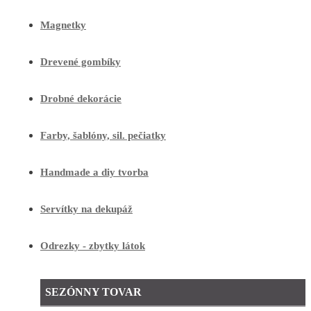
Magnetky
Drevené gombíky
Drobné dekorácie
Farby, šablóny, sil. pečiatky
Handmade a diy tvorba
Servítky na dekupáž
Odrezky - zbytky látok
SEZÓNNY TOVAR