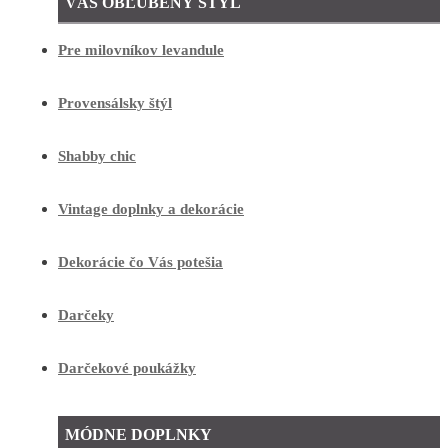
VÁŠ OBĽÚBENÝ ŠTÝL
Pre milovníkov levandule
Provensálsky štýl
Shabby chic
Vintage doplnky a dekorácie
Dekorácie čo Vás potešia
Darčeky
Darčekové poukážky
MÓDNE DOPLNKY