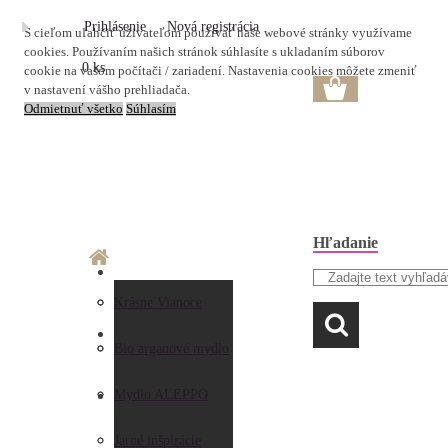
Prihlásenie
Nová registrácia
S cieľom uľahčiť užívateľom používať naše webové stránky využívame
cookies. Používaním našich stránok súhlasíte s ukladaním súborov
0 ks
cookie na vašom počítači / zariadení. Nastavenia cookies môžete zmeniť
v nastavení vášho prehliadača.
Odmietnuť všetko
Súhlasím
Hľadanie
O nás
Doprava a platba
Krásne Vianoce
LAVANDA
Prečo nakupovať u
Preberanie zásielky
Bio arganové mydlo
nás
Obchodné
Mydlo ALEPPO
AKO NAKUPOVAŤ
Hodnotenia
podmienky
Jarné inšpirácie