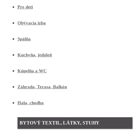
Pre deti
Obývacia izba
Spálňa
Kuchyňa, jedáleň
Kúpelňa a WC
Záhrada, Terasa, Balkón
Hala, chodba
BYTOVÝ TEXTIL, LÁTKY, STUHY