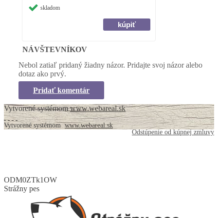
skladom
NÁVŠTEVNÍKOV
Nebol zatiaľ pridaný žiadny názor. Pridajte svoj názor alebo
dotaz ako prvý.
Pridať komentár
Vytvorené systémom
www.webareal.sk
Vytvorené systémom
www.webareal.sk
Odstúpenie od kúpnej zmluvy
ODM0ZTk1OW
Strážny pes