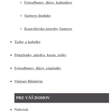
Fotoalbumy, diáre, kalendáre
Santoro doplnky
Kancelárske potreby Santoro
Tašky a kabelky
Peňaženky, púzdra, kozm. tašky
Fotoalbumy, diáre, zápisníky
Vintage Bižutéria
PRE VÁŠ DOMOV
Nábytok