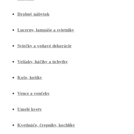
Drobný nábytok
Lucerny, lampáše a svietniky
Sviečky a voňavé dekorácie
Vešiaky, háčiky a úchytky
Koše, košíky
Vence a venčeky
Umelé kvety
Kvetináče, črepníky, kochlíky