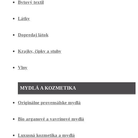
Bytový textil
Látky
Dopredaj látok
Krajky, čipky a stuhy
Vlny
MYDLÁ A KOZMETIKA
Originálne provensálske mydlá
Bio arganové a vavrínové mydlá
Luxusná kozmetika a mydlá