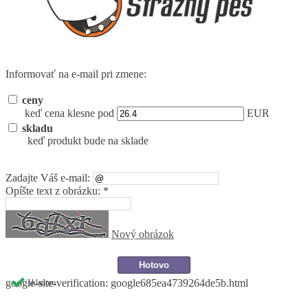
Informovať na e-mail pri zmene:
ceny
keď cena klesne pod
EUR
skladu
keď produkt bude na sklade
Zadajte Váš e-mail:
Opíšte text z obrázku: *
Nový obrázok
google-site-verification: google685ea4739264de5b.html
skladom