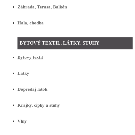
Záhrada, Terasa, Balkón
Hala, chodba
BYTOVÝ TEXTIL, LÁTKY, STUHY
Bytový textil
Látky
Dopredaj látok
Krajky, čipky a stuhy
Vlny