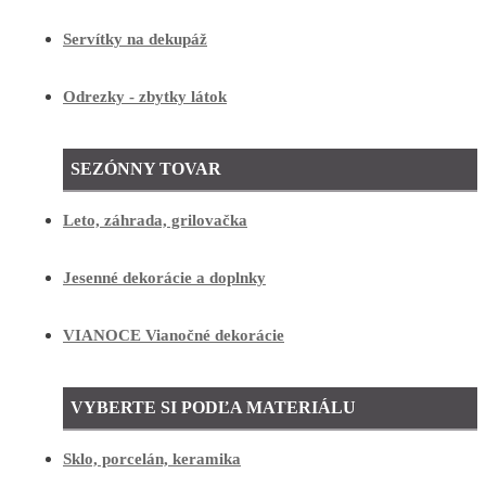
Servítky na dekupáž
Odrezky - zbytky látok
SEZÓNNY TOVAR
Leto, záhrada, grilovačka
Jesenné dekorácie a doplnky
VIANOCE Vianočné dekorácie
VYBERTE SI PODĽA MATERIÁLU
Sklo, porcelán, keramika