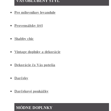
VÁŠ OBĽÚBENÝ ŠTÝL
Pre milovníkov levandule
Provensálsky štýl
Shabby chic
Vintage doplnky a dekorácie
Dekorácie čo Vás potešia
Darčeky
Darčekové poukážky
MÓDNE DOPLNKY