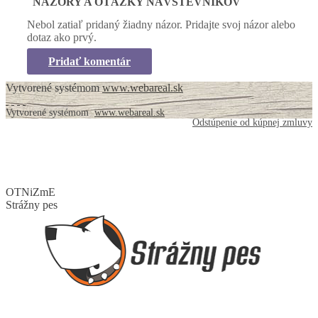
NÁZORY A OTÁZKY NÁVŠTEVNÍKOV
Nebol zatiaľ pridaný žiadny názor. Pridajte svoj názor alebo
dotaz ako prvý.
Pridať komentár
Vytvorené systémom
www.webareal.sk
Vytvorené systémom
www.webareal.sk
Odstúpenie od kúpnej zmluvy
OTNiZmE
Strážny pes