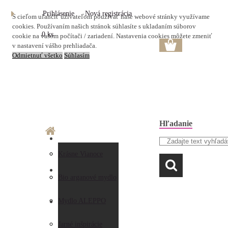
Prihlásenie
Nová registrácia
S cieľom uľahčiť užívateľom používať naše webové stránky využívame
cookies. Používaním našich stránok súhlasíte s ukladaním súborov
0 ks
cookie na vašom počítači / zariadení. Nastavenia cookies môžete zmeniť
v nastavení vášho prehliadača.
Odmietnuť všetko
Súhlasím
Hľadanie
O nás
Doprava a platba
Krásne Vianoce
LAVANDA
Prečo nakupovať u
Preberanie zásielky
Bio arganové mydlo
nás
Obchodné
Mydlo ALEPPO
AKO NAKUPOVAŤ
Hodnotenia
podmienky
Jarné inšpirácie