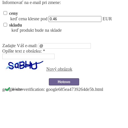
Informovať na e-mail pri zmene:
ceny
keď cena klesne pod
EUR
skladu
keď produkt bude na sklade
Zadajte Váš e-mail:
Opíšte text z obrázku: *
Nový obrázok
google-site-verification: google685ea4739264de5b.html
skladom