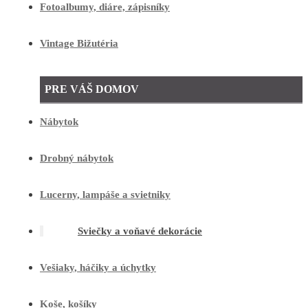
Fotoalbumy, diáre, zápisníky
Vintage Bižutéria
PRE VÁŠ DOMOV
Nábytok
Drobný nábytok
Lucerny, lampáše a svietniky
Sviečky a voňavé dekorácie
Vešiaky, háčiky a úchytky
Koše, košíky