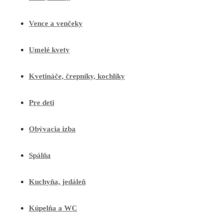
Vence a venčeky
Umelé kvety
Kvetináče, črepníky, kochlíky
Pre deti
Obývacia izba
Spálňa
Kuchyňa, jedáleň
Kúpelňa a WC