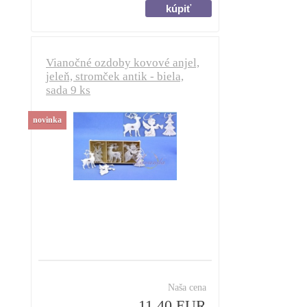
Vianočné ozdoby kovové anjel,
jeleň, stromček antik - biela,
sada 9 ks
novinka
Naša cena
11,40 EUR