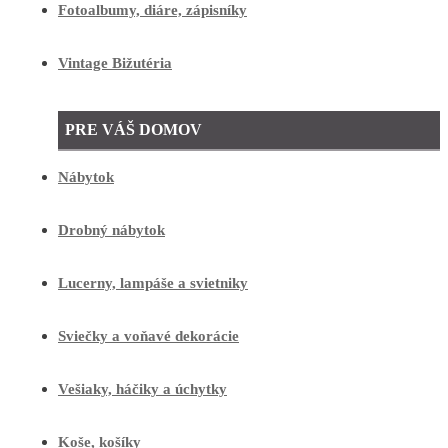
Fotoalbumy, diáre, zápisníky
Vintage Bižutéria
PRE VÁŠ DOMOV
Nábytok
Drobný nábytok
Lucerny, lampáše a svietniky
Sviečky a voňavé dekorácie
Vešiaky, háčiky a úchytky
Koše, košíky