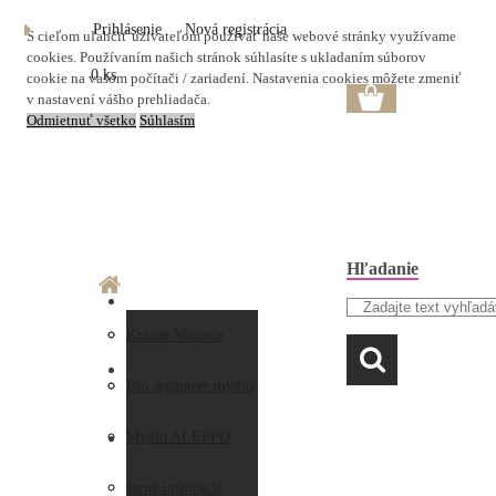
Prihlásenie
Nová registrácia
S cieľom uľahčiť užívateľom používať naše webové stránky využívame
cookies. Používaním našich stránok súhlasíte s ukladaním súborov
0 ks
cookie na vašom počítači / zariadení. Nastavenia cookies môžete zmeniť
v nastavení vášho prehliadača.
Odmietnuť všetko
Súhlasím
Hľadanie
O nás
Doprava a platba
Krásne Vianoce
LAVANDA
Prečo nakupovať u
Preberanie zásielky
Bio arganové mydlo
nás
Obchodné
Mydlo ALEPPO
AKO NAKUPOVAŤ
Hodnotenia
podmienky
Jarné inšpirácie