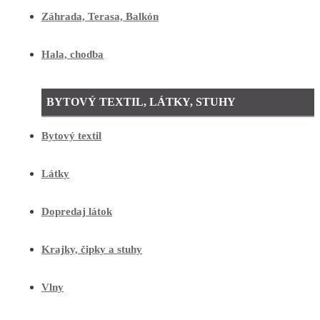
Záhrada, Terasa, Balkón
Hala, chodba
BYTOVÝ TEXTIL, LÁTKY, STUHY
Bytový textil
Látky
Dopredaj látok
Krajky, čipky a stuhy
Vlny