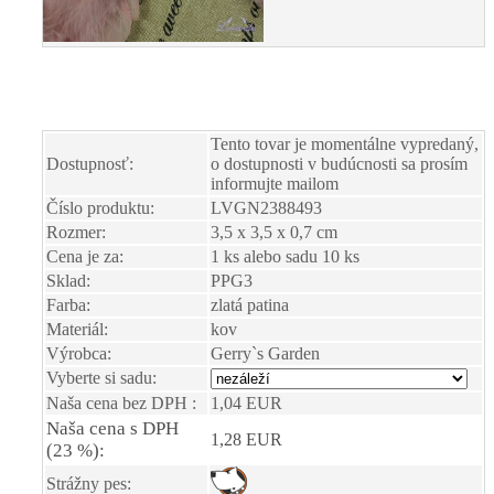
Tento tovar je momentálne vypredaný,
Dostupnosť:
o dostupnosti v budúcnosti sa prosím
informujte mailom
Číslo produktu:
LVGN2388493
Rozmer:
3,5 x 3,5 x 0,7 cm
Cena je za:
1 ks alebo sadu 10 ks
Sklad:
PPG3
Farba:
zlatá patina
Materiál:
kov
Výrobca:
Gerry`s Garden
Vyberte si sadu:
Naša cena bez DPH :
1,04 EUR
Naša cena s DPH
1,28 EUR
(23 %):
Strážny pes: