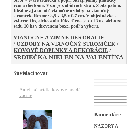
otvor v tvare srdiečka a popri okraji jemný plastický
vzor s dierkami.
Vzor je z obidvoch strán. Zlatá patina.
Ideálne aj ako milé vianočné ozdoby na vianočný
stromček.
Rozmer 3,5 x 3,5 x 0,7 cm. V objednávke si
vyberte 1ks, alebo sadu 10ks.
Cena je za 1 kus, alebo za
sadu 10 ks v drevenom boxe, podľa výberu.
VIANOČNÉ A ZIMNÉ DEKORÁCIE
/
OZDOBY NA VIANOČNÝ STROMČEK
/
KOVOVÉ DOPLNKY A DEKORÁCIE
/
SRDIEČKA NIELEN NA VALENTÍNA
Súvisiaci tovar
Anjelské krídla kovové hnedé,
väčšie
Komentáre
NÁZORY A