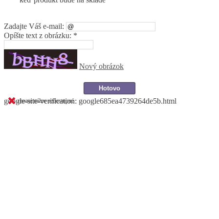
Zadajte Váš e-mail:
Opíšte text z obrázku: *
Nový obrázok
google-site-verification: google685ea4739264de5b.html
momentálne nedostupné