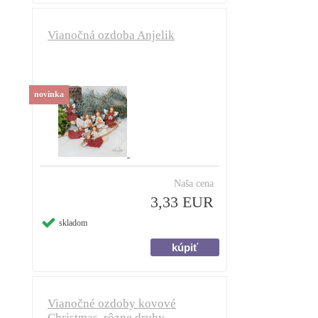
Vianočná ozdoba Anjelik
novinka
Naša cena
3,33 EUR
skladom
Vianočné ozdoby kovové
Christmas, rôzne druhy