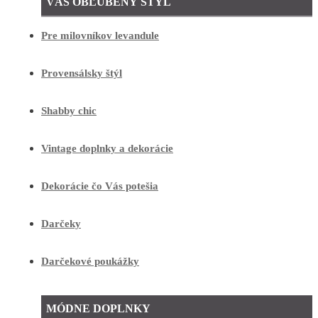
VÁŠ OBĽÚBENÝ ŠTÝL
Pre milovníkov levandule
Provensálsky štýl
Shabby chic
Vintage doplnky a dekorácie
Dekorácie čo Vás potešia
Darčeky
Darčekové poukážky
MÓDNE DOPLNKY