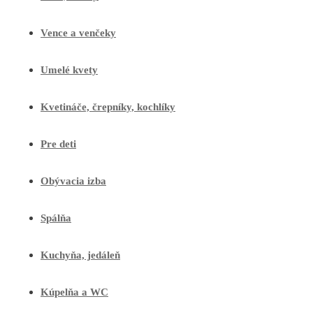
Vence a venčeky
Umelé kvety
Kvetináče, črepníky, kochlíky
Pre deti
Obývacia izba
Spálňa
Kuchyňa, jedáleň
Kúpelňa a WC