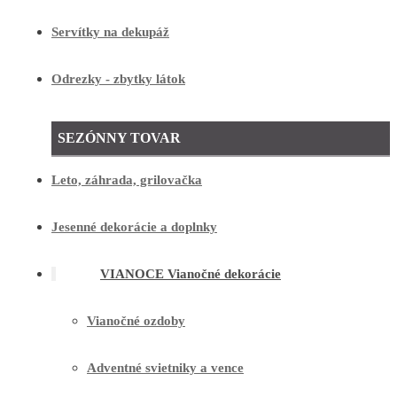
Servítky na dekupáž
Odrezky - zbytky látok
SEZÓNNY TOVAR
Leto, záhrada, grilovačka
Jesenné dekorácie a doplnky
VIANOCE Vianočné dekorácie
Vianočné ozdoby
Adventné svietniky a vence