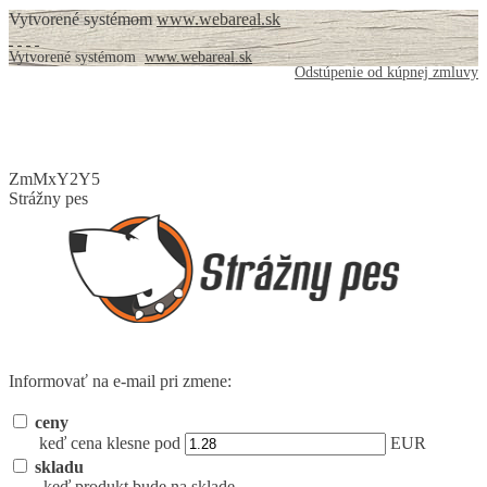
Vytvorené systémom
www.webareal.sk
Vytvorené systémom
www.webareal.sk
Odstúpenie od kúpnej zmluvy
ZmMxY2Y5
Strážny pes
Informovať na e-mail pri zmene:
ceny
keď cena klesne pod
EUR
skladu
keď produkt bude na sklade