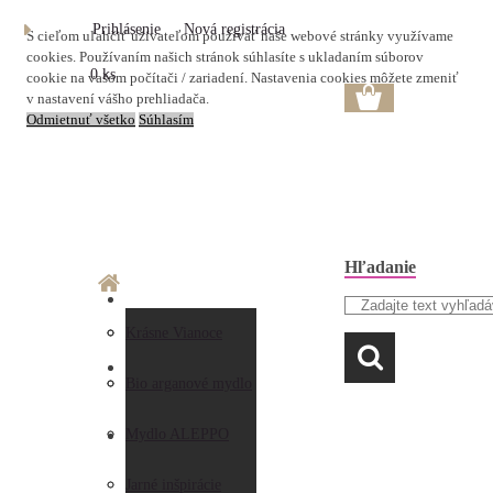
Prihlásenie
Nová registrácia
S cieľom uľahčiť užívateľom používať naše webové stránky využívame
cookies. Používaním našich stránok súhlasíte s ukladaním súborov
0 ks
cookie na vašom počítači / zariadení. Nastavenia cookies môžete zmeniť
v nastavení vášho prehliadača.
Odmietnuť všetko
Súhlasím
Hľadanie
O nás
Doprava a platba
Krásne Vianoce
LAVANDA
Prečo nakupovať u
Preberanie zásielky
Bio arganové mydlo
nás
Obchodné
Mydlo ALEPPO
AKO NAKUPOVAŤ
Hodnotenia
podmienky
Jarné inšpirácie