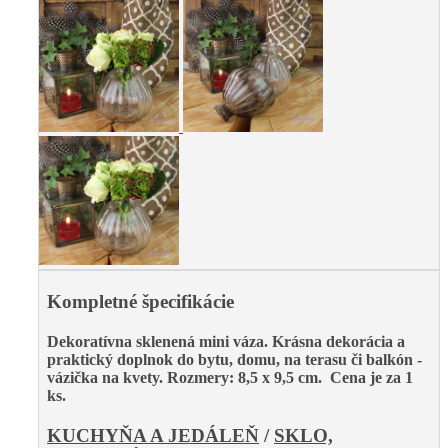
Kompletné špecifikácie
Dekoratívna sklenená mini váza. Krásna dekorácia a
praktický doplnok
do bytu, domu, na terasu či balkón -
vázička
na kvety. R
ozmery: 8,5 x 9,5 cm. Cena je za 1
ks.
KUCHYŇA A JEDÁLEŇ
/
SKLO,