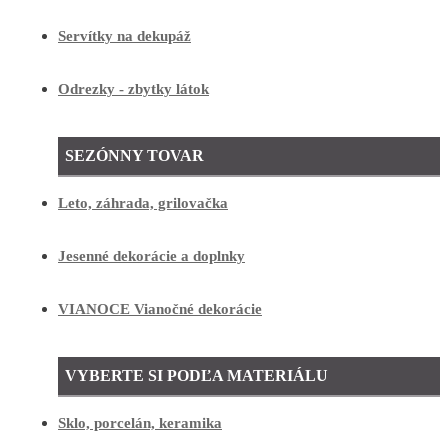
Servítky na dekupáž
Odrezky - zbytky látok
SEZÓNNY TOVAR
Leto, záhrada, grilovačka
Jesenné dekorácie a doplnky
VIANOCE Vianočné dekorácie
VYBERTE SI PODĽA MATERIÁLU
Sklo, porcelán, keramika