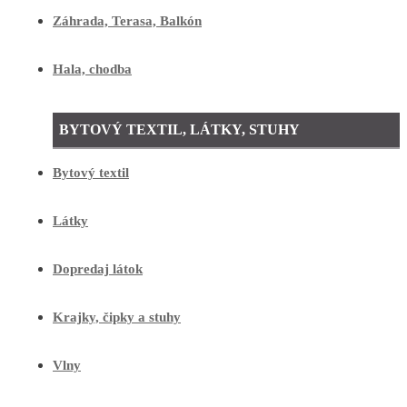
Záhrada, Terasa, Balkón
Hala, chodba
BYTOVÝ TEXTIL, LÁTKY, STUHY
Bytový textil
Látky
Dopredaj látok
Krajky, čipky a stuhy
Vlny