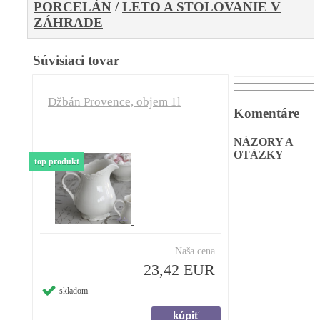
PORCELÁN
/
LETO A STOLOVANIE V
ZÁHRADE
Súvisiaci tovar
Džbán Provence, objem 1l
Komentáre
NÁZORY A
OTÁZKY
top produkt
Naša cena
23,42 EUR
skladom