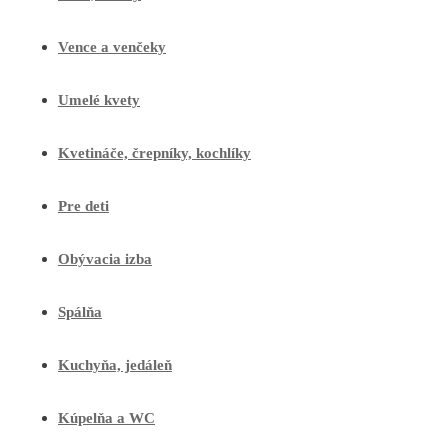
Vence a venčeky
Umelé kvety
Kvetináče, črepníky, kochlíky
Pre deti
Obývacia izba
Spálňa
Kuchyňa, jedáleň
Kúpelňa a WC