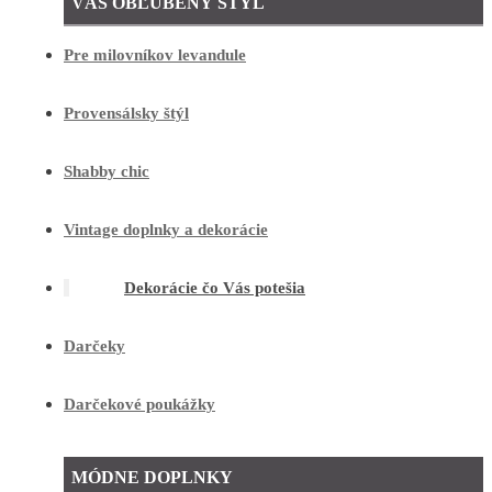
VÁŠ OBĽÚBENÝ ŠTÝL
Pre milovníkov levandule
Provensálsky štýl
Shabby chic
Vintage doplnky a dekorácie
Dekorácie čo Vás potešia
Darčeky
Darčekové poukážky
MÓDNE DOPLNKY