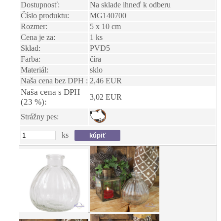
Dostupnosť:
Na sklade ihneď k odberu
Číslo produktu:
MG140700
Rozmer:
5 x 10 cm
Cena je za:
1 ks
Sklad:
PVD5
Farba:
číra
Materiál:
sklo
Naša cena bez DPH :
2,46 EUR
Naša cena s DPH
3,02 EUR
(23 %):
Strážny pes:
ks