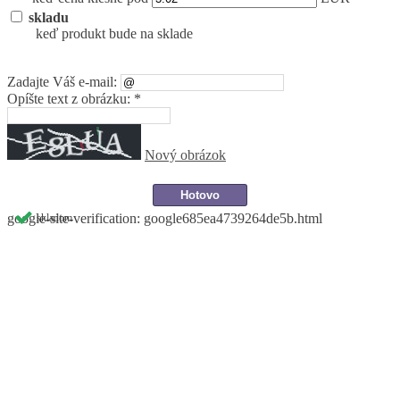
skladu
keď produkt bude na sklade
Zadajte Váš e-mail:
Opíšte text z obrázku: *
Nový obrázok
google-site-verification: google685ea4739264de5b.html
skladom