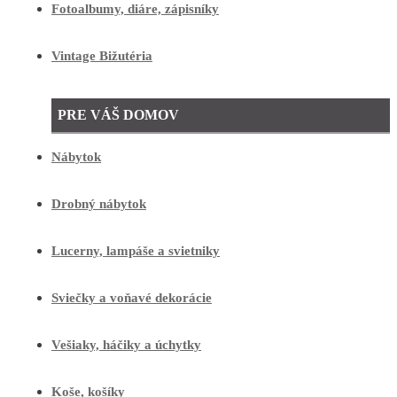
Fotoalbumy, diáre, zápisníky
Vintage Bižutéria
PRE VÁŠ DOMOV
Nábytok
Drobný nábytok
Lucerny, lampáše a svietniky
Sviečky a voňavé dekorácie
Vešiaky, háčiky a úchytky
Koše, košíky