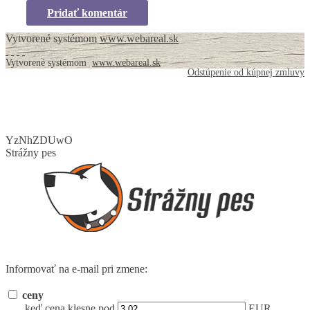
Pridať komentár
Vytvorené systémom
www.webareal.sk
Vytvorené systémom
www.webareal.sk
Odstúpenie od kúpnej zmluvy
YzNhZDUwO
Strážny pes
Informovať na e-mail pri zmene:
ceny
keď cena klesne pod
EUR