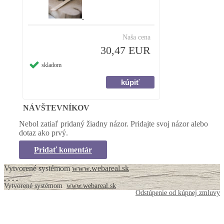
Naša cena
30,47 EUR
skladom
NÁVŠTEVNÍKOV
Nebol zatiaľ pridaný žiadny názor. Pridajte svoj názor alebo
dotaz ako prvý.
Pridať komentár
Vytvorené systémom
www.webareal.sk
Vytvorené systémom
www.webareal.sk
Odstúpenie od kúpnej zmluvy