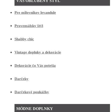
VÁŠ OBĽÚBENÝ ŠTÝL
Pre milovníkov levandule
Provensálsky štýl
Shabby chic
Vintage doplnky a dekorácie
Dekorácie čo Vás potešia
Darčeky
Darčekové poukážky
MÓDNE DOPLNKY