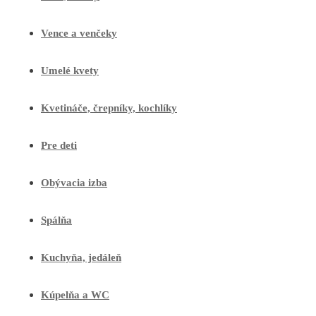
Vence a venčeky
Umelé kvety
Kvetináče, črepníky, kochlíky
Pre deti
Obývacia izba
Spálňa
Kuchyňa, jedáleň
Kúpelňa a WC