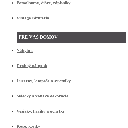
Fotoalbumy, diáre, zápisníky
Vintage Bižutéria
PRE VÁŠ DOMOV
Nábytok
Drobný nábytok
Lucerny, lampáše a svietniky
Sviečky a voňavé dekorácie
Vešiaky, háčiky a úchytky
Koše, košíky