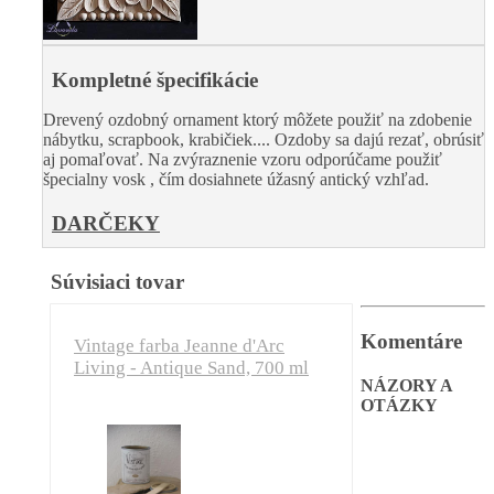
Kompletné špecifikácie
Drevený ozdobný ornament ktorý môžete použiť na zdobenie
nábytku, scrapbook, krabičiek.... Ozdoby sa dajú rezať, obrúsiť
aj pomaľovať. Na zvýraznenie vzoru odporúčame použiť
špecialny vosk , čím dosiahnete úžasný antický vzhľad.
DARČEKY
Súvisiaci tovar
Komentáre
Vintage farba Jeanne d'Arc
Living - Antique Sand, 700 ml
NÁZORY A
OTÁZKY