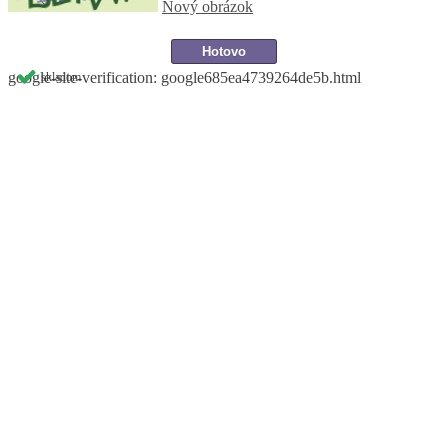
Nový obrázok
google-site-verification: google685ea4739264de5b.html
skladom