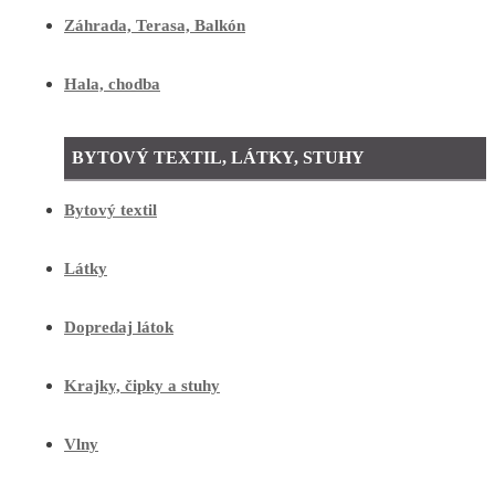
Záhrada, Terasa, Balkón
Hala, chodba
BYTOVÝ TEXTIL, LÁTKY, STUHY
Bytový textil
Látky
Dopredaj látok
Krajky, čipky a stuhy
Vlny