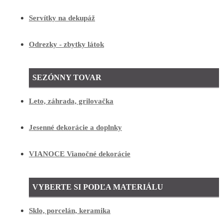
Servítky na dekupáž
Odrezky - zbytky látok
SEZÓNNY TOVAR
Leto, záhrada, grilovačka
Jesenné dekorácie a doplnky
VIANOCE Vianočné dekorácie
VYBERTE SI PODĽA MATERIÁLU
Sklo, porcelán, keramika