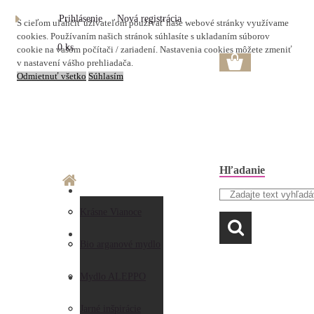
Prihlásenie
Nová registrácia
S cieľom uľahčiť užívateľom používať naše webové stránky využívame
cookies. Používaním našich stránok súhlasíte s ukladaním súborov
0 ks
cookie na vašom počítači / zariadení. Nastavenia cookies môžete zmeniť
v nastavení vášho prehliadača.
Odmietnuť všetko
Súhlasím
Hľadanie
O nás
Doprava a platba
Krásne Vianoce
LAVANDA
Prečo nakupovať u
Preberanie zásielky
Bio arganové mydlo
nás
Obchodné
Mydlo ALEPPO
AKO NAKUPOVAŤ
Hodnotenia
podmienky
Jarné inšpirácie