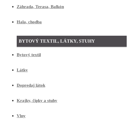
Záhrada, Terasa, Balkón
Hala, chodba
BYTOVÝ TEXTIL, LÁTKY, STUHY
Bytový textil
Látky
Dopredaj látok
Krajky, čipky a stuhy
Vlny