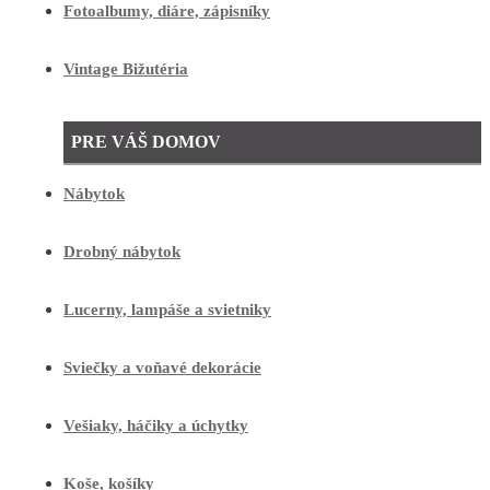
Fotoalbumy, diáre, zápisníky
Vintage Bižutéria
PRE VÁŠ DOMOV
Nábytok
Drobný nábytok
Lucerny, lampáše a svietniky
Sviečky a voňavé dekorácie
Vešiaky, háčiky a úchytky
Koše, košíky