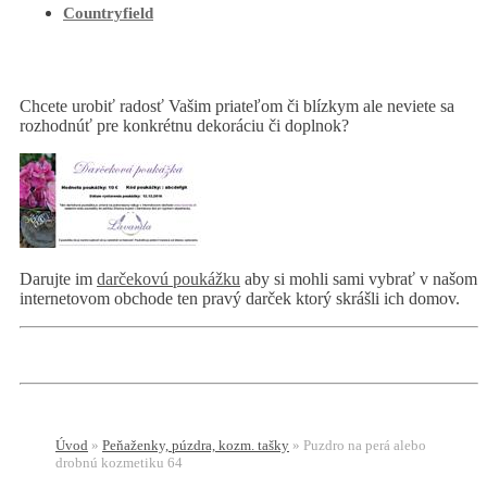
Countryfield
Chcete urobiť radosť Vašim priateľom či blízkym ale neviete sa
rozhodnúť pre konkrétnu dekoráciu či doplnok?
Darujte im
darčekovú poukážku
aby si mohli sami vybrať v našom
internetovom obchode ten pravý darček ktorý skrášli ich domov.
Úvod
»
Peňaženky, púzdra, kozm. tašky
»
Puzdro na perá alebo
drobnú kozmetiku 64