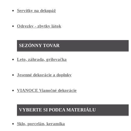
Servítky na dekupáž
Odrezky - zbytky látok
SEZÓNNY TOVAR
Leto, záhrada, grilovačka
Jesenné dekorácie a doplnky
VIANOCE Vianočné dekorácie
VYBERTE SI PODĽA MATERIÁLU
Sklo, porcelán, keramika