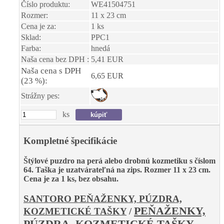
Číslo produktu:
WE41504751
Rozmer:
11 x 23 cm
Cena je za:
1 ks
Sklad:
PPC1
Farba:
hnedá
Naša cena bez DPH :
5,41 EUR
Naša cena s DPH
6,65 EUR
(23 %):
Strážny pes:
ks
Kompletné špecifikácie
Štýlové puzdro na perá alebo drobnú kozmetiku s číslom
64.
Taška je uzatvárateľná na zips
. Rozmer 11 x 23 cm.
Cena je za 1 ks, bez obsahu.
SANTORO PEŇAŽENKY, PÚZDRA,
PEŇAŽENKY,
KOZMETICKÉ TAŠKY
/
PÚZDRA, KOZMETICKÉ TAŠKY