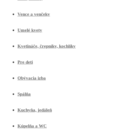
Vence a venčeky
Umelé kvety
Kvetináče, črepníky, kochlíky
Pre deti
Obývacia izba
Spálňa
Kuchyňa, jedáleň
Kúpelňa a WC