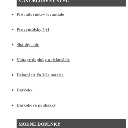
VÁŠ OBĽÚBENÝ ŠTÝL
Pre milovníkov levandule
Provensálsky štýl
Shabby chic
Vintage doplnky a dekorácie
Dekorácie čo Vás potešia
Darčeky
Darčekové poukážky
MÓDNE DOPLNKY