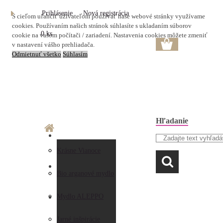
Prihlásenie
Nová registrácia
S cieľom uľahčiť užívateľom používať naše webové stránky využívame
cookies. Používaním našich stránok súhlasíte s ukladaním súborov
0 ks
cookie na vašom počítači / zariadení. Nastavenia cookies môžete zmeniť
v nastavení vášho prehliadača.
Odmietnuť všetko
Súhlasím
Hľadanie
O nás
Doprava a platba
Krásne Vianoce
LAVANDA
Prečo nakupovať u
Preberanie zásielky
Bio arganové mydlo
nás
Obchodné
Mydlo ALEPPO
AKO NAKUPOVAŤ
Hodnotenia
podmienky
Jarné inšpirácie