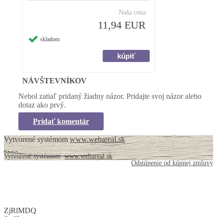
Naša cena
11,94 EUR
skladom
NÁVŠTEVNÍKOV
Nebol zatiaľ pridaný žiadny názor. Pridajte svoj názor alebo
dotaz ako prvý.
Pridať komentár
Vytvorené systémom
www.webareal.sk
Vytvorené systémom
www.webareal.sk
Odstúpenie od kúpnej zmluvy
ZjRlMDQ