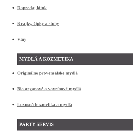
Dopredaj látok
Krajky, čipky a stuhy
Vlny
MYDLÁ A KOZMETIKA
Originálne provensálske mydlá
Bio arganové a vavrínové mydlá
Luxusná kozmetika a mydlá
PARTY SERVIS