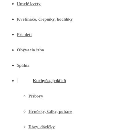
Umelé kvety
Kvetináče, črepníky, kochlíky
Pre deti
Obývacia izba
Spálňa
Kuchyňa, jedáleň
Príbory
Hrnčeky, šálky, poháre
Dózy, dózičky