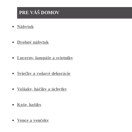
PRE VÁŠ DOMOV
Nábytok
Drobný nábytok
Lucerny, lampáše a svietniky
Sviečky a voňavé dekorácie
Vešiaky, háčiky a úchytky
Koše, košíky
Vence a venčeky