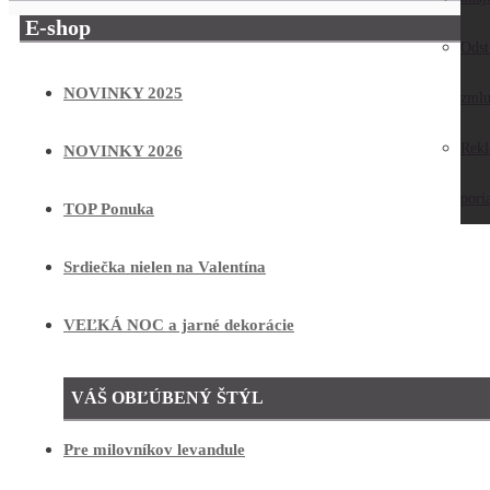
E-shop
Odst
NOVINKY 2025
zmlu
Rek
NOVINKY 2026
pori
TOP Ponuka
Srdiečka nielen na Valentína
VEĽKÁ NOC a jarné dekorácie
VÁŠ OBĽÚBENÝ ŠTÝL
Pre milovníkov levandule