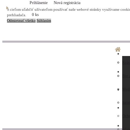
Prihlásenie
Nová registrácia
S cieľom uľahčiť užívateľom používať naše webové stránky využívame cookies
0 ks
prehliadača.
Odmietnuť všetko
Súhlasím
O ná
Dopr
Krás
LA
Preč
Preb
Bio 
nás
Obc
Myd
AK
Hodn
pod
Jarn
KO
záka
Ochr
ZAU
Kont
údaj