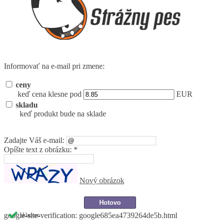
Informovať na e-mail pri zmene:
ceny
keď cena klesne pod
EUR
skladu
keď produkt bude na sklade
Zadajte Váš e-mail:
Opíšte text z obrázku: *
Nový obrázok
google-site-verification: google685ea4739264de5b.html
skladom