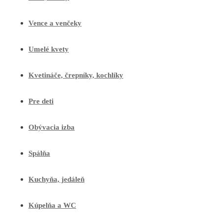
Vence a venčeky
Umelé kvety
Kvetináče, črepníky, kochlíky
Pre deti
Obývacia izba
Spálňa
Kuchyňa, jedáleň
Kúpelňa a WC