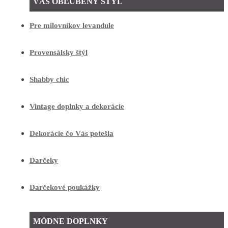
VÁŠ OBĽÚBENÝ ŠTÝL
Pre milovníkov levandule
Provensálsky štýl
Shabby chic
Vintage doplnky a dekorácie
Dekorácie čo Vás potešia
Darčeky
Darčekové poukážky
MÓDNE DOPLNKY