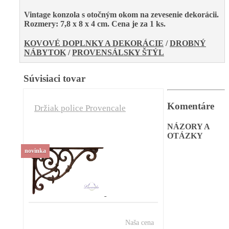
Vintage konzola s otočným okom na zevesenie dekorácii.
Rozmery: 7,8 x 8 x 4 cm
. Cena je za 1 ks.
KOVOVÉ DOPLNKY A DEKORÁCIE
/
DROBNÝ
NÁBYTOK
/
PROVENSÁLSKY ŠTÝL
Súvisiaci tovar
Komentáre
Držiak police Provencale
NÁZORY A
OTÁZKY
novinka
Naša cena