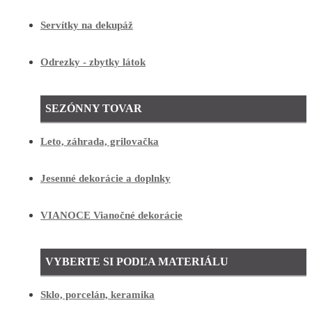
Servítky na dekupáž
Odrezky - zbytky látok
SEZÓNNY TOVAR
Leto, záhrada, grilovačka
Jesenné dekorácie a doplnky
VIANOCE Vianočné dekorácie
VYBERTE SI PODĽA MATERIÁLU
Sklo, porcelán, keramika