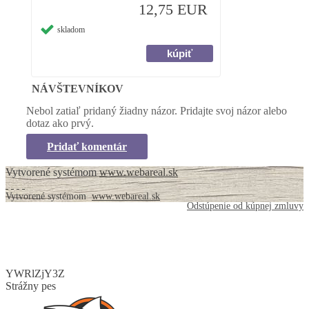
12,75 EUR
skladom
NÁVŠTEVNÍKOV
Nebol zatiaľ pridaný žiadny názor. Pridajte svoj názor alebo
dotaz ako prvý.
Pridať komentár
Vytvorené systémom
www.webareal.sk
Vytvorené systémom
www.webareal.sk
Odstúpenie od kúpnej zmluvy
YWRlZjY3Z
Strážny pes