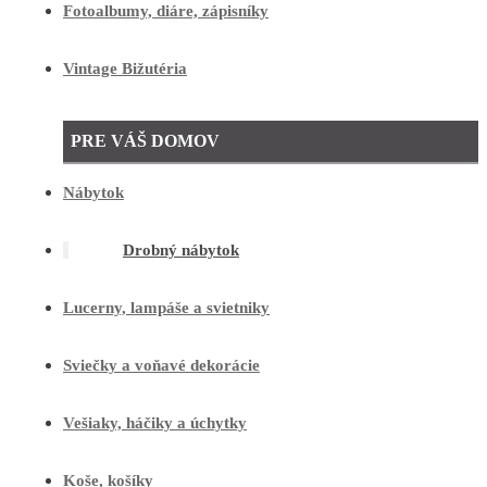
Fotoalbumy, diáre, zápisníky
Vintage Bižutéria
PRE VÁŠ DOMOV
Nábytok
Drobný nábytok
Lucerny, lampáše a svietniky
Sviečky a voňavé dekorácie
Vešiaky, háčiky a úchytky
Koše, košíky