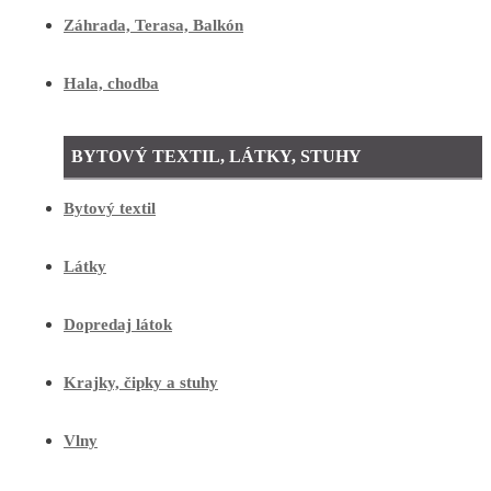
Záhrada, Terasa, Balkón
Hala, chodba
BYTOVÝ TEXTIL, LÁTKY, STUHY
Bytový textil
Látky
Dopredaj látok
Krajky, čipky a stuhy
Vlny