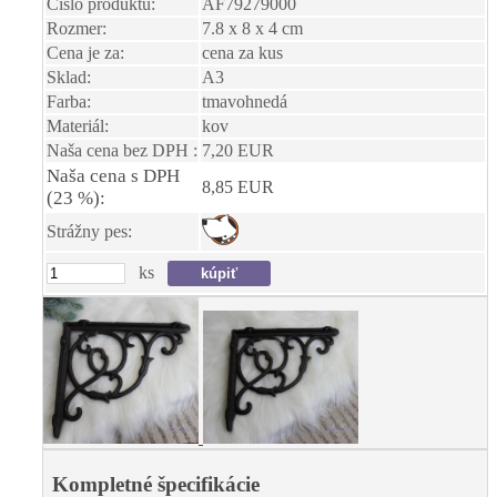
Číslo produktu:
AF79279000
Rozmer:
7.8 x 8 x 4 cm
Cena je za:
cena za kus
Sklad:
A3
Farba:
tmavohnedá
Materiál:
kov
Naša cena bez DPH :
7,20 EUR
Naša cena s DPH
8,85 EUR
(23 %):
Strážny pes:
ks
Kompletné špecifikácie