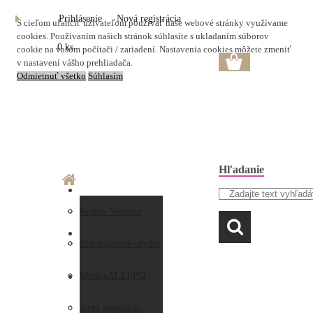
Prihlásenie
Nová registrácia
S cieľom uľahčiť užívateľom používať naše webové stránky využívame
cookies. Používaním našich stránok súhlasíte s ukladaním súborov
0 ks
cookie na vašom počítači / zariadení. Nastavenia cookies môžete zmeniť
v nastavení vášho prehliadača.
Odmietnuť všetko
Súhlasím
Hľadanie
O nás
Doprava a platba
Krásne Vianoce
LAVANDA
Prečo nakupovať u
Preberanie zásielky
Bio arganové mydlo
nás
Obchodné
Mydlo ALEPPO
AKO NAKUPOVAŤ
Hodnotenia
podmienky
Jarné inšpirácie