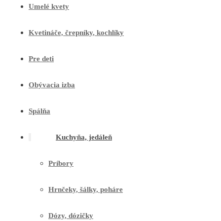
Umelé kvety
Kvetináče, črepníky, kochlíky
Pre deti
Obývacia izba
Spálňa
Kuchyňa, jedáleň
Príbory
Hrnčeky, šálky, poháre
Dózy, dózičky