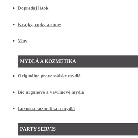
Dopredaj látok
Krajky, čipky a stuhy
Vlny
MYDLÁ A KOZMETIKA
Originálne provensálske mydlá
Bio arganové a vavrínové mydlá
Luxusná kozmetika a mydlá
PARTY SERVIS