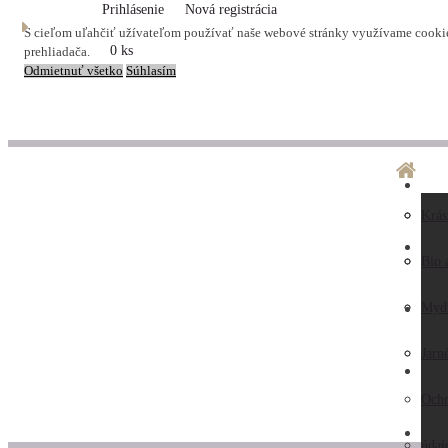
Prihlásenie
Nová registrácia
S cieľom uľahčiť užívateľom používať naše webové stránky využívame cookies
0 ks
prehliadača.
Odmietnuť všetko
Súhlasím
O ná
Dopr
Krás
LA
Preč
Preb
Bio 
nás
Obc
Myd
AK
Hodn
pod
Jarn
KO
záka
Ochr
ZAU
Kont
údaj