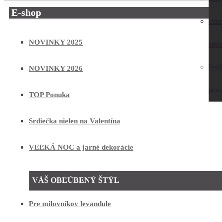
E-shop
Odst
NOVINKY 2025
zmlu
Rek
NOVINKY 2026
pori
TOP Ponuka
Srdiečka nielen na Valentína
VEĽKÁ NOC a jarné dekorácie
VÁŠ OBĽÚBENÝ ŠTÝL
Pre milovníkov levandule