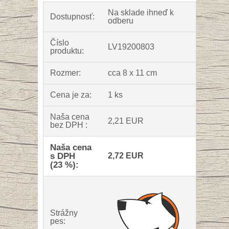
Na sklade ihneď k
Dostupnosť:
odberu
Číslo
LV19200803
produktu:
Rozmer:
cca 8 x 11 cm
Cena je za:
1 ks
Naša cena
2,21 EUR
bez DPH :
Naša cena
s DPH
2,72 EUR
(23 %):
Strážny
pes: