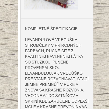
KOMPLETNÉ ŠPECIFIKÁCIE
LEVANDULOVÉ VRECÚŠKA
STROMČEKY V PRÍRODNÝCH
FARBÁCH
,
RUČNE ŠITÉ Z
KVALITNEJ BAVLNENEJ LÁTKY
SO STUŽKOU. PLNENÉ
PROVENSÁLSKOU
LEVANDULOU.
AK VRECÚŠKO
PRESTANE ROZVONIAVAŤ, STAČÍ
JEMNE PREMNÚŤ V RUKE A
ZNOVA SA KRÁSNE ROZVONIA.
VHODNÉ AJ DO ŠATNÍKOV A
SKRINÍ KDE ZARUČENE ODPLAŠÍ
MOLE A KRÁSNE PREVONIA VÁŠ