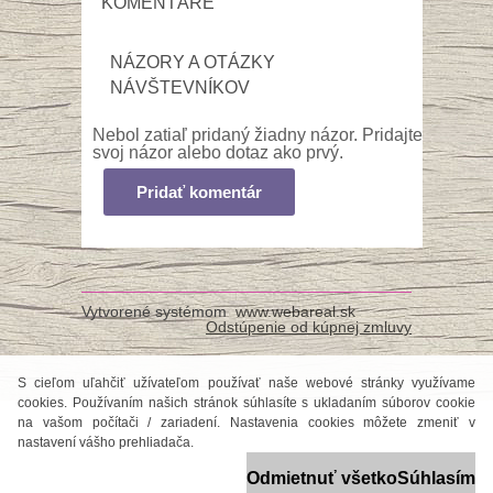
KOMENTÁRE
NÁZORY A OTÁZKY
NÁVŠTEVNÍKOV
Nebol zatiaľ pridaný žiadny názor. Pridajte
svoj názor alebo dotaz ako prvý.
Pridať komentár
Vytvorené systémom
www.webareal.sk
Odstúpenie od kúpnej zmluvy
S cieľom uľahčiť užívateľom používať naše webové stránky využívame
cookies. Používaním našich stránok súhlasíte s ukladaním súborov cookie
na vašom počítači / zariadení. Nastavenia cookies môžete zmeniť v
nastavení vášho prehliadača.
Odmietnuť všetko
Súhlasím