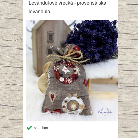
Levanduľové vrecká - provensálska
levandula
skladom