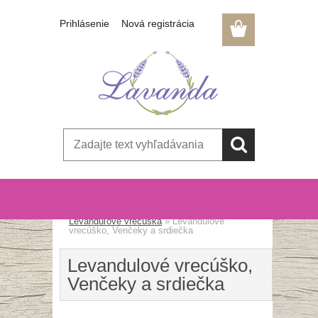
Prihlásenie
Nová registrácia
Úvod
»
Pre milovníkov levandule
»
Levanduľové vrecúška
»
Levandulové
vrecúško, Venčeky a srdiečka
Levandulové vrecúško,
Venčeky a srdiečka