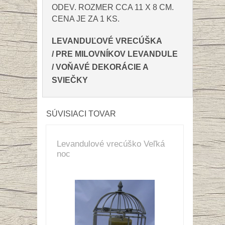
ODEV.
ROZMER CCA 11 X 8 CM.
CENA JE ZA 1 KS.
LEVANDUĽOVÉ VRECÚŠKA
/
PRE MILOVNÍKOV LEVANDULE
/
VOŇAVÉ DEKORÁCIE A
SVIEČKY
SÚVISIACI TOVAR
Levandulové vrecúško Veľká
noc