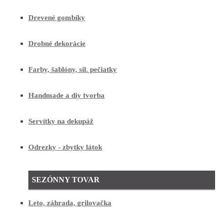
Drevené gombíky
Drobné dekorácie
Farby, šablóny, sil. pečiatky
Handmade a diy tvorba
Servítky na dekupáž
Odrezky - zbytky látok
SEZÓNNY TOVAR
Leto, záhrada, grilovačka