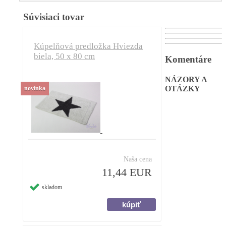
Súvisiaci tovar
Kúpelňová predložka Hviezda
biela, 50 x 80 cm
Komentáre
NÁZORY A
OTÁZKY
novinka
Naša cena
11,44 EUR
skladom