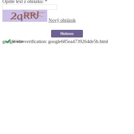
Opíšte text z obrázku: *
Nový obrázok
google-site-verification: google685ea4739264de5b.html
skladom