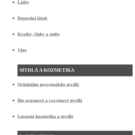
Látky
Dopredaj látok
Krajky, čipky a stuhy
Vlny
MYDLÁ A KOZMETIKA
Originálne provensálske mydlá
Bio arganové a vavrínové mydlá
Luxusná kozmetika a mydlá