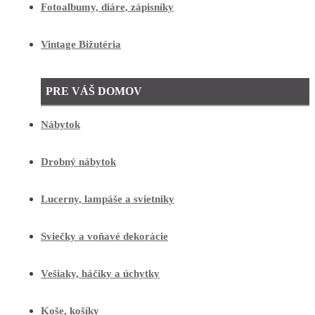
Fotoalbumy, diáre, zápisníky
Vintage Bižutéria
PRE VÁŠ DOMOV
Nábytok
Drobný nábytok
Lucerny, lampáše a svietniky
Sviečky a voňavé dekorácie
Vešiaky, háčiky a úchytky
Koše, košíky