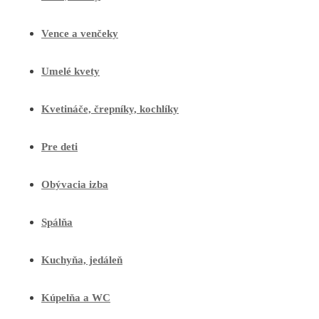
Vence a venčeky
Umelé kvety
Kvetináče, črepníky, kochlíky
Pre deti
Obývacia izba
Spálňa
Kuchyňa, jedáleň
Kúpelňa a WC