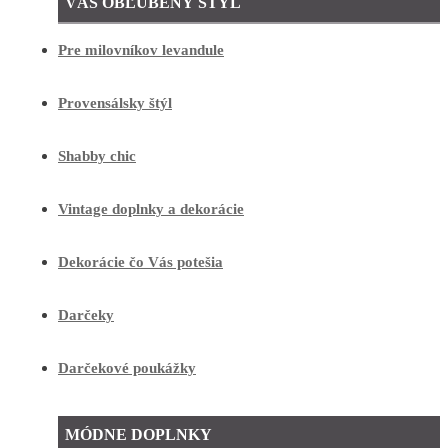
VÁŠ OBĽÚBENÝ ŠTÝL
Pre milovníkov levandule
Provensálsky štýl
Shabby chic
Vintage doplnky a dekorácie
Dekorácie čo Vás potešia
Darčeky
Darčekové poukážky
MÓDNE DOPLNKY