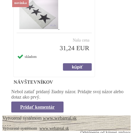
novinka
Naša cena
31,24 EUR
skladom
NÁVŠTEVNÍKOV
Nebol zatiaľ pridaný žiadny názor. Pridajte svoj názor alebo
dotaz ako prvý.
Pridať komentár
Vytvorené systémom
www.webareal.sk
Vytvorené systémom
www.webareal.sk
Odstúpenie od kúpnej zmluvy