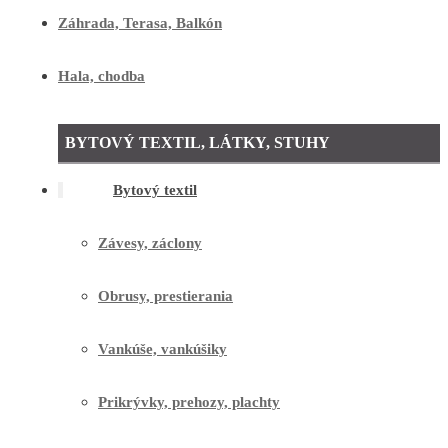
Záhrada, Terasa, Balkón
Hala, chodba
BYTOVÝ TEXTIL, LÁTKY, STUHY
Bytový textil
Závesy, záclony
Obrusy, prestierania
Vankúše, vankúšiky
Prikrývky, prehozy, plachty