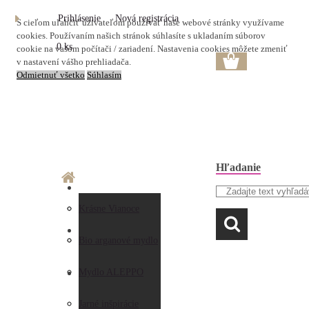
Prihlásenie
Nová registrácia
S cieľom uľahčiť užívateľom používať naše webové stránky využívame
cookies. Používaním našich stránok súhlasíte s ukladaním súborov
0 ks
cookie na vašom počítači / zariadení. Nastavenia cookies môžete zmeniť
v nastavení vášho prehliadača.
Odmietnuť všetko
Súhlasím
Hľadanie
O nás
Doprava a platba
Krásne Vianoce
LAVANDA
Prečo nakupovať u
Preberanie zásielky
Bio arganové mydlo
nás
Obchodné
Mydlo ALEPPO
AKO NAKUPOVAŤ
Hodnotenia
podmienky
Jarné inšpirácie