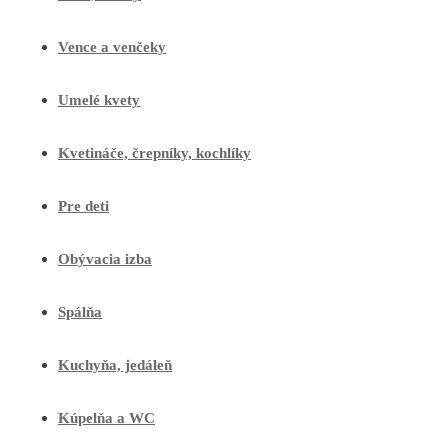
Vence a venčeky
Umelé kvety
Kvetináče, črepníky, kochlíky
Pre deti
Obývacia izba
Spálňa
Kuchyňa, jedáleň
Kúpelňa a WC