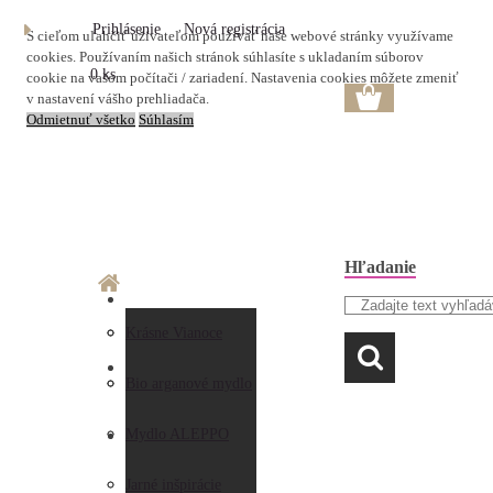
Prihlásenie
Nová registrácia
S cieľom uľahčiť užívateľom používať naše webové stránky využívame
cookies. Používaním našich stránok súhlasíte s ukladaním súborov
0 ks
cookie na vašom počítači / zariadení. Nastavenia cookies môžete zmeniť
v nastavení vášho prehliadača.
Odmietnuť všetko
Súhlasím
Hľadanie
O nás
Doprava a platba
Krásne Vianoce
LAVANDA
Prečo nakupovať u
Preberanie zásielky
Bio arganové mydlo
nás
Obchodné
Mydlo ALEPPO
AKO NAKUPOVAŤ
Hodnotenia
podmienky
Jarné inšpirácie