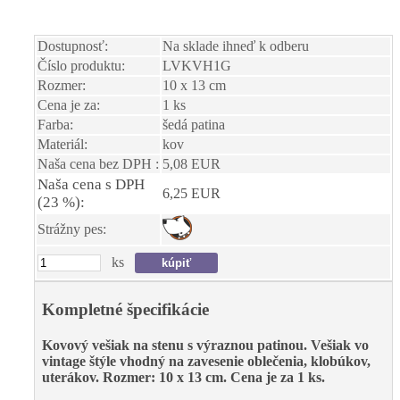
Dostupnosť:
Na sklade ihneď k odberu
Číslo produktu:
LVKVH1G
Rozmer:
10 x 13 cm
Cena je za:
1 ks
Farba:
šedá patina
Materiál:
kov
Naša cena bez DPH :
5,08 EUR
Naša cena s DPH
6,25 EUR
(23 %):
Strážny pes:
ks
Kompletné špecifikácie
Kovový vešiak na stenu s výraznou patinou. Vešiak vo
vintage štýle vhodný na zavesenie oblečenia, klobúkov,
uterákov. Rozmer: 10 x 13 cm. Cena je za 1 ks.