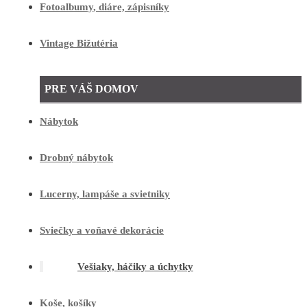
Fotoalbumy, diáre, zápisníky
Vintage Bižutéria
PRE VÁŠ DOMOV
Nábytok
Drobný nábytok
Lucerny, lampáše a svietniky
Sviečky a voňavé dekorácie
Vešiaky, háčiky a úchytky
Koše, košíky