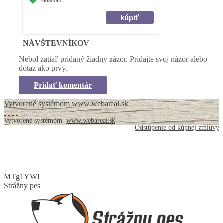
skladom
NÁVŠTEVNÍKOV
Nebol zatiaľ pridaný žiadny názor. Pridajte svoj názor alebo
dotaz ako prvý.
Pridať komentár
Vytvorené systémom
www.webareal.sk
Vytvorené systémom
www.webareal.sk
Odstúpenie od kúpnej zmluvy
MTg1YWI
Strážny pes