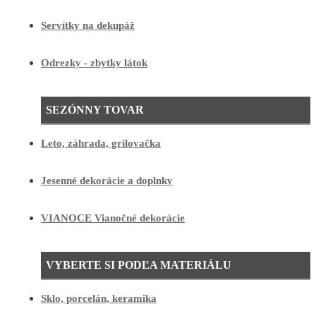
Servítky na dekupáž
Odrezky - zbytky látok
SEZÓNNY TOVAR
Leto, záhrada, grilovačka
Jesenné dekorácie a doplnky
VIANOCE Vianočné dekorácie
VYBERTE SI PODĽA MATERIÁLU
Sklo, porcelán, keramika