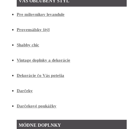
VÁŠ OBĽÚBENÝ ŠTÝL
Pre milovníkov levandule
Provensálsky štýl
Shabby chic
Vintage doplnky a dekorácie
Dekorácie čo Vás potešia
Darčeky
Darčekové poukážky
MÓDNE DOPLNKY