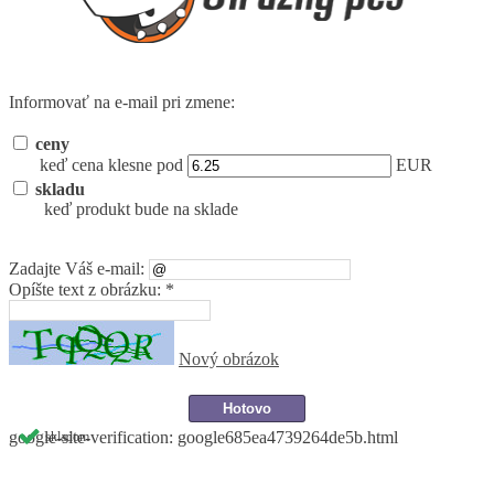
Informovať na e-mail pri zmene:
ceny
keď cena klesne pod
EUR
skladu
keď produkt bude na sklade
Zadajte Váš e-mail:
Opíšte text z obrázku: *
Nový obrázok
google-site-verification: google685ea4739264de5b.html
skladom