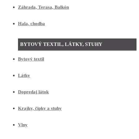
Záhrada, Terasa, Balkón
Hala, chodba
BYTOVÝ TEXTIL, LÁTKY, STUHY
Bytový textil
Látky
Dopredaj látok
Krajky, čipky a stuhy
Vlny