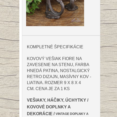
KOMPLETNÉ ŠPECIFIKÁCIE
KOVOVÝ VEŠIAK FIORE NA
ZAVESENIE NA STENU, FARBA
HNEDÁ PATINA, NOSTALGICKÝ
RETRO DIZAJN, MASÍVNY KOV -
LIATINA. ROZMER 9 X 8 X 4
CM. CENA JE ZA 1 KS
VEŠIAKY, HÁČIKY, ÚCHYTKY
/
KOVOVÉ DOPLNKY A
DEKORÁCIE
/
VINTAGE DOPLNKY A