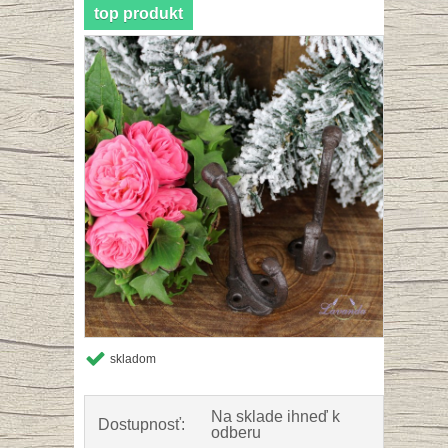
top produkt
skladom
Na sklade ihneď k
Dostupnosť:
odberu