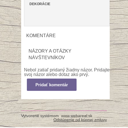
DEKORÁCIE
KOMENTÁRE
NÁZORY A OTÁZKY
NÁVŠTEVNÍKOV
Nebol zatiaľ pridaný žiadny názor. Pridajte
svoj názor alebo dotaz ako prvý.
Pridať komentár
Vytvorené systémom
www.webareal.sk
Odstúpenie od kúpnej zmluvy