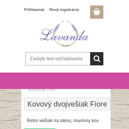
Prihlásenie
Nová registrácia
Úvod
»
Vešiaky, háčiky a úchytky
»
Kovový
dvojvešiak Fiore
Kovový dvojvešiak Fiore
Retro vešiak na stenu, masívny kov