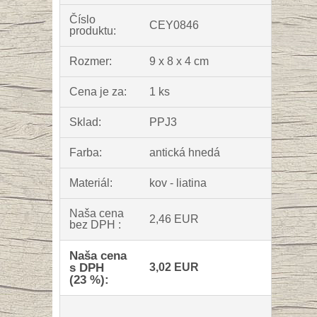
Číslo
CEY0846
produktu:
Rozmer:
9 x 8 x 4 cm
Cena je za:
1 ks
Sklad:
PPJ3
Farba:
antická hnedá
Materiál:
kov - liatina
Naša cena
2,46 EUR
bez DPH :
Naša cena
s DPH
3,02 EUR
(23 %):