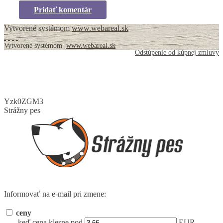
Pridať komentár
Vytvorené systémom
www.webareal.sk
Vytvorené systémom
www.webareal.sk
Odstúpenie od kúpnej zmluvy
Yzk0ZGM3
Strážny pes
Informovať na e-mail pri zmene:
ceny
keď cena klesne pod
EUR