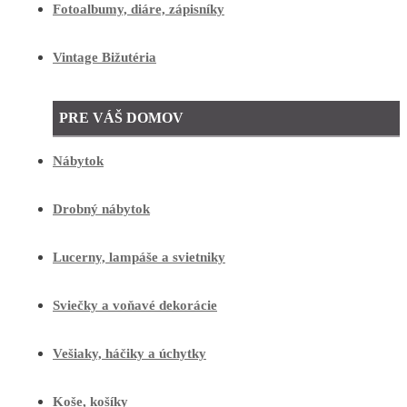
Fotoalbumy, diáre, zápisníky
Vintage Bižutéria
PRE VÁŠ DOMOV
Nábytok
Drobný nábytok
Lucerny, lampáše a svietniky
Sviečky a voňavé dekorácie
Vešiaky, háčiky a úchytky
Koše, košíky