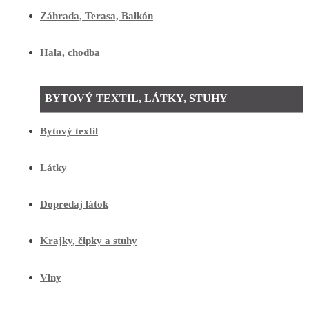
Záhrada, Terasa, Balkón
Hala, chodba
BYTOVÝ TEXTIL, LÁTKY, STUHY
Bytový textil
Látky
Dopredaj látok
Krajky, čipky a stuhy
Vlny