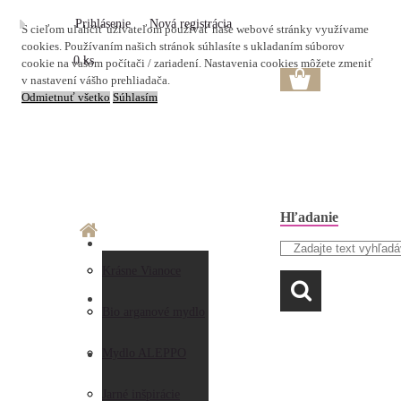
Prihlásenie
Nová registrácia
S cieľom uľahčiť užívateľom používať naše webové stránky využívame
cookies. Používaním našich stránok súhlasíte s ukladaním súborov
0 ks
cookie na vašom počítači / zariadení. Nastavenia cookies môžete zmeniť
v nastavení vášho prehliadača.
Odmietnuť všetko
Súhlasím
Hľadanie
O nás
Doprava a platba
Krásne Vianoce
LAVANDA
Prečo nakupovať u
Preberanie zásielky
Bio arganové mydlo
nás
Obchodné
Mydlo ALEPPO
AKO NAKUPOVAŤ
Hodnotenia
podmienky
Jarné inšpirácie