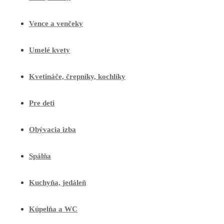
Vence a venčeky
Umelé kvety
Kvetináče, črepníky, kochlíky
Pre deti
Obývacia izba
Spálňa
Kuchyňa, jedáleň
Kúpelňa a WC