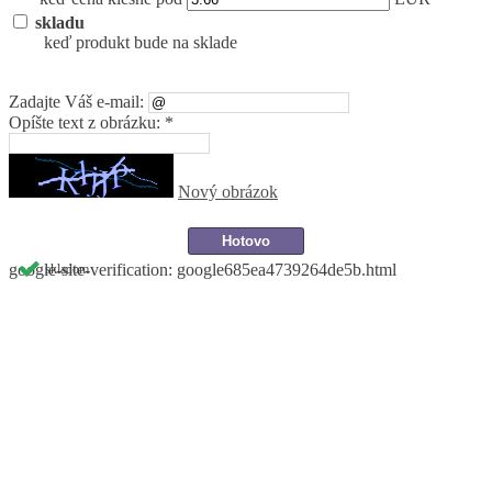
skladu
keď produkt bude na sklade
Zadajte Váš e-mail:
Opíšte text z obrázku: *
Nový obrázok
google-site-verification: google685ea4739264de5b.html
skladom