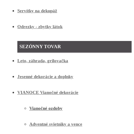
Servítky na dekupáž
Odrezky - zbytky látok
SEZÓNNY TOVAR
Leto, záhrada, grilovačka
Jesenné dekorácie a doplnky
VIANOCE Vianočné dekorácie
Vianočné ozdoby
Adventné svietniky a vence