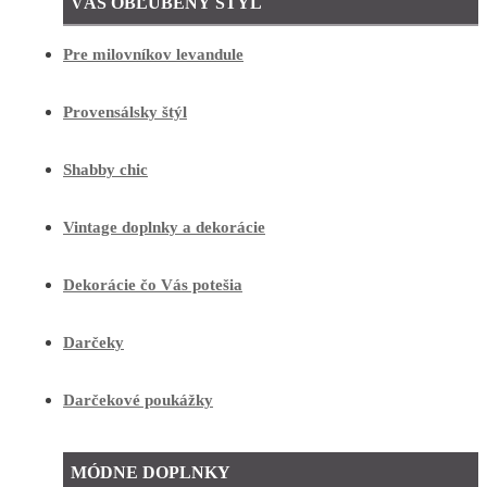
VÁŠ OBĽÚBENÝ ŠTÝL
Pre milovníkov levandule
Provensálsky štýl
Shabby chic
Vintage doplnky a dekorácie
Dekorácie čo Vás potešia
Darčeky
Darčekové poukážky
MÓDNE DOPLNKY