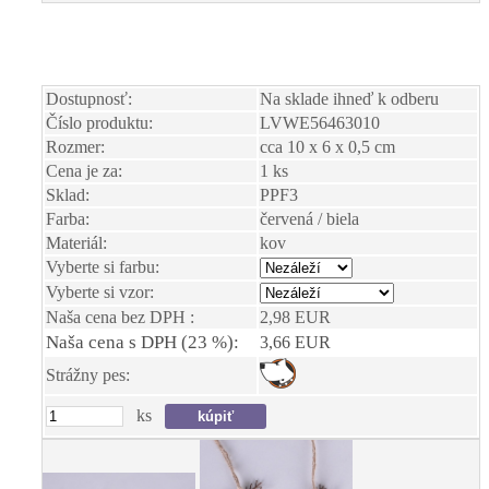
Dostupnosť:
Na sklade ihneď k odberu
Číslo produktu:
LVWE56463010
Rozmer:
cca 10 x 6 x 0,5 cm
Cena je za:
1 ks
Sklad:
PPF3
Farba:
červená / biela
Materiál:
kov
Vyberte si farbu:
Vyberte si vzor:
Naša cena bez DPH :
2,98 EUR
Naša cena s DPH (23 %):
3,66 EUR
Strážny pes:
ks