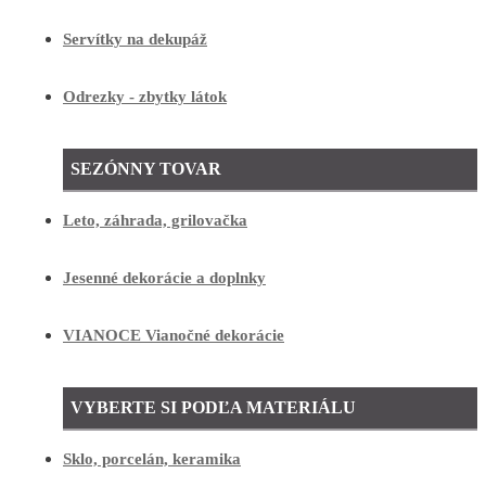
Servítky na dekupáž
Odrezky - zbytky látok
SEZÓNNY TOVAR
Leto, záhrada, grilovačka
Jesenné dekorácie a doplnky
VIANOCE Vianočné dekorácie
VYBERTE SI PODĽA MATERIÁLU
Sklo, porcelán, keramika