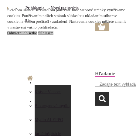
Prihlásenie
Nová registrácia
S cieľom uľahčiť užívateľom používať naše webové stránky využívame
cookies. Používaním našich stránok súhlasíte s ukladaním súborov
0 ks
cookie na vašom počítači / zariadení. Nastavenia cookies môžete zmeniť
v nastavení vášho prehliadača.
Odmietnuť všetko
Súhlasím
Hľadanie
O nás
Doprava a platba
Krásne Vianoce
LAVANDA
Prečo nakupovať u
Preberanie zásielky
Bio arganové mydlo
nás
Obchodné
Mydlo ALEPPO
AKO NAKUPOVAŤ
Hodnotenia
podmienky
Jarné inšpirácie