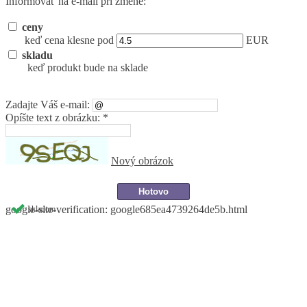
Informovať na e-mail pri zmene:
ceny
keď cena klesne pod
EUR
skladu
keď produkt bude na sklade
Zadajte Váš e-mail:
Opíšte text z obrázku: *
Nový obrázok
google-site-verification: google685ea4739264de5b.html
skladom