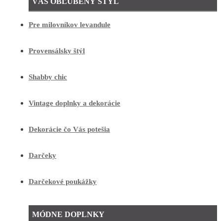
VÁŠ OBĽÚBENÝ ŠTÝL
Pre milovníkov levandule
Provensálsky štýl
Shabby chic
Vintage doplnky a dekorácie
Dekorácie čo Vás potešia
Darčeky
Darčekové poukážky
MÓDNE DOPLNKY