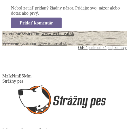
Nebol zatiaľ pridaný žiadny názor. Pridajte svoj názor alebo
dotaz ako prvý.
Pridať komentár
Vytvorené systémom
www.webareal.sk
Vytvorené systémom
www.webareal.sk
Odstúpenie od kúpnej zmluvy
MzIzNmE5Mm
Strážny pes