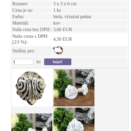
Rozmer:
3 x 3 x 6 cm
Cena je za:
1 ks
Farba:
biela, výrazná patina
Materiál:
kov
Naša cena bez DPH :
3,66 EUR
Naša cena s DPH
4,50 EUR
(23 %):
Strážny pes:
ks