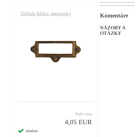
Držiak štítku, menovky
Komentáre
NÁZORY A
OTÁZKY
Naša cena
4,05 EUR
skladom