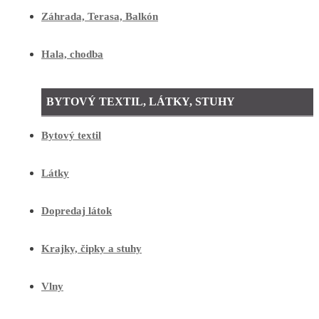
Záhrada, Terasa, Balkón
Hala, chodba
BYTOVÝ TEXTIL, LÁTKY, STUHY
Bytový textil
Látky
Dopredaj látok
Krajky, čipky a stuhy
Vlny