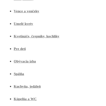
Vence a venčeky
Umelé kvety
Kvetináče, črepníky, kochlíky
Pre deti
Obývacia izba
Spálňa
Kuchyňa, jedáleň
Kúpelňa a WC