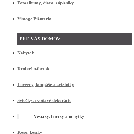
Fotoalbumy, diáre, zápisníky
Vintage Bižutéria
PRE VÁŠ DOMOV
Nábytok
Drobný nábytok
Lucerny, lampáše a svietniky
Sviečky a voňavé dekorácie
Vešiaky, háčiky a úchytky
Koše, košíky