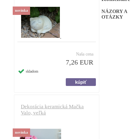
novinka
NÁZORY A
OTÁZKY
Naša cena
7,26 EUR
skladom
Dekorácia keramická Mačka
Valo, veľká
novinka