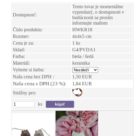
Tento tovar je momentálne
vypredaný, o dostupnosti v
Dostupnosť:
budúcnosti sa prosím
informujte mailom
Číslo produktu:
HWKR18
Rozmer:
4x4x5 cm
Cena je za:
1 ks
Sklad:
G4/PVDA1
Farba:
biela / šedá
Materiál:
keramika
Vyberte si farbu:
Naša cena bez DPH :
1,50 EUR
Naša cena s DPH (23 %):
1,84 EUR
Strážny pes:
ks