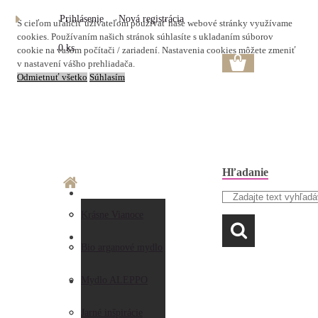
Prihlásenie
Nová registrácia
S cieľom uľahčiť užívateľom používať naše webové stránky využívame
cookies. Používaním našich stránok súhlasíte s ukladaním súborov
0 ks
cookie na vašom počítači / zariadení. Nastavenia cookies môžete zmeniť
v nastavení vášho prehliadača.
Odmietnuť všetko
Súhlasím
Hľadanie
O nás
Doprava a platba
Krásne Vianoce
LAVANDA
Prečo nakupovať u
Preberanie zásielky
Bio arganové mydlo
nás
Obchodné
Mydlo ALEPPO
AKO NAKUPOVAŤ
Hodnotenia
podmienky
Jarné inšpirácie