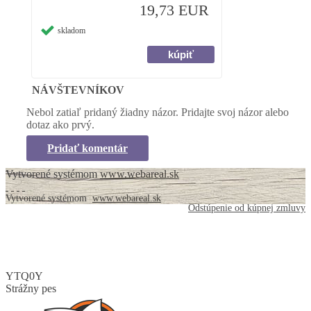
19,73 EUR
skladom
NÁVŠTEVNÍKOV
Nebol zatiaľ pridaný žiadny názor. Pridajte svoj názor alebo
dotaz ako prvý.
Pridať komentár
Vytvorené systémom
www.webareal.sk
Vytvorené systémom
www.webareal.sk
Odstúpenie od kúpnej zmluvy
YTQ0Y
Strážny pes