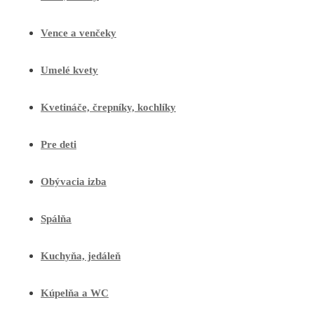
Vence a venčeky
Umelé kvety
Kvetináče, črepníky, kochlíky
Pre deti
Obývacia izba
Spálňa
Kuchyňa, jedáleň
Kúpelňa a WC