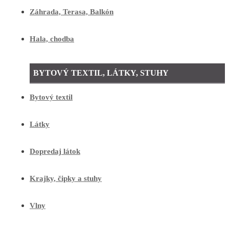
Záhrada, Terasa, Balkón
Hala, chodba
BYTOVÝ TEXTIL, LÁTKY, STUHY
Bytový textil
Látky
Dopredaj látok
Krajky, čipky a stuhy
Vlny