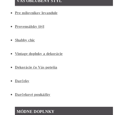
VÁŠ OBĽÚBENÝ ŠTÝL
Pre milovníkov levandule
Provensálsky štýl
Shabby chic
Vintage doplnky a dekorácie
Dekorácie čo Vás potešia
Darčeky
Darčekové poukážky
MÓDNE DOPLNKY