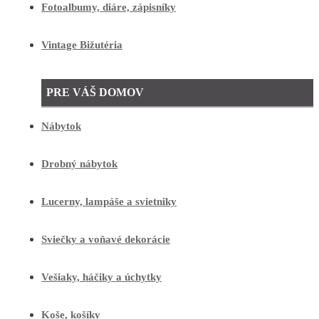
Fotoalbumy, diáre, zápisníky
Vintage Bižutéria
PRE VÁŠ DOMOV
Nábytok
Drobný nábytok
Lucerny, lampáše a svietniky
Sviečky a voňavé dekorácie
Vešiaky, háčiky a úchytky
Koše, košíky