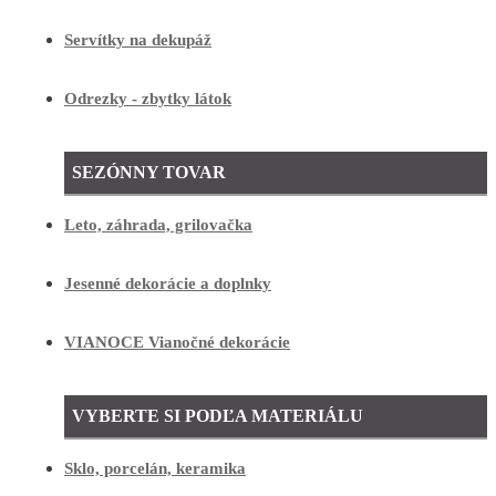
Servítky na dekupáž
Odrezky - zbytky látok
SEZÓNNY TOVAR
Leto, záhrada, grilovačka
Jesenné dekorácie a doplnky
VIANOCE Vianočné dekorácie
VYBERTE SI PODĽA MATERIÁLU
Sklo, porcelán, keramika