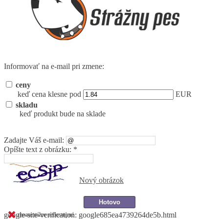
Informovať na e-mail pri zmene:
ceny
keď cena klesne pod
EUR
skladu
keď produkt bude na sklade
Zadajte Váš e-mail:
Opíšte text z obrázku: *
Nový obrázok
google-site-verification: google685ea4739264de5b.html
momentálne nedostupné