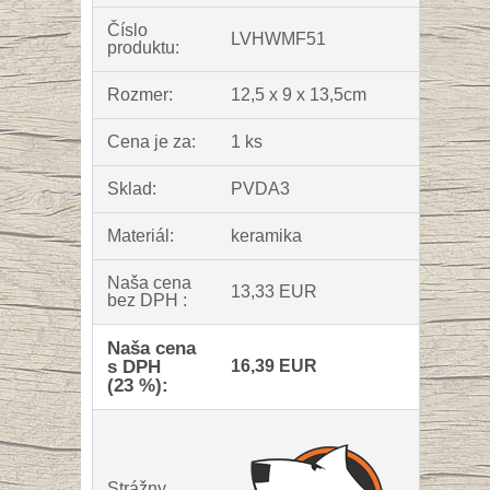
Číslo
LVHWMF51
produktu:
Rozmer:
12,5 x 9 x 13,5cm
Cena je za:
1 ks
Sklad:
PVDA3
Materiál:
keramika
Naša cena
13,33 EUR
bez DPH :
Naša cena
s DPH
16,39 EUR
(23 %):
Strážny