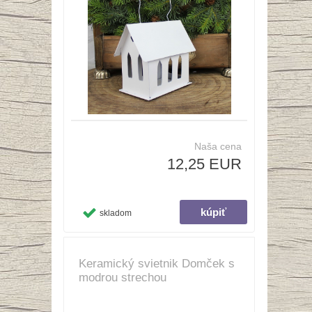
Naša cena
12,25 EUR
skladom
Keramický svietnik Domček s
modrou strechou