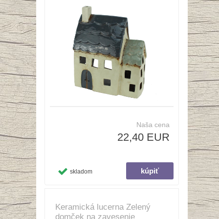
Naša cena
22,40 EUR
skladom
Keramická lucerna Zelený
domček na zavesenie