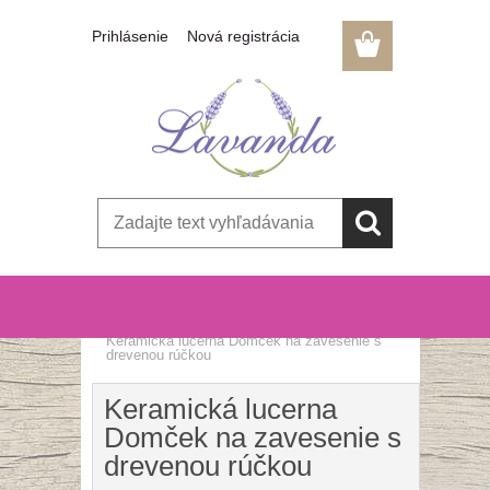
Prihlásenie
Nová registrácia
Úvod
»
Lucerny, lampáše a svietniky
»
Keramická lucerna Domček na zavesenie s
drevenou rúčkou
Keramická lucerna
Domček na zavesenie s
drevenou rúčkou