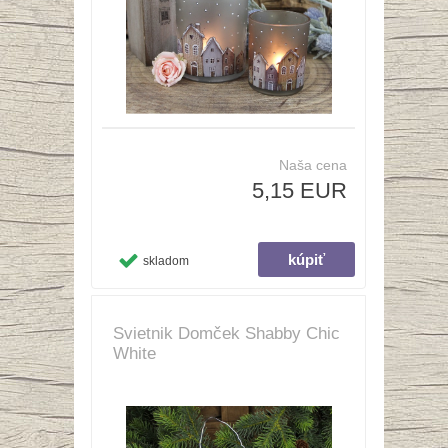
Naša cena
5,15 EUR
skladom
Svietnik Domček Shabby Chic
White