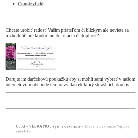
Countryfield
Chcete urobiť radosť Vašim priateľom či blízkym ale neviete sa
rozhodnúť pre konkrétnu dekoráciu či doplnok?
Darujte im
darčekovú poukážku
aby si mohli sami vybrať v našom
internetovom obchode ten pravý darček ktorý skrášli ich domov.
Úvod
»
VEĽKÁ NOC a jarné dekorácie
»
Drevené dekorácie Vajíčka,
sada 6 ks