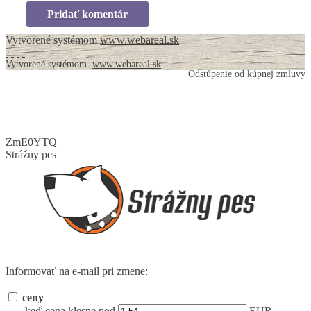
Pridať komentár
Vytvorené systémom
www.webareal.sk
Vytvorené systémom
www.webareal.sk
Odstúpenie od kúpnej zmluvy
ZmE0YTQ
Strážny pes
Informovať na e-mail pri zmene:
ceny
keď cena klesne pod
EUR