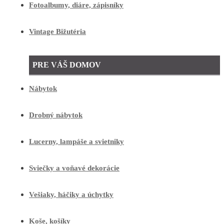
Fotoalbumy, diáre, zápisníky
Vintage Bižutéria
PRE VÁŠ DOMOV
Nábytok
Drobný nábytok
Lucerny, lampáše a svietniky
Sviečky a voňavé dekorácie
Vešiaky, háčiky a úchytky
Koše, košíky