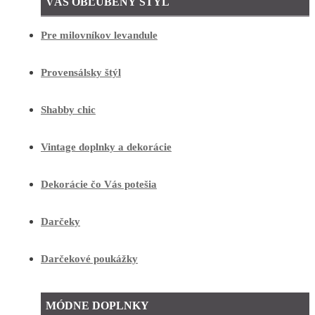
VÁŠ OBĽÚBENÝ ŠTÝL
Pre milovníkov levandule
Provensálsky štýl
Shabby chic
Vintage doplnky a dekorácie
Dekorácie čo Vás potešia
Darčeky
Darčekové poukážky
MÓDNE DOPLNKY