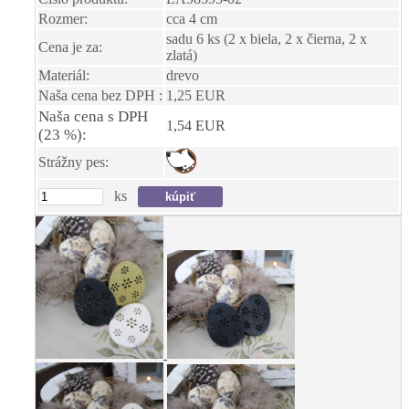
Rozmer:
cca 4 cm
sadu 6 ks (2 x biela, 2 x čierna, 2 x
Cena je za:
zlatá)
Materiál:
drevo
Naša cena bez DPH :
1,25 EUR
Naša cena s DPH
1,54 EUR
(23 %):
Strážny pes:
ks