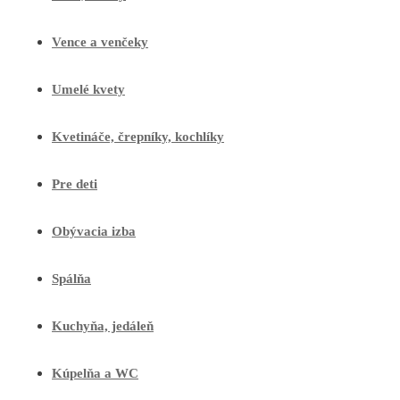
Vence a venčeky
Umelé kvety
Kvetináče, črepníky, kochlíky
Pre deti
Obývacia izba
Spálňa
Kuchyňa, jedáleň
Kúpelňa a WC