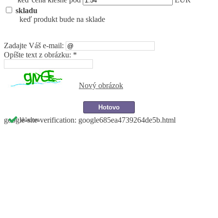
skladu
keď produkt bude na sklade
Zadajte Váš e-mail:
Opíšte text z obrázku: *
Nový obrázok
google-site-verification: google685ea4739264de5b.html
skladom