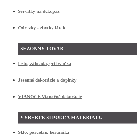
Servítky na dekupáž
Odrezky - zbytky látok
SEZÓNNY TOVAR
Leto, záhrada, grilovačka
Jesenné dekorácie a doplnky
VIANOCE Vianočné dekorácie
VYBERTE SI PODĽA MATERIÁLU
Sklo, porcelán, keramika