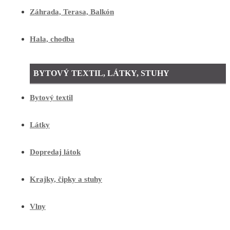
Záhrada, Terasa, Balkón
Hala, chodba
BYTOVÝ TEXTIL, LÁTKY, STUHY
Bytový textil
Látky
Dopredaj látok
Krajky, čipky a stuhy
Vlny