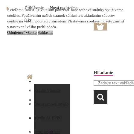
Prihlásenie
Nová registrácia
S cieľom uľahčiť užívateľom používať naše webové stránky využívame
cookies. Používaním našich stránok súhlasíte s ukladaním súborov
0 ks
cookie na vašom počítači / zariadení. Nastavenia cookies môžete zmeniť
v nastavení vášho prehliadača.
Odmietnuť všetko
Súhlasím
Hľadanie
O nás
Doprava a platba
Krásne Vianoce
LAVANDA
Prečo nakupovať u
Preberanie zásielky
Bio arganové mydlo
nás
Obchodné
Mydlo ALEPPO
AKO NAKUPOVAŤ
Hodnotenia
podmienky
Jarné inšpirácie