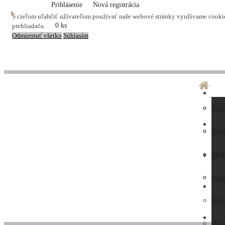
Prihlásenie
Nová registrácia
S cieľom uľahčiť užívateľom používať naše webové stránky využívame cookies
0 ks
prehliadača.
Odmietnuť všetko
Súhlasím
O ná
Dopr
Krás
LA
Preč
Preb
Bio 
nás
Obc
Myd
AK
Hodn
pod
Jarn
KO
záka
Ochr
ZAU
Kont
údaj