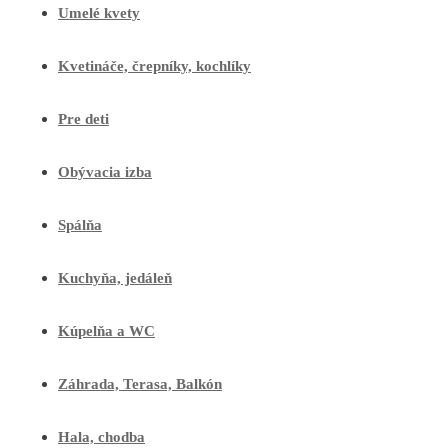
Umelé kvety
Kvetináče, črepníky, kochlíky
Pre deti
Obývacia izba
Spálňa
Kuchyňa, jedáleň
Kúpelňa a WC
Záhrada, Terasa, Balkón
Hala, chodba