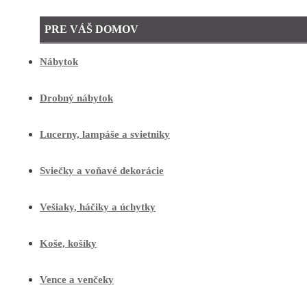
PRE VÁŠ DOMOV
Nábytok
Drobný nábytok
Lucerny, lampáše a svietniky
Sviečky a voňavé dekorácie
Vešiaky, háčiky a úchytky
Koše, košíky
Vence a venčeky