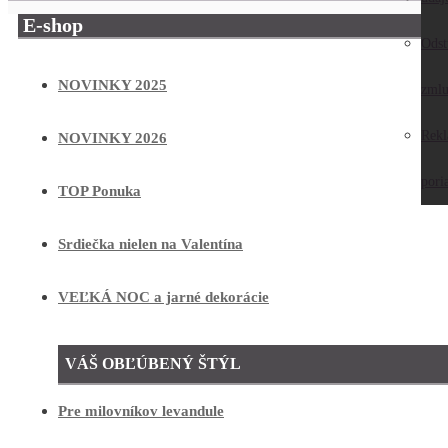
E-shop
Odst
NOVINKY 2025
zmlu
Rek
NOVINKY 2026
pori
TOP Ponuka
Srdiečka nielen na Valentína
VEĽKÁ NOC a jarné dekorácie
VÁŠ OBĽÚBENÝ ŠTÝL
Pre milovníkov levandule