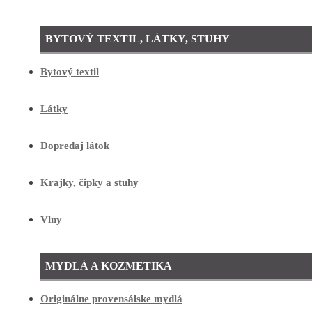
BYTOVÝ TEXTIL, LÁTKY, STUHY
Bytový textil
Látky
Dopredaj látok
Krajky, čipky a stuhy
Vlny
MYDLÁ A KOZMETIKA
Originálne provensálske mydlá