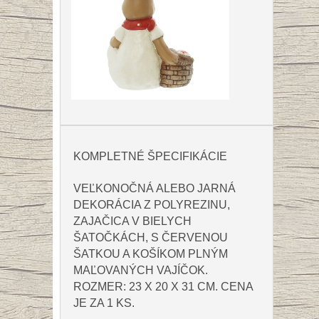
KOMPLETNÉ ŠPECIFIKÁCIE
VEĽKONOČNÁ ALEBO JARNÁ
DEKORÁCIA Z POLYREZINU,
ZAJAČICA V BIELYCH
ŠATOČKÁCH, S ČERVENOU
ŠATKOU A KOŠÍKOM PLNÝM
MAĽOVANÝCH VAJÍČOK.
ROZMER: 23 X 20 X 31 CM. CENA
JE ZA 1 KS.