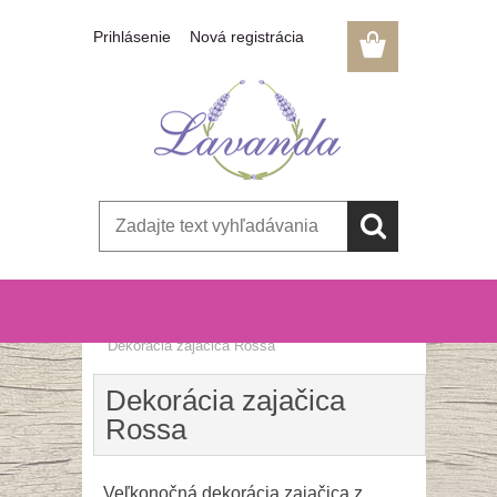
Prihlásenie
Nová registrácia
Úvod
»
VEĽKÁ NOC a jarné dekorácie
»
Dekorácia zajačica Rossa
Dekorácia zajačica
Rossa
Veľkonočná dekorácia zajačica z